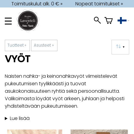
Toimituskulut alk. 0 € »
Nopeat toimitukset »
Tuotteet
‪»
Asusteet
‪»
▼
VYÖT
Naisten nahka- ja keinonahkavyöt viimeistelevät
pukeutumisen tyylikkäästi ja tuovat
asukokonaisuuteen ryhtiä sekä persoonallisuutta.
Valikoimasta löydät vyöt arkeen, juhlaan ja helposti
yhdisteltävään pukeutumiseen.
Lue lisää