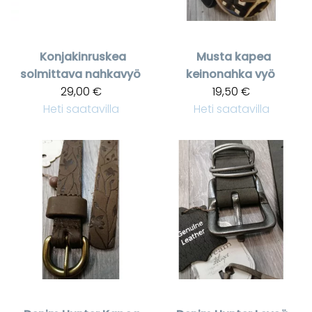
Konjakinruskea
Musta kapea
solmittava nahkavyö
keinonahka vyö
29,00 €
19,50 €
Heti saatavilla
Heti saatavilla