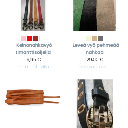
Keinonahkavyö
Leveä vyö pehmeää
timanttisoljella
nahkaa
19,95 €
29,00 €
Heti saatavilla
Heti saatavilla