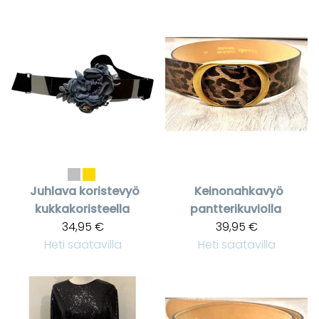
Juhlava koristevyö
Keinonahkavyö
kukkakoristeella
pantterikuviolla
34,95 €
39,95 €
Heti saatavilla
Heti saatavilla