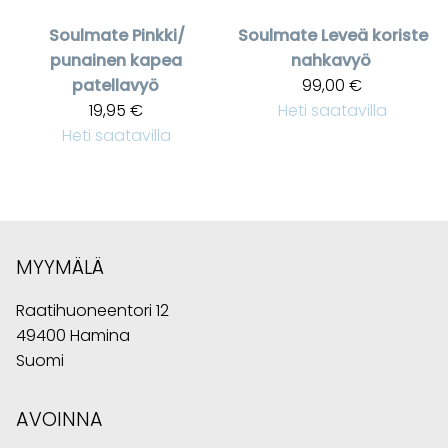
Soulmate
Pinkki/
Soulmate
Leveä koriste
punainen kapea
nahkavyö
patellavyö
99,00 €
19,95 €
Heti saatavilla
Heti saatavilla
MYYMÄLÄ
Raatihuoneentori 12
49400 Hamina
Suomi
AVOINNA