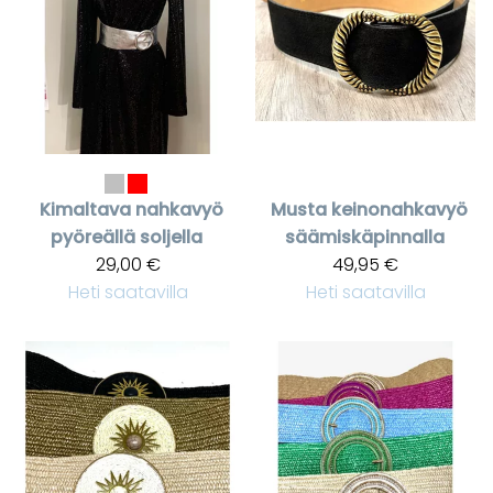
Kimaltava nahkavyö
Musta keinonahkavyö
pyöreällä soljella
säämiskäpinnalla
29,00 €
49,95 €
Heti saatavilla
Heti saatavilla