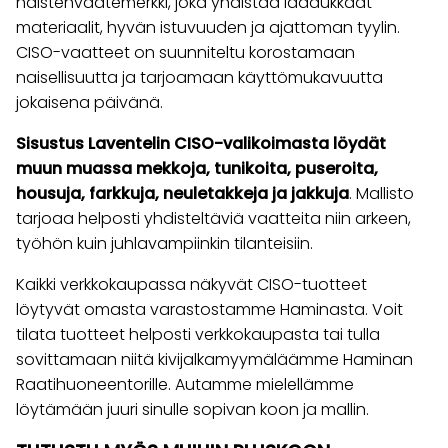
naistenvaatemerkki, joka yhdistää laadukkaat
materiaalit, hyvän istuvuuden ja ajattoman tyylin.
CISO-vaatteet on suunniteltu korostamaan
naisellisuutta ja tarjoamaan käyttömukavuutta
jokaisena päivänä.
Sisustus Laventelin CISO-valikoimasta löydät
muun muassa mekkoja, tunikoita, puseroita,
housuja, farkkuja, neuletakkeja ja jakkuja
. Mallisto
tarjoaa helposti yhdisteltäviä vaatteita niin arkeen,
työhön kuin juhlavampiinkin tilanteisiin.
Kaikki verkkokaupassa näkyvät CISO-tuotteet
löytyvät omasta varastostamme Haminasta. Voit
tilata tuotteet helposti verkkokaupasta tai tulla
sovittamaan niitä kivijalkamyymäläämme Haminan
Raatihuoneentorille. Autamme mielellämme
löytämään juuri sinulle sopivan koon ja mallin.