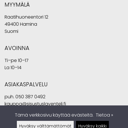
MYYMÄLÄ
Raatihuoneentori 12
49400 Hamina
Suomi
AVOINNA
Ti–pe 10–17
La 10–14
ASIAKASPALVELU
puh.
050 387 0492
kauppa@sisustuslaventeli.fi
Tämä verkkosivu käyttää evästeitä.
Tietoa »
Hyväksy välttämättömät
Hyväksy kaikki