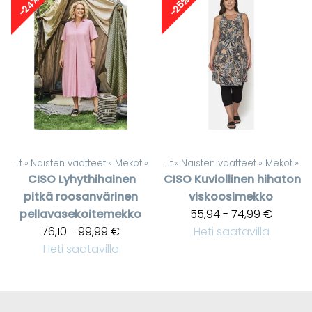
-24%
-25%
Tuotteet
‪»
Naisten vaatteet
‪»
Mekot
‪»
Tuotteet
‪»
Naisten vaatteet
‪»
Mekot
‪»
CISO
Lyhythihainen
CISO
Kuviollinen hihaton
pitkä roosanvärinen
viskoosimekko
pellavasekoitemekko
55,94 - 74,99 €
76,10 - 99,99 €
Heti saatavilla
Heti saatavilla