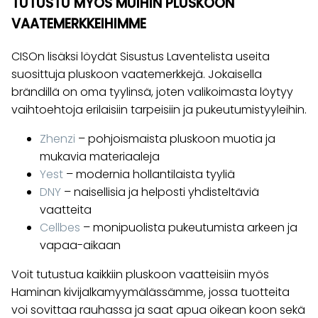
TUTUSTU MYÖS MUIHIN PLUSKOON
VAATEMERKKEIHIMME
CISOn lisäksi löydät Sisustus Laventelista useita
suosittuja pluskoon vaatemerkkejä. Jokaisella
brändillä on oma tyylinsä, joten valikoimasta löytyy
vaihtoehtoja erilaisiin tarpeisiin ja pukeutumistyyleihin.
Zhenzi
– pohjoismaista pluskoon muotia ja
mukavia materiaaleja
Yest
– modernia hollantilaista tyyliä
DNY
– naisellisia ja helposti yhdisteltäviä
vaatteita
Cellbes
– monipuolista pukeutumista arkeen ja
vapaa-aikaan
Voit tutustua kaikkiin pluskoon vaatteisiin myös
Haminan kivijalkamyymälässämme, jossa tuotteita
voi sovittaa rauhassa ja saat apua oikean koon sekä