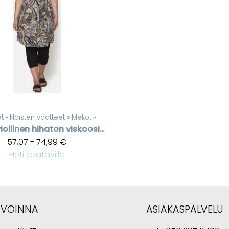
et
‪»
Naisten vaatteet
‪»
Mekot
‪»
Kuviollinen hihaton viskoosimekko
57,07 - 74,99 €
Heti saatavilla
AVOINNA
ASIAKASPALVELU