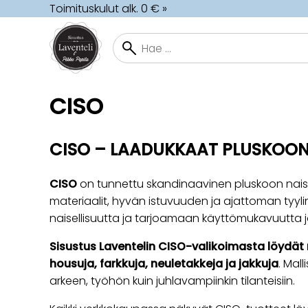
Toimituskulut alk. 0 € »
CISO
CISO – LAADUKKAAT PLUSKOON 
CISO
on tunnettu skandinaavinen pluskoon nais
materiaalit, hyvän istuvuuden ja ajattoman tyyl
naisellisuutta ja tarjoamaan käyttömukavuutta 
Sisustus Laventelin CISO-valikoimasta löydät
housuja, farkkuja, neuletakkeja ja jakkuja
. Mal
arkeen, työhön kuin juhlavampiinkin tilanteisiin.