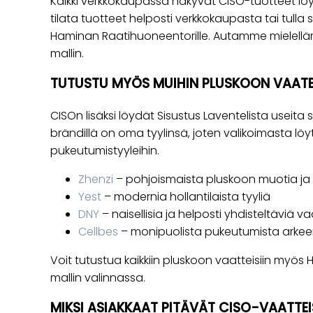
Kaikki verkkokaupassa näkyvät CISO-tuotteet l
tilata tuotteet helposti verkkokaupasta tai tul
Haminan Raatihuoneentorille. Autamme mielelläm
mallin.
TUTUSTU MYÖS MUIHIN PLUSKOON VAAT
CISOn lisäksi löydät Sisustus Laventelista useita
brändillä on oma tyylinsä, joten valikoimasta löyty
pukeutumistyyleihin.
Zhenzi
– pohjoismaista pluskoon muotia ja
Yest
– modernia hollantilaista tyyliä
DNY
– naisellisia ja helposti yhdisteltäviä va
Cellbes
– monipuolista pukeutumista arke
Voit tutustua kaikkiin pluskoon vaatteisiin myö
mallin valinnassa.
MIKSI ASIAKKAAT PITÄVÄT CISO-VAATTE