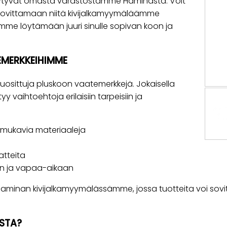
öytyvät omasta varastostamme Haminasta. Voit
la sovittamaan niitä kivijalkamyymäläämme
me löytämään juuri sinulle sopivan koon ja
EMERKKEIHIMME
 suosittuja pluskoon vaatemerkkejä. Jokaisella
y vaihtoehtoja erilaisiin tarpeisiin ja
 mukavia materiaaleja
atteita
en ja vapaa-aikaan
s Haminan kivijalkamyymälässämme, jossa tuotteita voi so
ISTA?