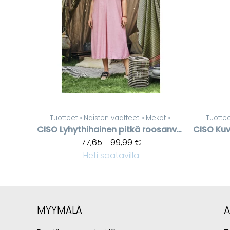
Tuotteet
‪»
Naisten vaatteet
‪»
Mekot
‪»
Tuotte
CISO
Lyhythihainen pitkä roosanvärinen pellavasekoitemekko
CISO
77,65 - 99,99 €
Heti saatavilla
MYYMÄLÄ