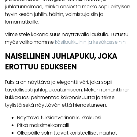
juhlatunnelmaa, minkä ansiosta mekko sopii erityisen
hyvin kesän juhliin, häihin, valmistujaisiin ja
lomamatkoille.
Viimeistele kokonaisuus näyttävällä laukulla. Tutustu
myös valikoimamme
käsilaukkuihin ja kesäkasseihin
.
NAISELLINEN JUHLAPUKU, JOKA
EROTTUU EDUKSEEN
Fuksia on näyttävä ja elegantti väri, joka sopii
täydellisesti juhlapukeutumiseen. Mekon romanttinen
kukkakuosi pehmentää kokonaisuutta ja tekee
tyylistä sekä näyttävän että hienostuneen.
Näyttävä fuksianvärinen kukkakuosi
Pitkä maksimekkomalli
Olkapäille solmittavat koristeelliset nauhat