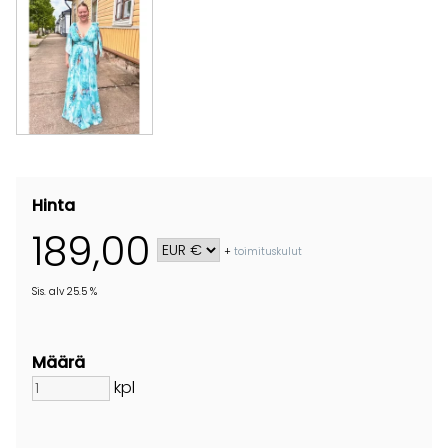
Hinta
189,00
+
toimituskulut
Sis. alv 25.5 %
Määrä
kpl