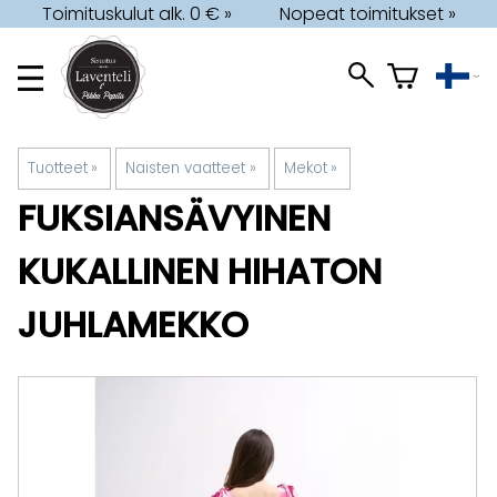
Toimituskulut alk. 0 € »
Nopeat toimitukset »
Tuotteet
‪»
Naisten vaatteet
‪»
Mekot
‪»
FUKSIANSÄVYINEN
KUKALLINEN HIHATON
JUHLAMEKKO