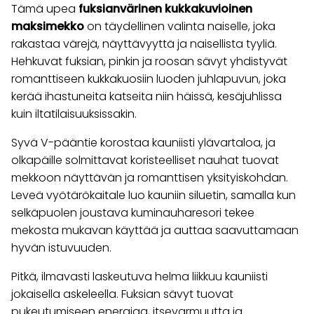
Tämä upea
fuksianvärinen kukkakuvioinen
maksimekko
on täydellinen valinta naiselle, joka
rakastaa värejä, näyttävyyttä ja naisellista tyyliä.
Hehkuvat fuksian, pinkin ja roosan sävyt yhdistyvät
romanttiseen kukkakuosiin luoden juhlapuvun, joka
kerää ihastuneita katseita niin häissä, kesäjuhlissa
kuin iltatilaisuuksissakin.
Syvä V-pääntie korostaa kauniisti ylävartaloa, ja
olkapäille solmittavat koristeelliset nauhat tuovat
mekkoon näyttävän ja romanttisen yksityiskohdan.
Leveä vyötärökaitale luo kauniin siluetin, samalla kun
selkäpuolen joustava kuminauharesori tekee
mekosta mukavan käyttää ja auttaa saavuttamaan
hyvän istuvuuden.
Pitkä, ilmavasti laskeutuva helma liikkuu kauniisti
jokaisella askeleella. Fuksian sävyt tuovat
pukeutumiseen energiaa, itsevarmuutta ja