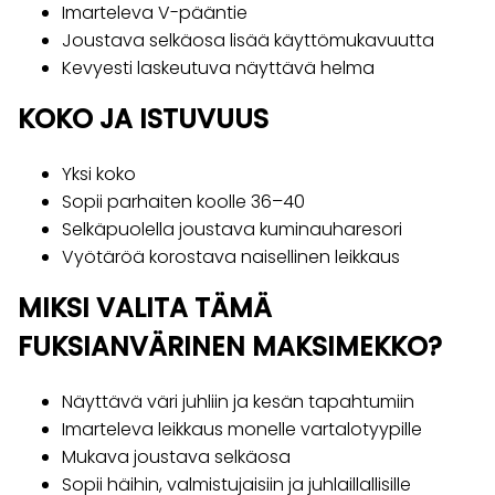
Imarteleva V-pääntie
Joustava selkäosa lisää käyttömukavuutta
Kevyesti laskeutuva näyttävä helma
KOKO JA ISTUVUUS
Yksi koko
Sopii parhaiten koolle 36–40
Selkäpuolella joustava kuminauharesori
Vyötäröä korostava naisellinen leikkaus
MIKSI VALITA TÄMÄ
FUKSIANVÄRINEN MAKSIMEKKO?
Näyttävä väri juhliin ja kesän tapahtumiin
Imarteleva leikkaus monelle vartalotyypille
Mukava joustava selkäosa
Sopii häihin, valmistujaisiin ja juhlaillallisille