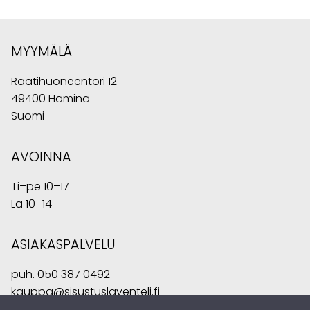
MYYMÄLÄ
Raatihuoneentori 12
49400 Hamina
Suomi
AVOINNA
Ti–pe 10–17
La 10–14
ASIAKASPALVELU
puh.
050 387 0492
kauppa@sisustuslaventeli.fi