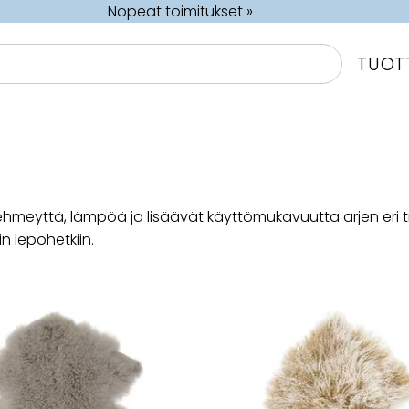
Nopeat toimitukset »
TUOT
n pehmeyttä, lämpöä ja lisäävät käyttömukavuutta arjen eri 
iin lepohetkiin.