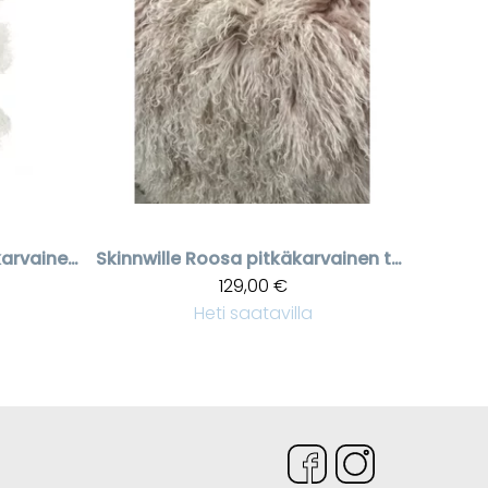
Valkoinen pitkäkarvainen talja Shansi
Skinnwille
Roosa pitkäkarvainen talja
129,00 €
Heti saatavilla