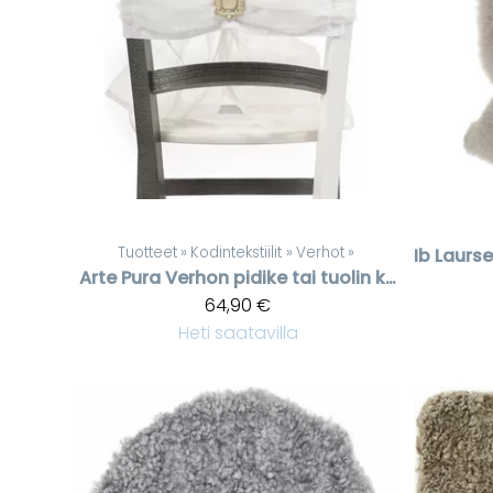
Tuotteet
‪»
Kodintekstiilit
‪»
Verhot
‪»
Ib Laurs
Arte Pura
Verhon pidike tai tuolin koriste
64,90 €
Heti saatavilla