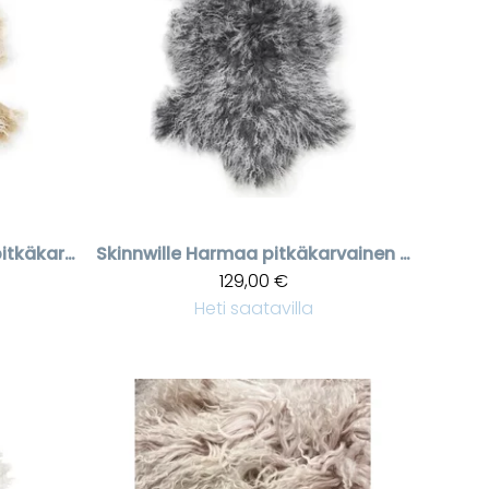
Beige snowtop pitkäkarvainen talja
Skinnwille
Harmaa pitkäkarvainen talja Shansi
129,00 €
Heti saatavilla