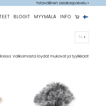
Ystävällinen asiakaspalvelu »
TEET
BLOGIT
MYYMÄLÄ
INFO
▼
tiloissa. Valikoimasta löydät mukavat ja tyylikkäät