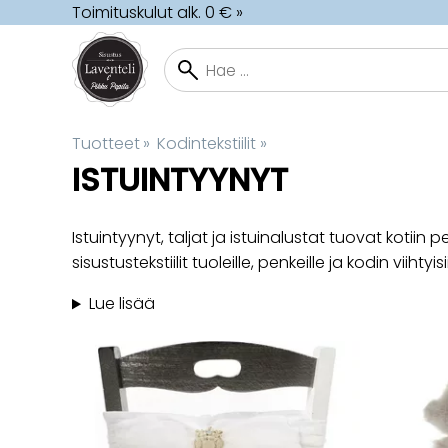
Toimituskulut alk. 0 € »
Tuotteet
‪»
Kodintekstiilit
‪»
ISTUINTYYNYT
Istuintyynyt, taljat ja istuinalustat tuovat kotii
sisustustekstiilit tuoleille, penkeille ja kodin viihtyis
Lue lisää