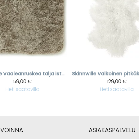
e
Vaaleanruskea talja istuinpäällinen Curly pad
Skinnwille
59,00 €
129,00 €
Heti saatavilla
Heti saatavilla
AVOINNA
ASIAKASPALVELU