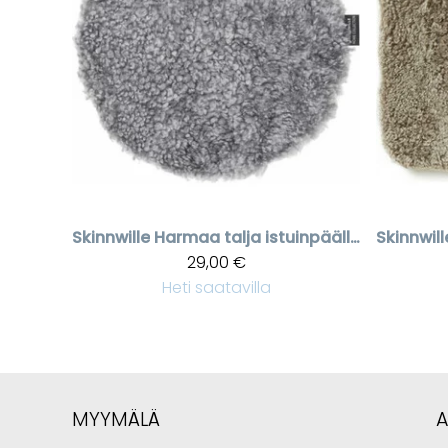
Skinnwille
Harmaa talja istuinpäällinen Curly
Skinnwill
29,00 €
Heti saatavilla
MYYMÄLÄ