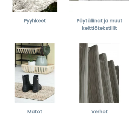
Pyyhkeet
Pöytäliinat ja muut
keittiötekstiilit
Matot
Verhot