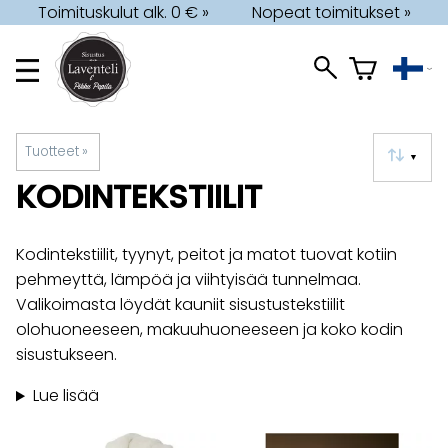
Toimituskulut alk. 0 € »
Nopeat toimitukset »
Tuotteet
‪»
▼
KODINTEKSTIILIT
Kodintekstiilit, tyynyt, peitot ja matot tuovat kotiin
pehmeyttä, lämpöä ja viihtyisää tunnelmaa.
Valikoimasta löydät kauniit sisustustekstiilit
olohuoneeseen, makuuhuoneeseen ja koko kodin
sisustukseen.
Lue lisää