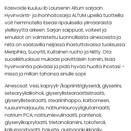
Käsivoide kuuluu Ib Laursenin Altum sarjaan.
Hyvinvointi- ja ihonhoitosarja ALTUM upeilla tuotteilla
voit hemmotella itseäsi ripauksella ylimääräistä
ylellisyyttä arkeen. Sarjan saippuat, voiteet ja
emulsiot on valmistettu luonnollisista ainesosista ja
niitä on saatavilla neljässä ihastuttavassa tuoksussa:
Meripihka, Suoyrtit, Kultainen ruoho ja Niitty. Ota
suosikkituoksusi mukaasi päivittäisiin toimiin, lisää
hyvinvointia päivääsi ja pidä hyvää huolta ihostasi –
missä ja milloin tahansa sinulle sopii.
Ainesosat: Vesi, kapryyli-/kapriinitriglyseridi, glyseriini,
setearyylialkoholi, glyseryllistearaattisitraatti,
glyseryllistearaatti, steariinihappo, karbomeeri,
ruusunmarjauute, natriumlauroyyliglutamaatti,
natrium PCA, natriumlevulinaatti, pantenoli,
glyserylikaprylaatti, trietanoliamiini, tokoferoli,
kaliumsorbaatti, hajuste, auringonkukkaöljy,