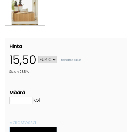
Hinta
15,50
+
toimituskulut
Sis. alv 25.5 %
Määrä
kpl
Varastossa