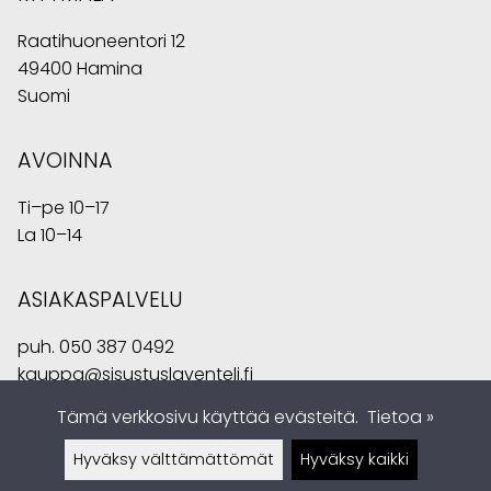
Raatihuoneentori 12
49400 Hamina
Suomi
AVOINNA
Ti–pe 10–17
La 10–14
ASIAKASPALVELU
puh.
050 387 0492
kauppa@sisustuslaventeli.fi
Tämä verkkosivu käyttää evästeitä.
Tietoa »
Hyväksy välttämättömät
Hyväksy kaikki