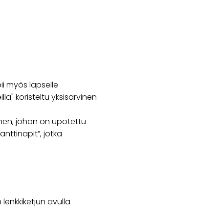
pii myös lapselle
la" koristeltu yksisarvinen
inen, johon on upotettu
anttinapit”, jotka
lenkkiketjun avulla