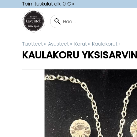
Toimituskulut alk. 0 € »
Tuotteet
‪»
Asusteet
‪»
Korut
‪»
Kaulakorut
‪»
KAULAKORU YKSISARVIN