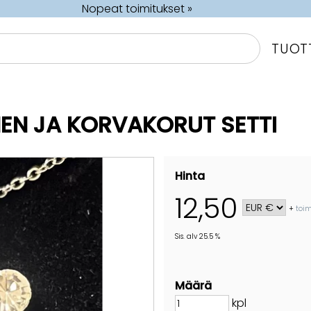
Nopeat toimitukset »
TUOT
EN JA KORVAKORUT SETTI
Hinta
12,50
+
toim
Sis. alv 25.5 %
Määrä
kpl