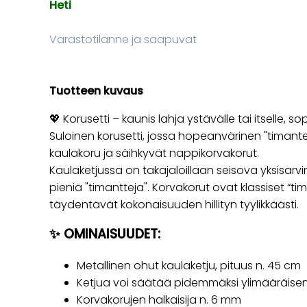
Heti
Varastotilanne ja saapuvat
Tuotteen kuvaus
💖 Korusetti – kaunis lahja ystävälle tai itselle, so
Suloinen korusetti, jossa hopeanvärinen "timanteil
kaulakoru ja säihkyvät nappikorvakorut.
Kaulaketjussa on takajaloillaan seisova yksisarv
pieniä "timantteja". Korvakorut ovat klassiset “tim
täydentävät kokonaisuuden hillityn tyylikkäästi.
✨ OMINAISUUDET:
Metallinen ohut kaulaketju, pituus n. 45 cm
Ketjua voi säätää pidemmäksi ylimääräisen 
Korvakorujen halkaisija n. 6 mm