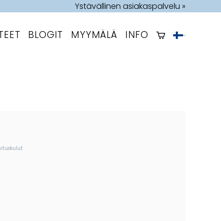
Ystävällinen asiakaspalvelu »
TEET
BLOGIT
MYYMÄLÄ
INFO
ituskulut