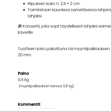
Riipuksen koko n. 2,5 × 2 cm
Toimitetaan kauniissa samettisessa lahjara
lahjaksi
🎁 Korusetti, joka sopii täydellisesti lahjaksi esime
kaverille
Tuotteen koko pakattuna tai myyntipakkauksen ko
20 mm.
Paino
0,5
kg
(myyntipakkauksen kanssa 0,6 kg)
Kommentit