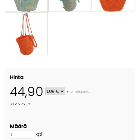
Hinta
44,90
+
toimituskulut
Sis. alv 25.5 %
Määrä
kpl