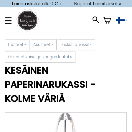
Toimituskulut alk. 0 € »
Nopeat toimitukset »
Tuotteet
‪»
Asusteet
‪»
Laukut ja kassit
‪»
Keinonahkaiset ja kangas laukut
‪»
KESÄINEN
PAPERINARUKASSI -
KOLME VÄRIÄ