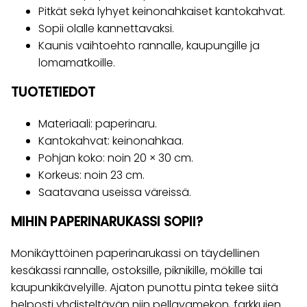
Pitkät sekä lyhyet keinonahkaiset kantokahvat.
Sopii olalle kannettavaksi.
Kaunis vaihtoehto rannalle, kaupungille ja
lomamatkoille.
TUOTETIEDOT
Materiaali: paperinaru.
Kantokahvat: keinonahkaa.
Pohjan koko: noin 20 × 30 cm.
Korkeus: noin 23 cm.
Saatavana useissa väreissä.
MIHIN PAPERINARUKASSI SOPII?
Monikäyttöinen paperinarukassi on täydellinen
kesäkassi rannalle, ostoksille, piknikille, mökille tai
kaupunkikävelyille. Ajaton punottu pinta tekee siitä
helposti yhdisteltävän niin pellavamekon, farkkujen