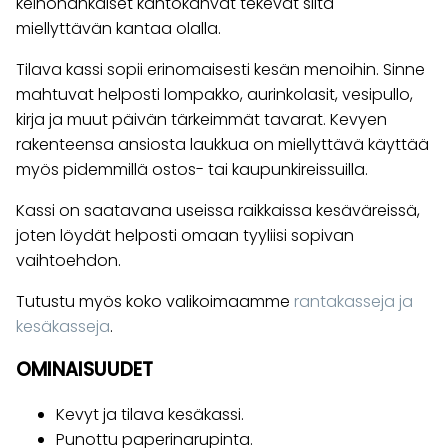
keinonahkaiset kantokahvat tekevät siitä
miellyttävän kantaa olalla.
Tilava kassi sopii erinomaisesti kesän menoihin. Sinne
mahtuvat helposti lompakko, aurinkolasit, vesipullo,
kirja ja muut päivän tärkeimmät tavarat. Kevyen
rakenteensa ansiosta laukkua on miellyttävä käyttää
myös pidemmillä ostos- tai kaupunkireissuilla.
Kassi on saatavana useissa raikkaissa kesäväreissä,
joten löydät helposti omaan tyyliisi sopivan
vaihtoehdon.
Tutustu myös koko valikoimaamme
rantakasseja ja
kesäkasseja
.
OMINAISUUDET
Kevyt ja tilava kesäkassi.
Punottu paperinarupinta.