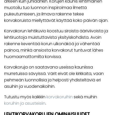
arkeen kuin juhlaankin. Korujen kaunis lehtimäinen
muotoilu tuo luonnon inspiroimaa ilmettä
pukeutumiseen, ja ilmava rakenne tekee
korvakoruista miellyttävät käyttää koko päivän ajan.
Korvakorun lehtikuvio koostuu siroista ääriviivoista ja
lehtiruotoja muistuttavista yksityiskohdista. Avoin
rakenne keventää korun ulkonäköä ja vähentää
painoa, minkä ansiosta korvakorut tuntuvat lähes
huomaamattomilta korvissa.
Korvakoruja on saatavana useissa kauniissa
murretuissa sävyissä. Värit eivät ole kirkkaita, vaan
pehmeän luonnollisia ja helposti yhdisteltäviä eri
asuihin ja vuodenaikoihin.
Tutustu myös kaikkiin
korvakoruihin
sekä muihin
koruihin ja asusteisiin
.
LEHTIKORVAKORUJEN OMINAISUUDET