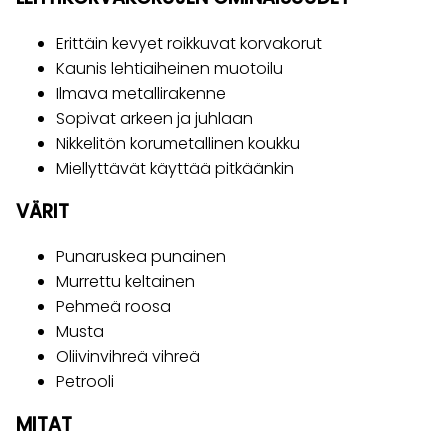
Erittäin kevyet roikkuvat korvakorut
Kaunis lehtiaiheinen muotoilu
Ilmava metallirakenne
Sopivat arkeen ja juhlaan
Nikkelitön korumetallinen koukku
Miellyttävät käyttää pitkäänkin
VÄRIT
Punaruskea punainen
Murrettu keltainen
Pehmeä roosa
Musta
Oliivinvihreä vihreä
Petrooli
MITAT