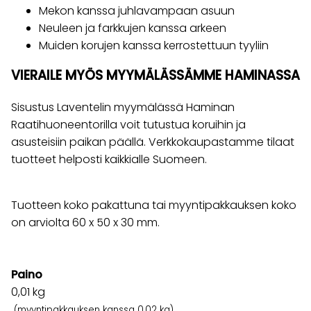
Mekon kanssa juhlavampaan asuun
Neuleen ja farkkujen kanssa arkeen
Muiden korujen kanssa kerrostettuun tyyliin
VIERAILE MYÖS MYYMÄLÄSSÄMME HAMINASSA
Sisustus Laventelin myymälässä Haminan
Raatihuoneentorilla voit tutustua koruihin ja
asusteisiin paikan päällä. Verkkokaupastamme tilaat
tuotteet helposti kaikkialle Suomeen.
Tuotteen koko pakattuna tai myyntipakkauksen koko
on arviolta 60 x 50 x 30 mm.
Paino
0,01
kg
(myyntipakkauksen kanssa 0,02 kg)