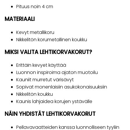
Pituus noin 4 cm
MATERIAALI
Kevyt metallikoru
Nikkelitön korumetallinen koukku
MIKSI VALITA LEHTIKORVAKORUT?
Erittäin kevyet käyttää
Luonnon inspiroima ajaton muotoilu
Kauniit murretut värisävyt
Sopivat monenlaisiin asukokonaisuuksiin
Nikkelitön koukku
Kaunis lahjaidea korujen ystävälle
NÄIN YHDISTÄT LEHTIKORVAKORUT
Pellavavaatteiden kanssa luonnolliseen tyyliin