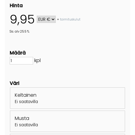
Hinta
9,95
+
toimituskulut
Sis. alv 25.5 %
Määrä
kpl
Väri
Keltainen
Ei saatavilla
Musta
Ei saatavilla