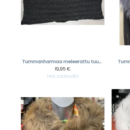
Tummanharmaa meleerattu tuubihuivi
Tumm
19,95 €
Heti saatavilla