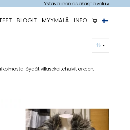
Ystävällinen asiakaspalvelu »
TEET
BLOGIT
MYYMÄLÄ
INFO
▼
ikoimasta löydät villasekoitehuivit arkeen,