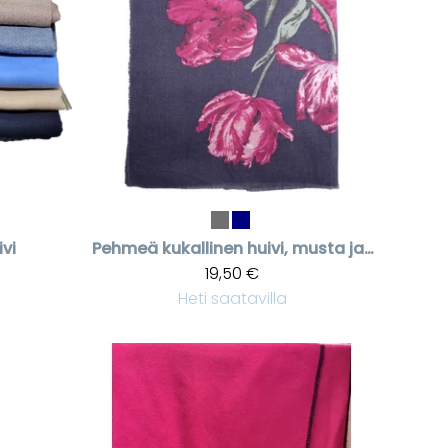
vi
Pehmeä kukallinen huivi, musta ja tummansininen
19,50 €
Heti saatavilla