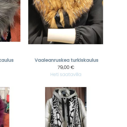
kaulus
Vaaleanruskea turkiskaulus
79,00 €
Heti saatavilla