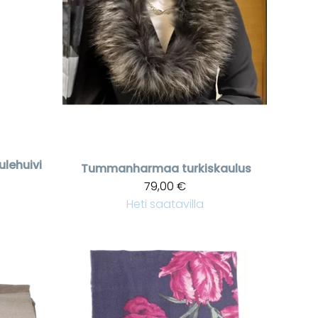
lehuivi
Tummanharmaa turkiskaulus
79,00 €
Heti saatavilla