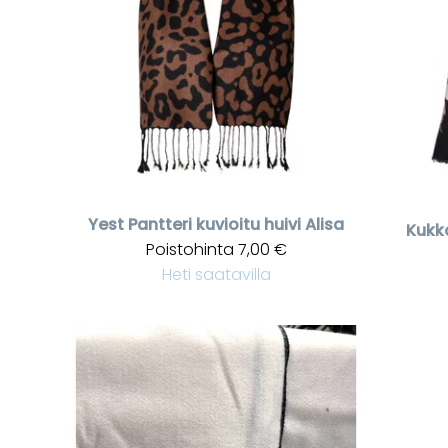
Yest
Pantteri kuvioitu huivi Alisa
Kukka
Poistohinta
7,00 €
Heti saatavilla