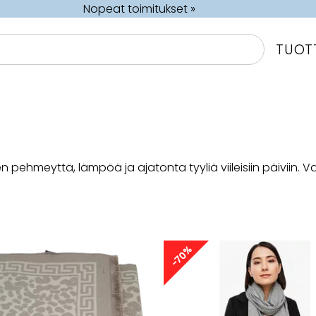
Nopeat toimitukset »
TUOT
pehmeyttä, lämpöä ja ajatonta tyyliä viileisiin päiviin. Val
-70%