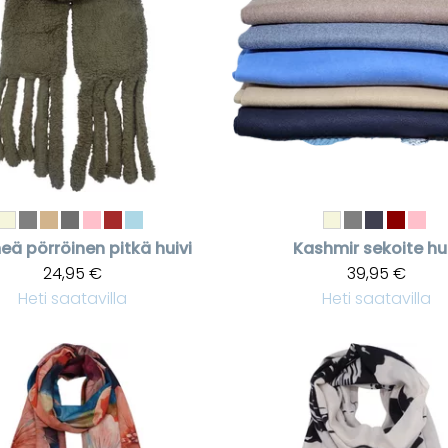
ä pörröinen pitkä huivi
Kashmir sekoite hui
24,95 €
39,95 €
Heti saatavilla
Heti saatavilla