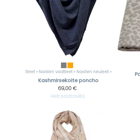
Tuotteet
‪»
Naisten vaatteet
‪»
Naisten neuleet
‪»
Pa
Kashmirsekoite poncho
69,00 €
Heti saatavilla