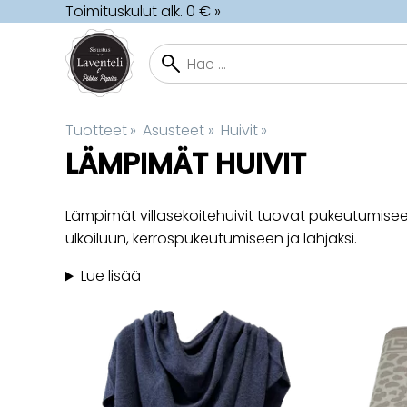
Toimituskulut alk. 0 € »
Tuotteet
‪»
Asusteet
‪»
Huivit
‪»
LÄMPIMÄT HUIVIT
Lämpimät villasekoitehuivit tuovat pukeutumiseen 
ulkoiluun, kerrospukeutumiseen ja lahjaksi.
Lue lisää