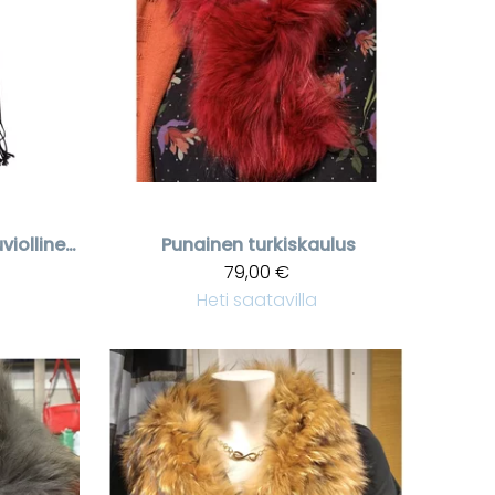
Musta/harmaa leopardikuviollinen huivi
Punainen turkiskaulus
79,00 €
Heti saatavilla