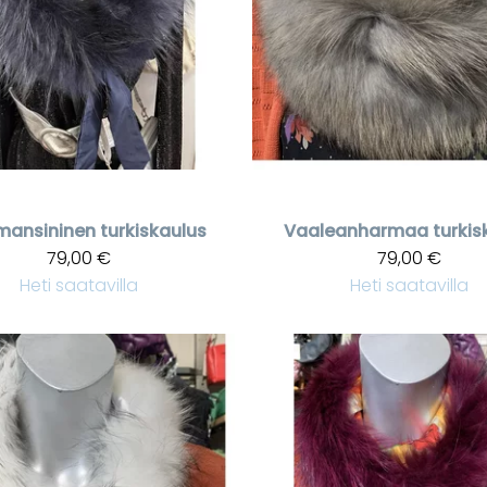
ansininen turkiskaulus
Vaaleanharmaa turkis
79,00 €
79,00 €
Heti saatavilla
Heti saatavilla