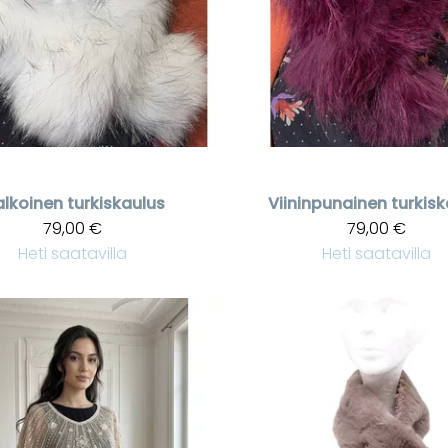
lkoinen turkiskaulus
Viininpunainen turkisk
79,00 €
79,00 €
Heti saatavilla
Heti saatavilla