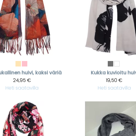
kallinen huivi, kaksi väriä
Kukka kuvioitu hui
24,95 €
19,50 €
Heti saatavilla
Heti saatavilla