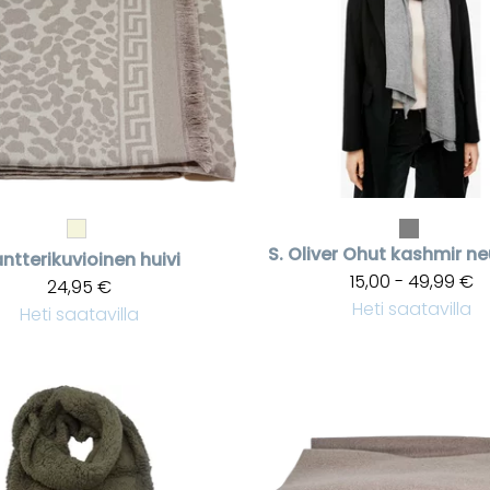
S. Oliver
Ohut kashmir neu
ntterikuvioinen huivi
15,00 - 49,99 €
24,95 €
Heti saatavilla
Heti saatavilla