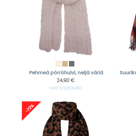
Pehmeä pörröhuivi, neljä väriä
Suuriku
24,90 €
Heti saatavilla
-72%