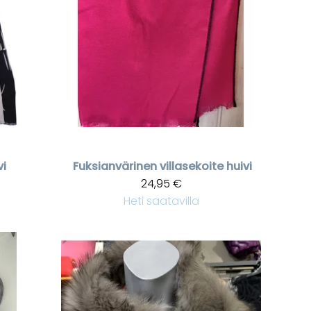
vi
Fuksianvärinen villasekoite huivi
24,95 €
Heti saatavilla