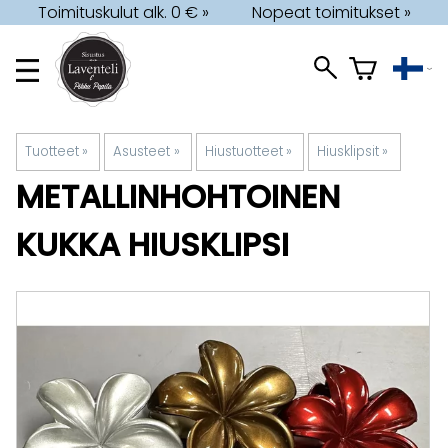
Toimituskulut alk. 0 € »
Nopeat toimitukset »
Tuotteet
‪»
Asusteet
‪»
Hiustuotteet
‪»
Hiusklipsit
‪»
METALLINHOHTOINEN
KUKKA HIUSKLIPSI