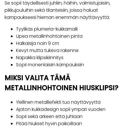
Se sopii täydellisesti juhliin, häihin, valmistujaisiin,
pikkujouluihin sekä tilanteisiin, joissa haluat
kampaukseesi hieman enemmän näyttävyyttä.
Tyylikäs plumeria-kukkamalli
Upea metallinhohtoinen pinta
Halkaisija noin 9 cm
Kevyt mutta tukeva rakenne
Napakka klipsikiinnitys
Sopii monenlaisiin kampauksiin
MIKSI VALITA TÄMÄ
METALLINHOHTOINEN HIUSKLIPSI?
Ylellinen metalliefekti tuo näyttävyyttä
Ajaton kukkadesign sopii ympäri vuoden
Sopii sekä arkeen että juhlaan
Pitää hiukset hyvin paikoillaan