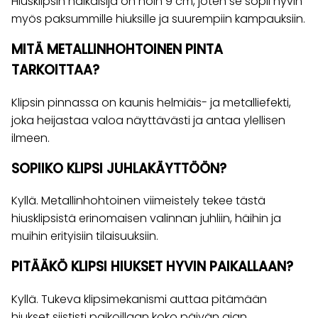
Hiusklipsin halkaisija on noin 9 cm, joten se sopii hyvin
myös paksummille hiuksille ja suurempiin kampauksiin.
MITÄ METALLINHOHTOINEN PINTA
TARKOITTAA?
Klipsin pinnassa on kaunis helmiäis- ja metalliefekti,
joka heijastaa valoa näyttävästi ja antaa ylellisen
ilmeen.
SOPIIKO KLIPSI JUHLAKÄYTTÖÖN?
Kyllä. Metallinhohtoinen viimeistely tekee tästä
hiusklipsistä erinomaisen valinnan juhliin, häihin ja
muihin erityisiin tilaisuuksiin.
PITÄÄKÖ KLIPSI HIUKSET HYVIN PAIKALLAAN?
Kyllä. Tukeva klipsimekanismi auttaa pitämään
hiukset siististi paikoillaan koko päivän ajan.