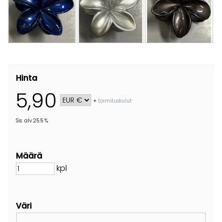
Hinta
5,90
+
toimituskulut
Sis. alv 25.5 %
Määrä
kpl
Väri