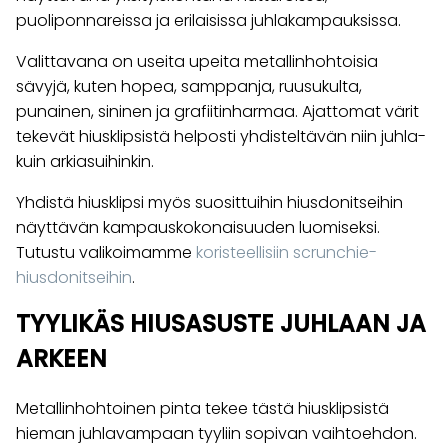
puoliponnareissa ja erilaisissa juhlakampauksissa.
Valittavana on useita upeita metallinhohtoisia
sävyjä, kuten hopea, samppanja, ruusukulta,
punainen, sininen ja grafiitinharmaa. Ajattomat värit
tekevät hiusklipsistä helposti yhdisteltävän niin juhla-
kuin arkiasuihinkin.
Yhdistä hiusklipsi myös suosittuihin hiusdonitseihin
näyttävän kampauskokonaisuuden luomiseksi.
Tutustu valikoimamme
koristeellisiin scrunchie-
hiusdonitseihin
.
TYYLIKÄS HIUSASUSTE JUHLAAN JA
ARKEEN
Metallinhohtoinen pinta tekee tästä hiusklipsistä
hieman juhlavampaan tyyliin sopivan vaihtoehdon.