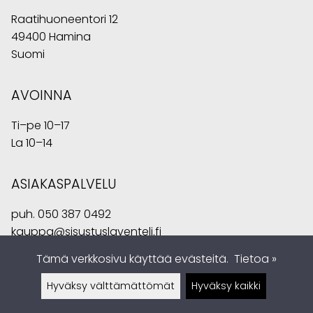
Raatihuoneentori 12
49400 Hamina
Suomi
AVOINNA
Ti–pe 10–17
La 10–14
ASIAKASPALVELU
puh.
050 387 0492
kauppa@sisustuslaventeli.fi
Tämä verkkosivu käyttää evästeitä.
Tietoa »
Hyväksy välttämättömät
Hyväksy kaikki