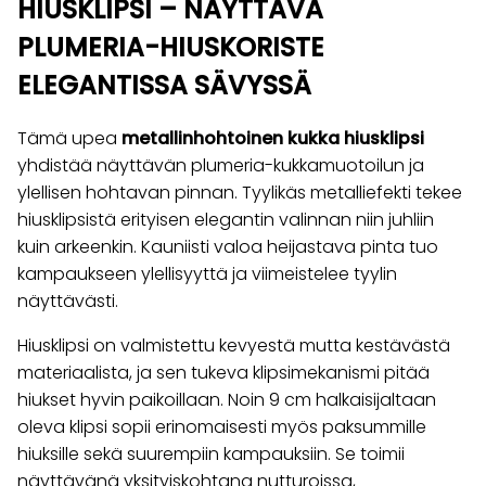
HIUSKLIPSI – NÄYTTÄVÄ
PLUMERIA-HIUSKORISTE
ELEGANTISSA SÄVYSSÄ
Tämä upea
metallinhohtoinen kukka hiusklipsi
yhdistää näyttävän plumeria-kukkamuotoilun ja
ylellisen hohtavan pinnan. Tyylikäs metalliefekti tekee
hiusklipsistä erityisen elegantin valinnan niin juhliin
kuin arkeenkin. Kauniisti valoa heijastava pinta tuo
kampaukseen ylellisyyttä ja viimeistelee tyylin
näyttävästi.
Hiusklipsi on valmistettu kevyestä mutta kestävästä
materiaalista, ja sen tukeva klipsimekanismi pitää
hiukset hyvin paikoillaan. Noin 9 cm halkaisijaltaan
oleva klipsi sopii erinomaisesti myös paksummille
hiuksille sekä suurempiin kampauksiin. Se toimii
näyttävänä yksityiskohtana nutturoissa,