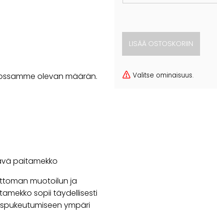
Valitse ominaisuus.
rastossamme olevan määrän.
tävä paitamekko
jattoman muotoilun ja
amekko sopii täydellisesti
rrospukeutumiseen ympäri