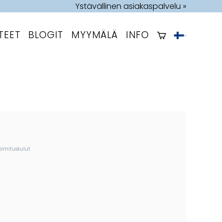
Ystävällinen asiakaspalvelu »
TEET
BLOGIT
MYYMÄLÄ
INFO
oimituskulut