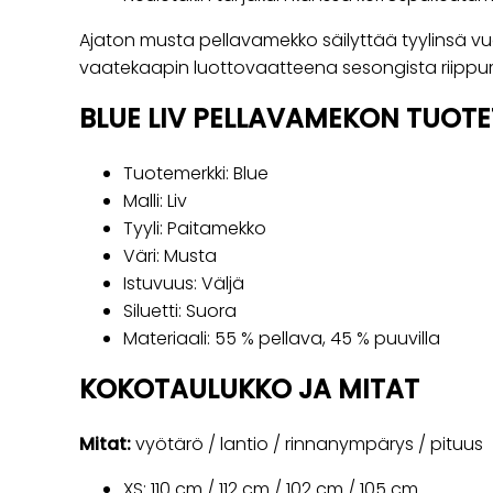
Ajaton musta pellavamekko säilyttää tyylinsä vu
vaatekaapin luottovaatteena sesongista riippu
BLUE LIV PELLAVAMEKON TUOTE
Tuotemerkki: Blue
Malli: Liv
Tyyli: Paitamekko
Väri: Musta
Istuvuus: Väljä
Siluetti: Suora
Materiaali: 55 % pellava, 45 % puuvilla
KOKOTAULUKKO JA MITAT
Mitat:
vyötärö / lantio / rinnanympärys / pituus
XS: 110 cm / 112 cm / 102 cm / 105 cm