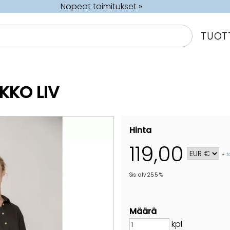
Nopeat toimitukset »
TUOT
KKO LIV
Hinta
119,00
+
t
Sis. alv 25.5 %
Määrä
kpl