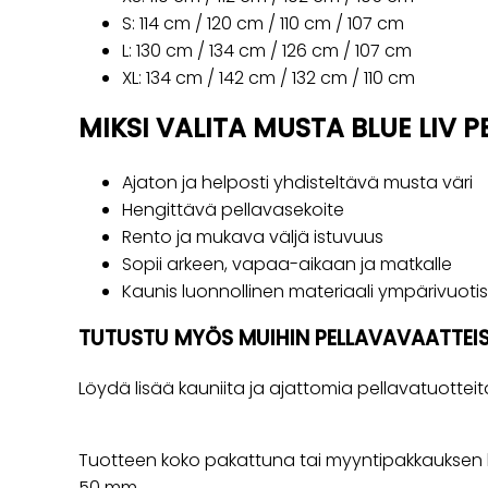
S: 114 cm / 120 cm / 110 cm / 107 cm
L: 130 cm / 134 cm / 126 cm / 107 cm
XL: 134 cm / 142 cm / 132 cm / 110 cm
MIKSI VALITA MUSTA BLUE LIV
Ajaton ja helposti yhdisteltävä musta väri
Hengittävä pellavasekoite
Rento ja mukava väljä istuvuus
Sopii arkeen, vapaa-aikaan ja matkalle
Kaunis luonnollinen materiaali ympärivuot
TUTUSTU MYÖS MUIHIN PELLAVAVAATTEIS
Löydä lisää kauniita ja ajattomia pellavatuotteit
Tuotteen koko pakattuna tai myyntipakkauksen k
50 mm.