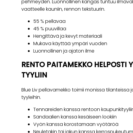
pehmeyden. Luonnollinen kangas tuntuu ilmaval
vaatteelle kauniin, rennon tekstuurin.
55 % pellavaa
45 % puuvillaa
Hengittävä ja kevyt materiaali
Mukava käyttää ympäri vuoden
Luonnollinen ja ajaton ilme
RENTO PAITAMEKKO HELPOSTI 
TYYLIIN
Blue Liv pellavamekko toimii monissa tilanteissa 
tyyleihin.
Tennareiden kanssa rentoon kaupunkityylii
Sandaalien kanssa kesäiseen lookiin
Vyön kanssa korostamaan vyötäröä
Neuletakin tai jakun kanssa kerrospukeutu