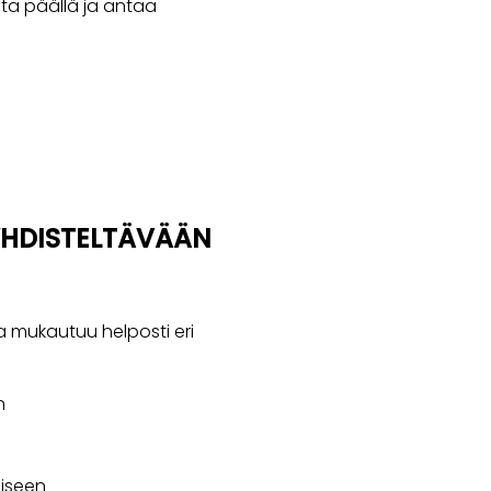
ta päällä ja antaa
YHDISTELTÄVÄÄN
ja mukautuu helposti eri
n
miseen