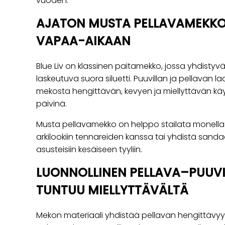
vuoden.
AJATON MUSTA PELLAVAMEKKO
VAPAA-AIKAAN
Blue Liv on klassinen paitamekko, jossa yhdistyvät 
laskeutuva suora siluetti. Puuvillan ja pellavan 
mekosta hengittävän, kevyen ja miellyttävän k
päivinä.
Musta pellavamekko on helppo stailata monella 
arkilookiin tennareiden kanssa tai yhdistä sandaa
asusteisiin kesäiseen tyyliin.
LUONNOLLINEN PELLAVA–PUUVI
TUNTUU MIELLYTTÄVÄLTÄ
Mekon materiaali yhdistää pellavan hengittävyy