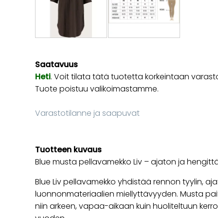
Saatavuus
Heti
. Voit tilata tätä tuotetta korkeintaan va
Tuote poistuu valikoimastamme.
Varastotilanne ja saapuvat
Tuotteen kuvaus
Blue musta pellavamekko Liv – ajaton ja hengit
Blue Liv pellavamekko yhdistää rennon tyylin, a
luonnonmateriaalien miellyttävyyden. Musta pait
niin arkeen, vapaa-aikaan kuin huoliteltuun ke