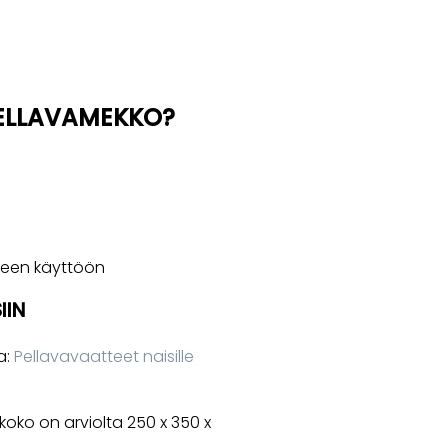
 PELLAVAMEKKO?
iseen käyttöön
IIN
a:
Pellavavaatteet naisille
oko on arviolta 250 x 350 x