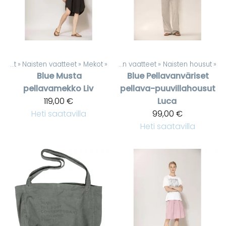
Tuotteet
‪»
Naisten vaatteet
Tuotteet
‪»
Mekot
‪»
‪»
Naisten vaatteet
‪»
Naisten housut
‪»
Blue
Musta
Blue
Pellavanväriset
pellavamekko Liv
pellava-puuvillahousut
119,00 €
Luca
Heti saatavilla
99,00 €
Heti saatavilla