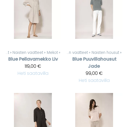
Tuotteet
‪»
Naisten vaatteet
Tuotteet
‪»
Mekot
‪»
‪»
Naisten vaatteet
‪»
Naisten housut
‪»
Blue
Pellavamekko Liv
Blue
Puuvillahousut
119,00 €
Jade
Heti saatavilla
99,00 €
Heti saatavilla