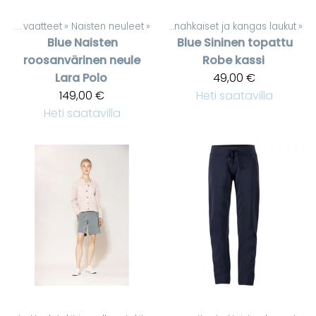
eet
‪»
Naisten vaatteet
Asusteet
‪»
‪»
Laukut ja kassit
Naisten neuleet
‪»
‪»
Keinonahkaiset ja kangas laukut
‪»
Blue
Naisten
Blue
Sininen topattu
roosanvärinen neule
Robe kassi
Lara Polo
49,00 €
149,00 €
Heti saatavilla
Heti saatavilla