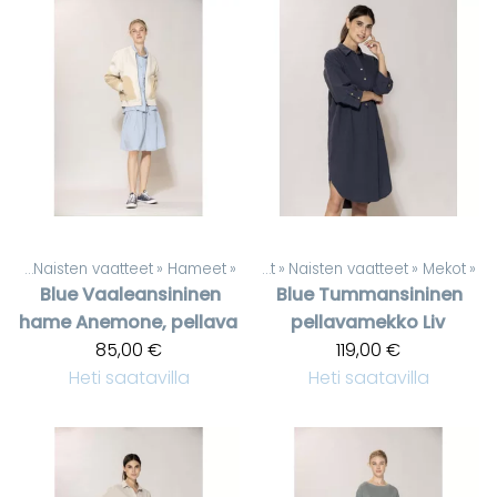
eet
‪»
Naisten vaatteet
‪»
Hameet
‪»
Tuotteet
‪»
Naisten vaatteet
‪»
Mekot
‪»
Blue
Vaaleansininen
Blue
Tummansininen
hame Anemone, pellava
pellavamekko Liv
85,00 €
119,00 €
Heti saatavilla
Heti saatavilla