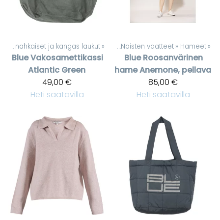
Keinonahkaiset ja kangas laukut
Tuotteet
‪»
‪»
Naisten vaatteet
‪»
Hameet
‪»
Blue
Vakosamettikassi
Blue
Roosanvärinen
Atlantic Green
hame Anemone, pellava
49,00 €
85,00 €
Heti saatavilla
Heti saatavilla