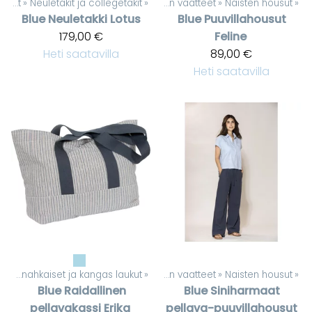
Naisten vaatteet
‪»
Neuletakit ja collegetakit
Tuotteet
‪»
‪»
Naisten vaatteet
‪»
Naisten housut
‪»
Blue
Neuletakki Lotus
Blue
Puuvillahousut
179,00 €
Feline
Heti saatavilla
89,00 €
Heti saatavilla
Keinonahkaiset ja kangas laukut
Tuotteet
‪»
‪»
Naisten vaatteet
‪»
Naisten housut
‪»
Blue
Raidallinen
Blue
Siniharmaat
pellavakassi Erika
pellava-puuvillahousut