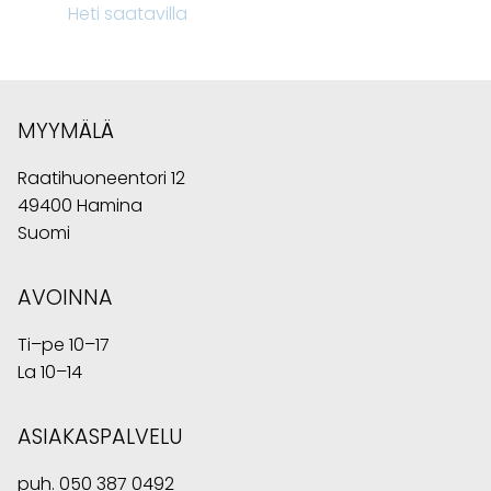
Heti saatavilla
MYYMÄLÄ
Raatihuoneentori 12
49400 Hamina
Suomi
AVOINNA
Ti–pe 10–17
La 10–14
ASIAKASPALVELU
puh.
050 387 0492