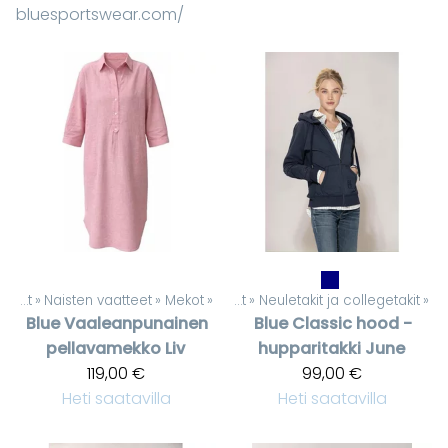
bluesportswear.com/
Tuotteet
‪»
Naisten vaatteet
Tuotteet
‪»
‪»
Mekot
‪»
Naisten vaatteet
‪»
Neuletakit ja collegetakit
‪»
Blue
Vaaleanpunainen
Blue
Classic hood -
pellavamekko Liv
hupparitakki June
119,00 €
99,00 €
Heti saatavilla
Heti saatavilla