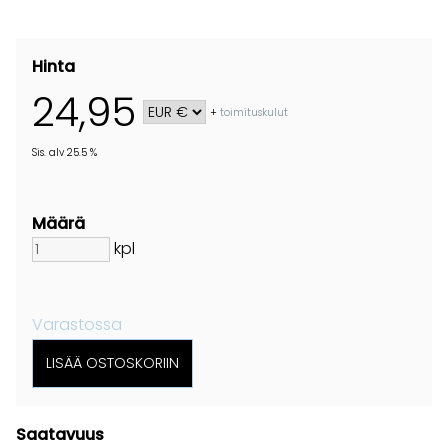
Hinta
24,95
+
toimituskulut
Sis. alv 25.5 %
Määrä
kpl
Varastossa
Saatavuus