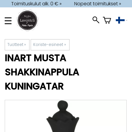
Toimituskulut alk. 0 € »
Nopeat toimitukset »
Tuotteet
‪»
Koriste-esineet
‪»
INART
MUSTA
SHAKKINAPPULA
KUNINGATAR