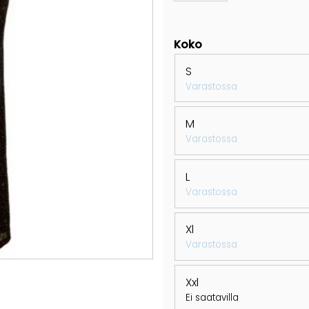
Koko
S
Varastossa
M
Varastossa
L
Varastossa
Xl
Varastossa
Xxl
Ei saatavilla