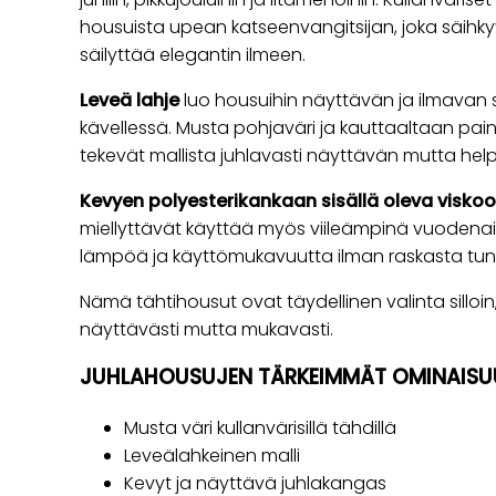
housuista upean katseenvangitsijan, joka säihky
säilyttää elegantin ilmeen.
Leveä lahje
luo housuihin näyttävän ja ilmavan silu
kävellessä. Musta pohjaväri ja kauttaaltaan pain
tekevät mallista juhlavasti näyttävän mutta help
Kevyen polyesterikankaan sisällä oleva viskoo
miellyttävät käyttää myös viileämpinä vuodenaik
lämpöä ja käyttömukavuutta ilman raskasta tun
Nämä tähtihousut ovat täydellinen valinta silloi
näyttävästi mutta mukavasti.
JUHLAHOUSUJEN TÄRKEIMMÄT OMINAISU
Musta väri kullanvärisillä tähdillä
Leveälahkeinen malli
Kevyt ja näyttävä juhlakangas