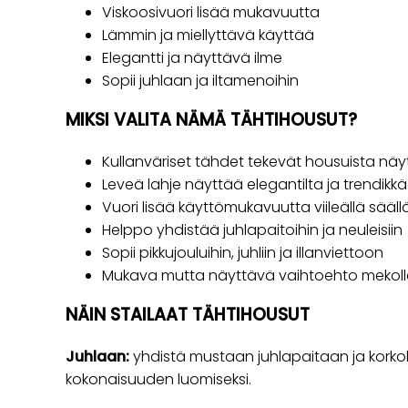
Viskoosivuori lisää mukavuutta
Lämmin ja miellyttävä käyttää
Elegantti ja näyttävä ilme
Sopii juhlaan ja iltamenoihin
MIKSI VALITA NÄMÄ TÄHTIHOUSUT?
Kullanväriset tähdet tekevät housuista näy
Leveä lahje näyttää elegantilta ja trendikkä
Vuori lisää käyttömukavuutta viileällä sääll
Helppo yhdistää juhlapaitoihin ja neuleisiin
Sopii pikkujouluihin, juhliin ja illanviettoon
Mukava mutta näyttävä vaihtoehto mekoll
NÄIN STAILAAT TÄHTIHOUSUT
Juhlaan:
yhdistä mustaan juhlapaitaan ja korkok
kokonaisuuden luomiseksi.