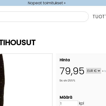
Nopeat toimitukset »
TUOT
TIHOUSUT
Hinta
79,95
+
t
Sis. alv 25.5 %
Määrä
kpl