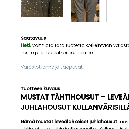
Saatavuus
Heti
. Voit tilata tätä tuotetta korkeintaan va
Tuote poistuu valikoimastamme.
Varastotilanne ja saapuvat
Tuotteen kuvaus
MUSTAT TÄHTIHOUSUT – LEVEÄ
JUHLAHOUSUT KULLANVÄRISILLÄ
Nämä mustat leveälahkeiset juhlahousut
tuov
juhliin, pikkujouluihin ja iltamenoihin. Kullanvärise