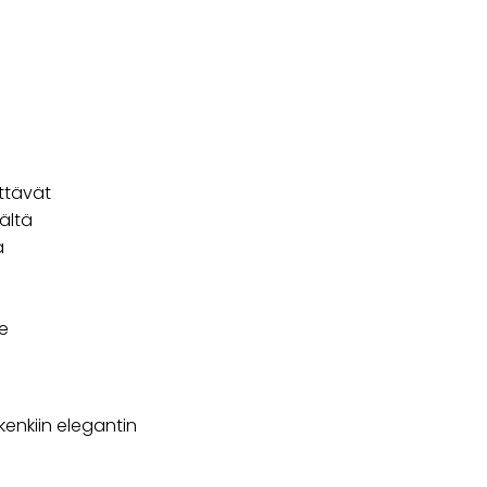
ttävät
ältä
ä
e
enkiin elegantin