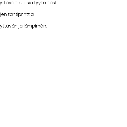
ävää kuosia tyylikkäästi.
n tähtiprinttiä.
 näyttävän ja lämpimän.