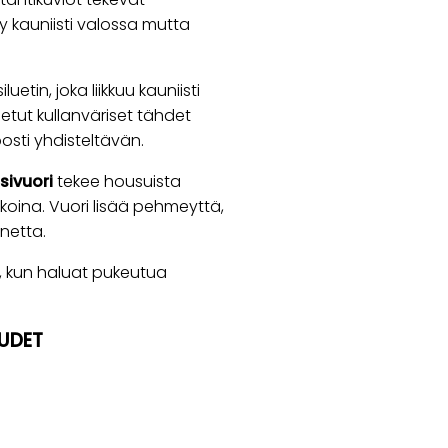
y kauniisti valossa mutta
etin, joka liikkuu kauniisti
etut kullanväriset tähdet
osti yhdisteltävän.
sivuori
tekee housuista
oina. Vuori lisää pehmeyttä,
netta.
n, kun haluat pukeutua
UDET