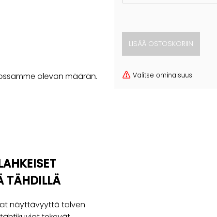
Valitse ominaisuus.
rastossamme olevan määrän.
LAHKEISET
 TÄHDILLÄ
at näyttävyyttä talven
t tähtikuviot tekevät