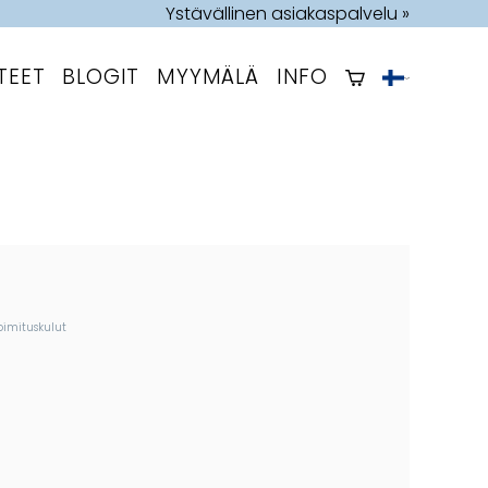
Ystävällinen asiakaspalvelu »
TEET
BLOGIT
MYYMÄLÄ
INFO
oimituskulut