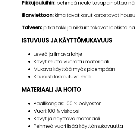
Pikkujouluihin:
pehmeä neule tasapainottaa näytt
Illanviettoon:
kimaltavat korut korostavat housuje
Talveen:
pitkä takki ja nilkkurit tekevät lookista
ISTUVUUS JA KÄYTTÖMUKAVUUS
Leveä ja ilmava lahje
Kevyt mutta vuorattu materiaali
Mukava käyttää myös pidempään
Kauniisti laskeutuva malli
MATERIAALI JA HOITO
Päällikangas: 100 % polyesteri
Vuori: 100 % viskoosi
Kevyt ja näyttävä materiaali
Pehmeä vuori lisää käyttömukavuutta