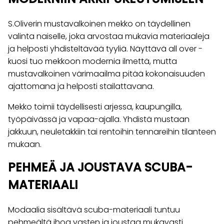
S.Oliverin mustavalkoinen mekko on täydellinen
valinta naiselle, joka arvostaa mukavia materiaaleja
ja helposti yhdisteltävää tyyliä. Näyttävä all over -
kuosi tuo mekkoon modernia ilmettä, mutta
mustavalkoinen värimaailma pitää kokonaisuuden
ajattomana ja helposti stailattavana.
Mekko toimii täydellisesti arjessa, kaupungilla,
työpäivässä ja vapaa-ajalla. Yhdistä mustaan
jakkuun, neuletakkiin tai rentoihin tennareihin tilanteen
mukaan.
PEHMEÄ JA JOUSTAVA SCUBA-
MATERIAALI
Modaalia sisältävä scuba-materiaali tuntuu
pehmeältä ihoa vasten ja joustaa mukavasti