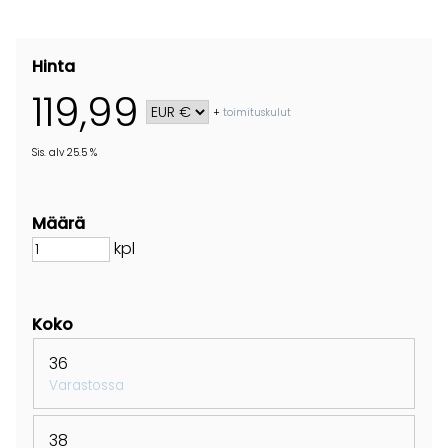
Hinta
119,99
+
toimituskulut
Sis. alv 25.5 %
Määrä
kpl
Koko
36
Varastossa
38