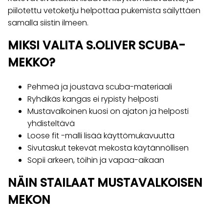
piilotettu vetoketju helpottaa pukemista säilyttäen
samalla siistin ilmeen.
MIKSI VALITA S.OLIVER SCUBA-
MEKKO?
Pehmeä ja joustava scuba-materiaali
Ryhdikäs kangas ei rypisty helposti
Mustavalkoinen kuosi on ajaton ja helposti
yhdisteltävä
Loose fit -malli lisää käyttömukavuutta
Sivutaskut tekevät mekosta käytännöllisen
Sopii arkeen, töihin ja vapaa-aikaan
NÄIN STAILAAT MUSTAVALKOISEN
MEKON