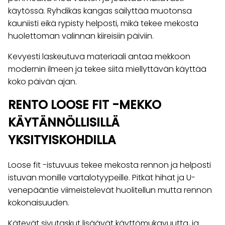
käytössä. Ryhdikäs kangas säilyttää muotonsa
kauniisti eikä rypisty helposti, mikä tekee mekosta
huolettoman valinnan kiireisiin päiviin.
Kevyesti laskeutuva materiaali antaa mekkoon
modernin ilmeen ja tekee siitä miellyttävän käyttää
koko päivän ajan.
RENTO LOOSE FIT -MEKKO
KÄYTÄNNÖLLISILLÄ
YKSITYISKOHDILLA
Loose fit -istuvuus tekee mekosta rennon ja helposti
istuvan monille vartalotyypeille. Pitkät hihat ja U-
venepääntie viimeistelevät huolitellun mutta rennon
kokonaisuuden.
Kätevät sivutaskut lisäävät käyttömukavuutta, ja