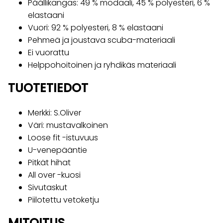
Päällikangas: 49 % modaali, 45 % polyesteri, 6 %
elastaani
Vuori: 92 % polyesteri, 8 % elastaani
Pehmeä ja joustava scuba-materiaali
Ei vuorattu
Helppohoitoinen ja ryhdikäs materiaali
TUOTETIEDOT
Merkki: S.Oliver
Väri: mustavalkoinen
Loose fit -istuvuus
U-venepääntie
Pitkät hihat
All over -kuosi
Sivutaskut
Piilotettu vetoketju
MITOITUS