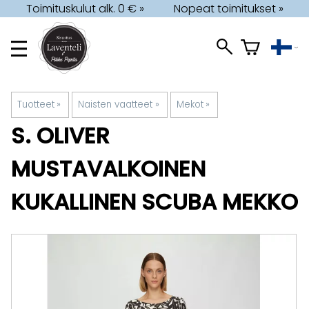
Toimituskulut alk. 0 € »
Nopeat toimitukset »
Tuotteet
‪»
Naisten vaatteet
‪»
Mekot
‪»
S. OLIVER
MUSTAVALKOINEN
KUKALLINEN SCUBA MEKKO