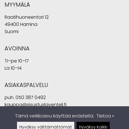
MYYMÄLÄ
Raatihuoneentori 12
49400 Hamina
Suomi
AVOINNA
Ti–pe 10–17
La 10–14
ASIAKASPALVELU
puh.
050 387 0492
kauppa@sisustuslaventeli.fi
Tämä verkkosivu käyttää evästeitä.
Tietoa »
Hyväksy välttämättömät
Hyväksy kaikki