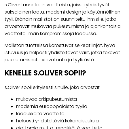
s.Oliver tunnetaan vaatteista, joissa yhdistyvät
saksalainen laatu, moderni design ja käytännöllinen
tyyli. Brändin mallistot on suunniteltu ihmisille, jotka
arvostavat mukavaa pukeutumista ja ajankohtaisia
vaatteita ilman kompromisseja laadussa.
Malliston tuotteissa korostuvat selkeät linjat, hyvä
istuvuus ja helposti yhdisteltävät värit, jotka tekevät
pukeutumisesta vaivatonta ja tyylikästä.
KENELLE S.OLIVER SOPII?
s.Oliver sopii erityisesti sinulle, joka arvostat:
mukavaa arkipukeutumista
modernia eurooppalaista tyyliä
laadukkaita vaatteita
helposti yhdisteltäviä kokonaisuuksia
ajattomia mutta trendikkäitä vaatteita