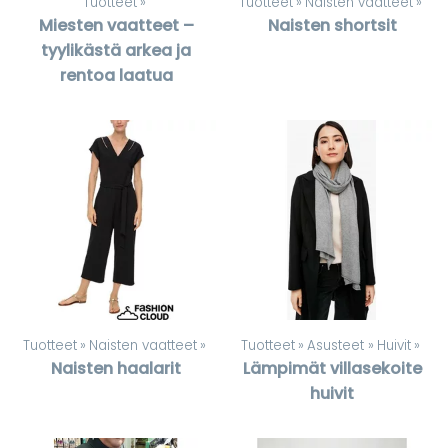
Tuotteet
‪»
Tuotteet
‪»
Naisten vaatteet
‪»
Miesten vaatteet –
Naisten shortsit
tyylikästä arkea ja
rentoa laatua
Tuotteet
‪»
Naisten vaatteet
‪»
Tuotteet
‪»
Asusteet
‪»
Huivit
‪»
Naisten haalarit
Lämpimät villasekoite
huivit