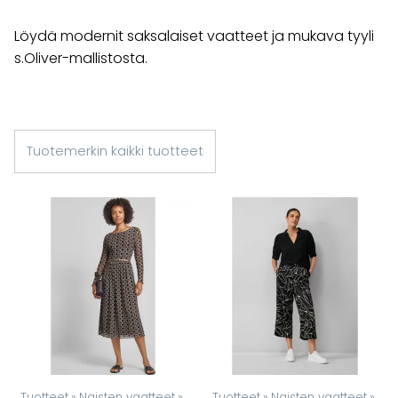
Löydä modernit saksalaiset vaatteet ja mukava tyyli
s.Oliver-mallistosta.
Tuotemerkin kaikki tuotteet
Tuotteet
‪»
Naisten vaatteet
‪»
Tuotteet
‪»
Naisten vaatteet
‪»