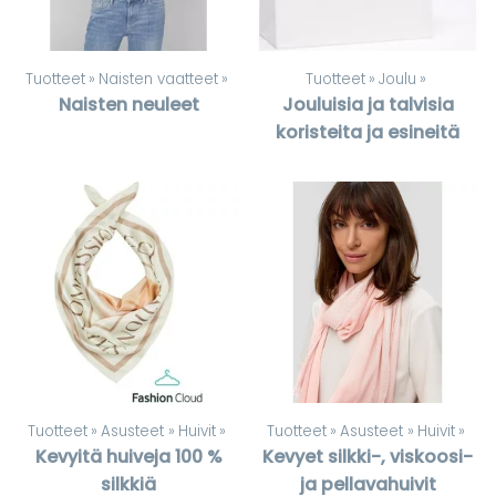
Tuotteet
‪»
Naisten vaatteet
‪»
Tuotteet
‪»
Joulu
‪»
Naisten neuleet
Jouluisia ja talvisia
koristeita ja esineitä
Tuotteet
‪»
Asusteet
‪»
Huivit
‪»
Tuotteet
‪»
Asusteet
‪»
Huivit
‪»
Kevyitä huiveja 100 %
Kevyet silkki-, viskoosi-
silkkiä
ja pellavahuivit