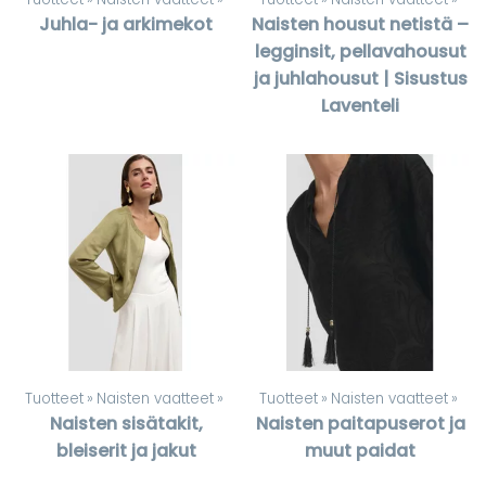
Juhla- ja arkimekot
Naisten housut netistä –
legginsit, pellavahousut
ja juhlahousut | Sisustus
Laventeli
Tuotteet
‪»
Naisten vaatteet
‪»
Tuotteet
‪»
Naisten vaatteet
‪»
Naisten sisätakit,
Naisten paitapuserot ja
bleiserit ja jakut
muut paidat