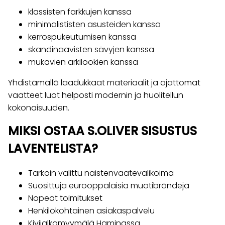
klassisten farkkujen kanssa
minimalististen asusteiden kanssa
kerrospukeutumisen kanssa
skandinaavisten sävyjen kanssa
mukavien arkilookien kanssa
Yhdistämällä laadukkaat materiaalit ja ajattomat
vaatteet luot helposti modernin ja huolitellun
kokonaisuuden.
MIKSI OSTAA S.OLIVER SISUSTUS
LAVENTELISTA?
Tarkoin valittu naistenvaatevalikoima
Suosittuja eurooppalaisia muotibrändejä
Nopeat toimitukset
Henkilökohtainen asiakaspalvelu
Kivijalkamyymälä Haminassa