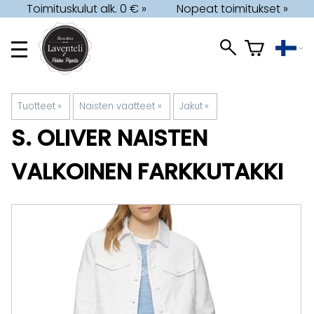
Toimituskulut alk. 0 € »
Nopeat toimitukset »
Tuotteet
‪»
Naisten vaatteet
‪»
Jakut
‪»
S. OLIVER
NAISTEN
VALKOINEN FARKKUTAKKI