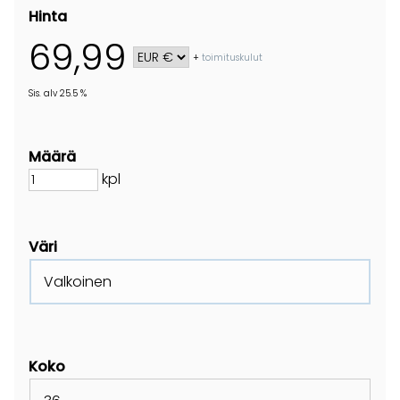
Hinta
69,99
+
toimituskulut
Sis. alv 25.5 %
Määrä
kpl
Väri
Valkoinen
Koko