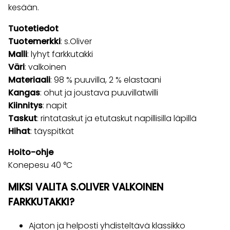
kesään.
Tuotetiedot
Tuotemerkki
: s.Oliver
Malli
: lyhyt farkkutakki
Väri
: valkoinen
Materiaali
: 98 % puuvilla, 2 % elastaani
Kangas
: ohut ja joustava puuvillatwilli
Kiinnitys
: napit
Taskut
: rintataskut ja etutaskut napillisilla läpillä
Hihat
: täyspitkät
Hoito-ohje
Konepesu 40 °C
MIKSI VALITA S.OLIVER VALKOINEN
FARKKUTAKKI?
Ajaton ja helposti yhdisteltävä klassikko