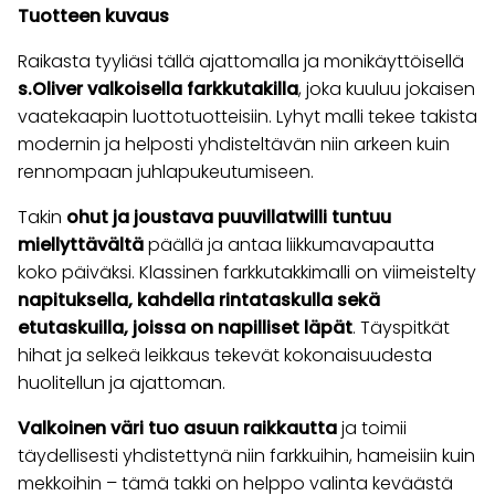
Tuotteen kuvaus
Raikasta tyyliäsi tällä ajattomalla ja monikäyttöisellä
s.Oliver valkoisella farkkutakilla
, joka kuuluu jokaisen
vaatekaapin luottotuotteisiin. Lyhyt malli tekee takista
modernin ja helposti yhdisteltävän niin arkeen kuin
rennompaan juhlapukeutumiseen.
Takin
ohut ja joustava puuvillatwilli tuntuu
miellyttävältä
päällä ja antaa liikkumavapautta
koko päiväksi. Klassinen farkkutakkimalli on viimeistelty
napituksella, kahdella rintataskulla sekä
etutaskuilla, joissa on napilliset läpät
. Täyspitkät
hihat ja selkeä leikkaus tekevät kokonaisuudesta
huolitellun ja ajattoman.
Valkoinen väri tuo asuun raikkautta
ja toimii
täydellisesti yhdistettynä niin farkkuihin, hameisiin kuin
mekkoihin – tämä takki on helppo valinta keväästä