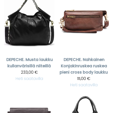
DEPECHE.
Musta laukku
DEPECHE.
Nahkainen
kullanvärisillä niiteillä
Konjakinruskea ruskea
233,00 €
pieni cross body laukku
Heti saatavilla
111,00 €
Heti saatavilla