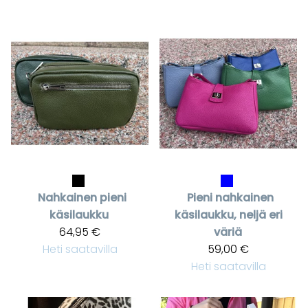
Nahkainen pieni
Pieni nahkainen
käsilaukku
käsilaukku, neljä eri
64,95 €
väriä
Heti saatavilla
59,00 €
Heti saatavilla