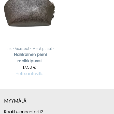
Tuotteet
‪»
Asusteet
‪»
Meikkipussit
‪»
Nahkainen pieni
meikkipussi
17,50 €
Heti saatavilla
MYYMÄLÄ
Raatihuoneentori 12