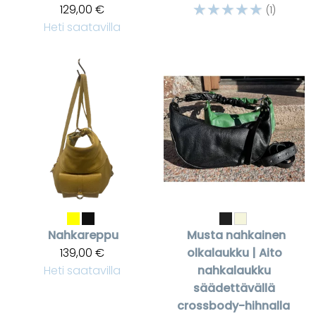
☆
☆
☆
☆
☆
129,00 €
(1)
Heti saatavilla
Nahkareppu
Musta nahkainen
139,00 €
olkalaukku | Aito
Heti saatavilla
nahkalaukku
säädettävällä
crossbody-hihnalla