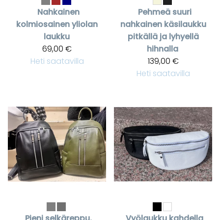
Nahkainen
Pehmeä suuri
kolmiosainen yliolan
nahkainen käsilaukku
laukku
pitkällä ja lyhyellä
69,00 €
hihnalla
Heti saatavilla
139,00 €
Heti saatavilla
Pieni selkäreppu,
Vyölaukku kahdella