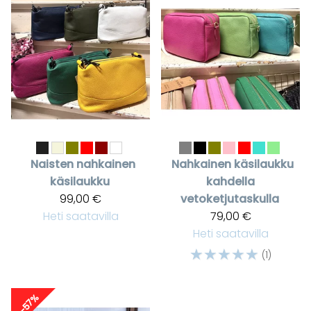
Naisten nahkainen
Nahkainen käsilaukku
käsilaukku
kahdella
99,00 €
vetoketjutaskulla
Heti saatavilla
79,00 €
Heti saatavilla
☆
☆
☆
☆
☆
(1)
-57%