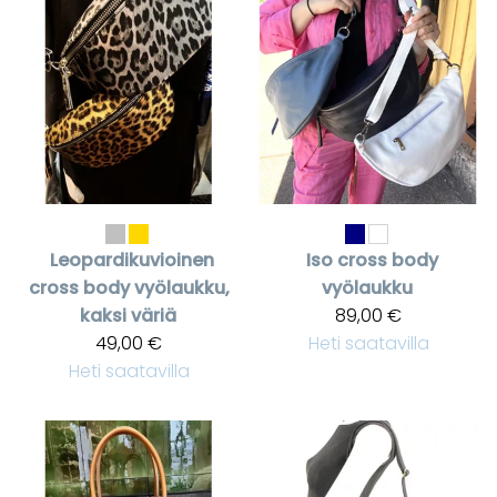
Leopardikuvioinen
Iso cross body
cross body vyölaukku,
vyölaukku
kaksi väriä
89,00 €
49,00 €
Heti saatavilla
Heti saatavilla