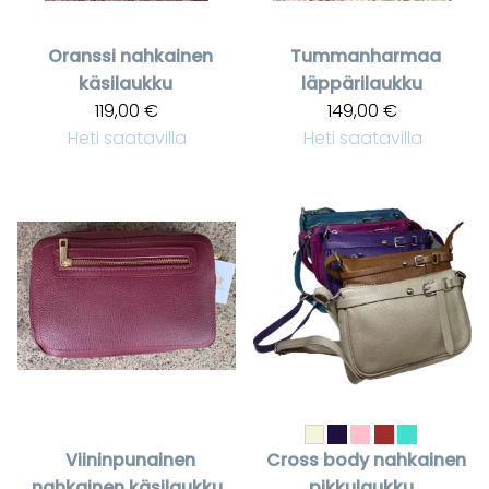
Oranssi nahkainen
Tummanharmaa
käsilaukku
läppärilaukku
119,00 €
149,00 €
Heti saatavilla
Heti saatavilla
Viininpunainen
Cross body nahkainen
nahkainen käsilaukku
pikkulaukku