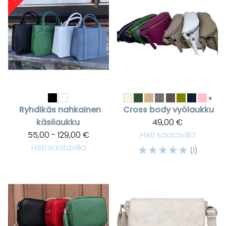
»
Ryhdikäs nahkainen
Cross body vyölaukku
käsilaukku
49,00 €
55,00 - 129,00 €
Heti saatavilla
Heti saatavilla
☆
☆
☆
☆
☆
(1)