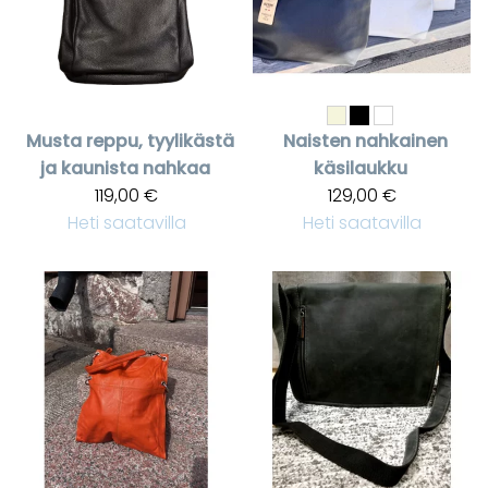
Musta reppu, tyylikästä
Naisten nahkainen
ja kaunista nahkaa
käsilaukku
119,00 €
129,00 €
Heti saatavilla
Heti saatavilla