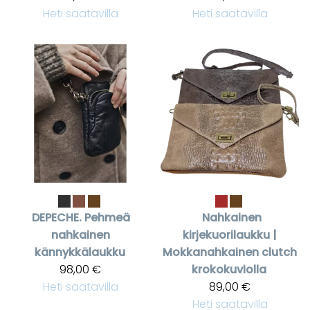
Heti saatavilla
Heti saatavilla
DEPECHE.
Pehmeä
Nahkainen
nahkainen
kirjekuorilaukku |
kännykkälaukku
Mokkanahkainen clutch
98,00 €
krokokuviolla
Heti saatavilla
89,00 €
Heti saatavilla