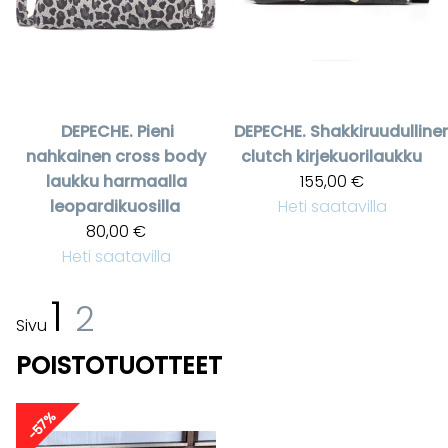
DEPECHE.
Pieni
DEPECHE.
Shakkiruudulline
nahkainen cross body
clutch kirjekuorilaukku
laukku harmaalla
155,00 €
leopardikuosilla
Heti saatavilla
80,00 €
Heti saatavilla
1
2
Sivu
POISTOTUOTTEET
-57%