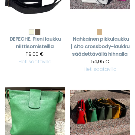
DEPECHE.
Pieni laukku
Nahkainen pikkulaukku
niittisomisteilla
| Aito crossbody-laukku
119,00 €
säädettävällä hihnalla
Heti saatavilla
54,95 €
Heti saatavilla