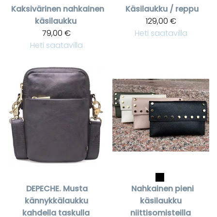
Kaksivärinen nahkainen
Käsilaukku / reppu
käsilaukku
129,00 €
79,00 €
Heti saatavilla
Heti saatavilla
DEPECHE.
Musta
Nahkainen pieni
kännykkälaukku
käsilaukku
kahdella taskulla
niittisomisteilla