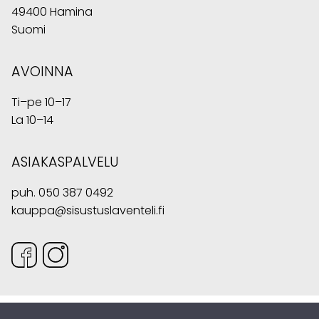
49400 Hamina
Suomi
AVOINNA
Ti–pe 10–17
La 10–14
ASIAKASPALVELU
puh.
050 387 0492
kauppa@sisustuslaventeli.fi