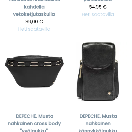
kahdella
54,95 €
vetoketjutaskulla
Heti saatavilla
89,00 €
Heti saatavilla
DEPECHE.
Musta
DEPECHE.
Musta
nahkainen cross body
nahkainen
"vyölaukku"
kännykkälaukku