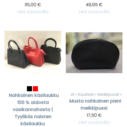
115,00 €
49,95 €
Heti saatavilla
Heti saatavilla
Tuotteet
‪»
Asusteet
‪»
Meikkipussit
‪»
Nahkainen käsilaukku
Musta nahkainen pieni
100 % aidosta
meikkipussi
vasikannahasta |
17,50 €
Tyylikäs naisten
Heti saatavilla
käsilaukku