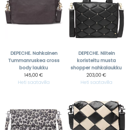
DEPECHE.
Nahkainen
DEPECHE.
Niitein
Tummanruskea cross
koristeltu musta
body laukku
shopper nahkalaukku
145,00 €
203,00 €
Heti saatavilla
Heti saatavilla