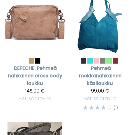
DEPECHE.
Pehmeä
Pehmeä
nahkainen cross body
mokkanahkainen
laukku
käsilaukku
145,00 €
99,00 €
Heti saatavilla
Heti saatavilla
☆
☆
☆
☆
☆
(1)