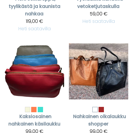
tyylikästä ja kaunista
vetoketjutaskulla
nahkaa
59,00 €
119,00 €
Heti saatavilla
Heti saatavilla
Kaksiosainen
Nahkainen olkalaukku
nahkainen käsilaukku
shopper
99,00 €
99,00 €