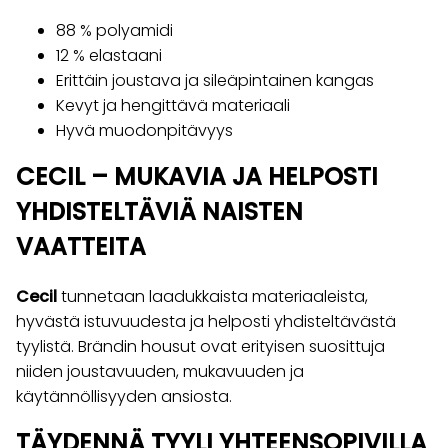
88 % polyamidi
12 % elastaani
Erittäin joustava ja sileäpintainen kangas
Kevyt ja hengittävä materiaali
Hyvä muodonpitävyys
CECIL – MUKAVIA JA HELPOSTI
YHDISTELTÄVIÄ NAISTEN
VAATTEITA
Cecil
tunnetaan laadukkaista materiaaleista,
hyvästä istuvuudesta ja helposti yhdisteltävästä
tyylistä. Brändin housut ovat erityisen suosittuja
niiden joustavuuden, mukavuuden ja
käytännöllisyyden ansiosta.
TÄYDENNÄ TYYLI YHTEENSOPIVILLA