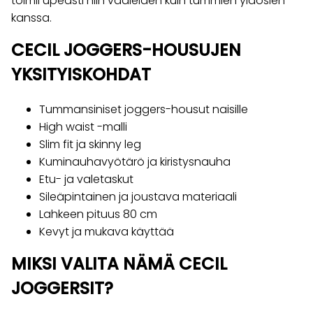
toimii upeasti niin vaaleiden kuin tummien yläosien
kanssa.
CECIL JOGGERS-HOUSUJEN
YKSITYISKOHDAT
Tummansiniset joggers-housut naisille
High waist -malli
Slim fit ja skinny leg
Kuminauhavyötärö ja kiristysnauha
Etu- ja valetaskut
Sileäpintainen ja joustava materiaali
Lahkeen pituus 80 cm
Kevyt ja mukava käyttää
MIKSI VALITA NÄMÄ CECIL
JOGGERSIT?