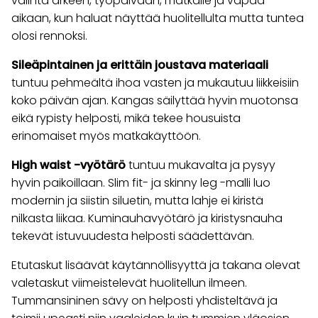
valinta arkeen, työpäivään, matkalle ja vapaa-
aikaan, kun haluat näyttää huolitellulta mutta tuntea
olosi rennoksi.
Sileäpintainen ja erittäin joustava materiaali
tuntuu pehmeältä ihoa vasten ja mukautuu liikkeisiin
koko päivän ajan. Kangas säilyttää hyvin muotonsa
eikä rypisty helposti, mikä tekee housuista
erinomaiset myös matkakäyttöön.
High waist -vyötärö
tuntuu mukavalta ja pysyy
hyvin paikoillaan. Slim fit- ja skinny leg -malli luo
modernin ja siistin siluetin, mutta lahje ei kiristä
nilkasta liikaa. Kuminauhavyötärö ja kiristysnauha
tekevät istuvuudesta helposti säädettävän.
Etutaskut lisäävät käytännöllisyyttä ja takana olevat
valetaskut viimeistelevät huolitellun ilmeen.
Tummansininen sävy on helposti yhdisteltävä ja