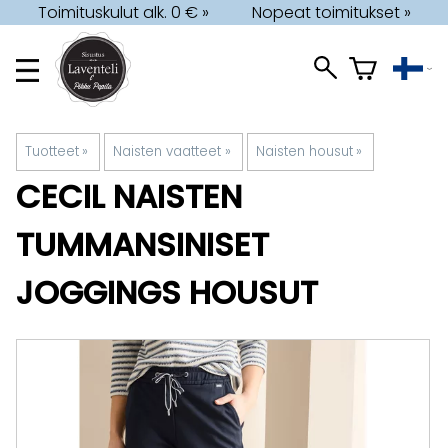
Toimituskulut alk. 0 € »
Nopeat toimitukset »
Tuotteet
‪»
Naisten vaatteet
‪»
Naisten housut
‪»
CECIL
NAISTEN
TUMMANSINISET
JOGGINGS HOUSUT