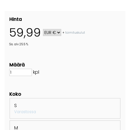
Hinta
59,99
+
toimituskulut
Sis. alv 25.5 %
Määrä
kpl
Koko
S
Varastossa
M