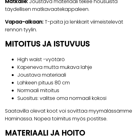
Matkalle:
Joustava materiaali tekee housuista
täydellisen matkavaatekappaleen.
Vapaa-aikaan:
T-paita ja lenkkarit viimeistelevät
rennon tyylin.
MITOITUS JA ISTUVUUS
High waist -vyötärö
Kapeneva mutta mukava lahje
Joustava materiaali
Lahkeen pituus 80 cm
Normaali mitoitus
Suositus: valitse oma normaali kokosi
Saatavilla olevat koot voi sovittaa myymälässämme
Haminassa. Nopea toimitus myös postitse.
MATERIAALI JA HOITO