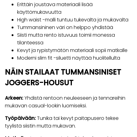
Erittäin joustava materiaali lisää
käyttömukavuutta
High waist -malli tuntuu tukevalta ja mukavalta
Tummansininen väri on helppo yhdistää
Siisti mutta rento istuvuus toimii monessa
tilanteessa
Kevyt ja rypistymätön materiaali sopii matkalle
Moderni slim fit -siluetti näyttää huolitellulta
NÄIN STAILAAT TUMMANSINISET
JOGGERS-HOUSUT
Arkeen:
Yhdistä rentoon neuleeseen ja tennareihin
mukavan casual-lookin luomiseksi.
Työpäivään:
Tunika tai kevyt paitapusero tekee
tyylistä siistin mutta mukavan.