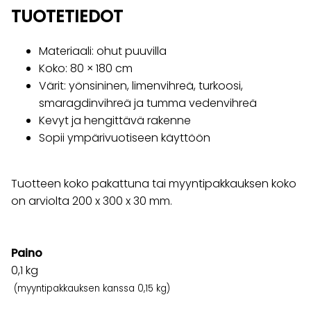
TUOTETIEDOT
Materiaali: ohut puuvilla
Koko: 80 × 180 cm
Värit: yönsininen, limenvihreä, turkoosi,
smaragdinvihreä ja tumma vedenvihreä
Kevyt ja hengittävä rakenne
Sopii ympärivuotiseen käyttöön
Tuotteen koko pakattuna tai myyntipakkauksen koko
on arviolta 200 x 300 x 30 mm.
Paino
0,1
kg
(myyntipakkauksen kanssa 0,15 kg)