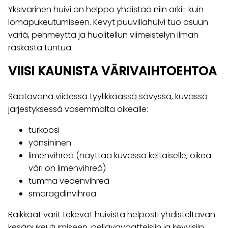
Yksivärinen huivi on helppo yhdistää niin arki- kuin
lomapukeutumiseen. Kevyt puuvillahuivi tuo asuun
väriä, pehmeyttä ja huolitellun viimeistelyn ilman
raskasta tuntua.
VIISI KAUNISTA VÄRIVAIHTOEHTOA
Saatavana viidessä tyylikkäässä sävyssä, kuvassa
järjestyksessä vasemmalta oikealle:
turkoosi
yönsininen
limenvihreä (näyttää kuvassa keltaiselle, oikea
väri on limenvihreä)
tumma vedenvihreä
smaragdinvihreä
Raikkaat värit tekevät huivista helposti yhdisteltävän
kesäpukeutumiseen, pellavavaatteisiin ja kevyisiin