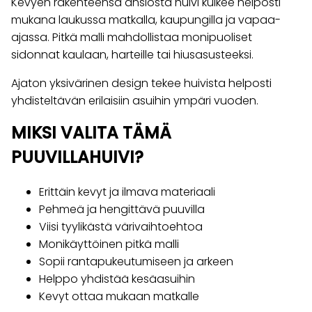
Kevyen rakenteensa ansiosta huivi kulkee helposti
mukana laukussa matkalla, kaupungilla ja vapaa-
ajassa. Pitkä malli mahdollistaa monipuoliset
sidonnat kaulaan, harteille tai hiusasusteeksi.
Ajaton yksivärinen design tekee huivista helposti
yhdisteltävän erilaisiin asuihin ympäri vuoden.
MIKSI VALITA TÄMÄ
PUUVILLAHUIVI?
Erittäin kevyt ja ilmava materiaali
Pehmeä ja hengittävä puuvilla
Viisi tyylikästä värivaihtoehtoa
Monikäyttöinen pitkä malli
Sopii rantapukeutumiseen ja arkeen
Helppo yhdistää kesäasuihin
Kevyt ottaa mukaan matkalle