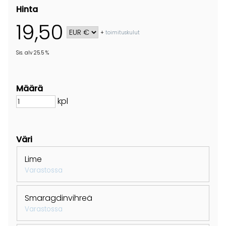
Hinta
19,50
+
toimituskulut
Sis. alv 25.5 %
Määrä
kpl
Väri
Lime
Varastossa
Smaragdinvihreä
Varastossa