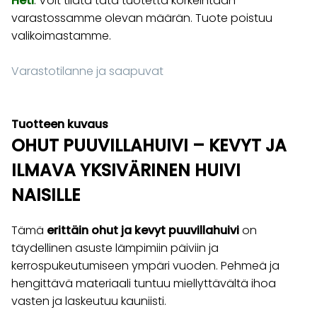
Heti
. Voit tilata tätä tuotetta korkeintaan
varastossamme olevan määrän. Tuote poistuu
valikoimastamme.
Varastotilanne ja saapuvat
Tuotteen kuvaus
OHUT PUUVILLAHUIVI – KEVYT JA
ILMAVA YKSIVÄRINEN HUIVI
NAISILLE
Tämä
erittäin ohut ja kevyt puuvillahuivi
on
täydellinen asuste lämpimiin päiviin ja
kerrospukeutumiseen ympäri vuoden. Pehmeä ja
hengittävä materiaali tuntuu miellyttävältä ihoa
vasten ja laskeutuu kauniisti.