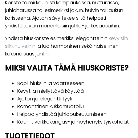
Koriste toimii kauniisti kampauksissa, nutturassa,
juhlahatussa tai esimerkiksi jakun, huivin tai laukun
koristeena. Ajaton sävy tekee siitä helposti
yhdisteltävän monenlaisiin juhla- ja kesäasuihin.
Yhdistä hiuskoriste esimerkiksi elegantteihin
kevyisiin
silkkihuiveihin
ja luo harmoninen sekä naisellinen
kokonaisuus juhliin.
MIKSI VALITA TÄMÄ HIUSKORISTE?
Sopii hiuksiin ja vaatteeseen
Kevyt ja miellyttävä käyttää
Ajaton ja elegantti tyyli
Romanttinen kukkamuotoilu
Helppo yhdistää juhlapukeutumiseen
Kauniit verkkokangas- ja höyhenyksityiskohdat
TUOTETIEDOT