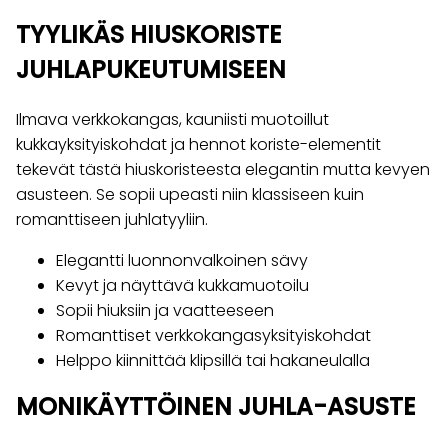
TYYLIKÄS HIUSKORISTE
JUHLAPUKEUTUMISEEN
Ilmava verkkokangas, kauniisti muotoillut
kukkayksityiskohdat ja hennot koriste-elementit
tekevät tästä hiuskoristeesta elegantin mutta kevyen
asusteen. Se sopii upeasti niin klassiseen kuin
romanttiseen juhlatyyliin.
Elegantti luonnonvalkoinen sävy
Kevyt ja näyttävä kukkamuotoilu
Sopii hiuksiin ja vaatteeseen
Romanttiset verkkokangasyksityiskohdat
Helppo kiinnittää klipsillä tai hakaneulalla
MONIKÄYTTÖINEN JUHLA-ASUSTE