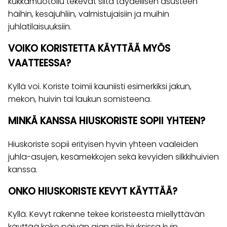
kukkamuotoilu tekevät siitä täydellisen asusteen
häihin, kesäjuhliin, valmistujaisiin ja muihin
juhlatilaisuuksiin.
VOIKO KORISTETTA KÄYTTÄÄ MYÖS
VAATTEESSA?
Kyllä voi. Koriste toimii kauniisti esimerkiksi jakun,
mekon, huivin tai laukun somisteena.
MINKÄ KANSSA HIUSKORISTE SOPII YHTEEN?
Hiuskoriste sopii erityisen hyvin yhteen vaaleiden
juhla-asujen, kesämekkojen sekä kevyiden silkkihuivien
kanssa.
ONKO HIUSKORISTE KEVYT KÄYTTÄÄ?
Kyllä. Kevyt rakenne tekee koristeesta miellyttävän
käyttää koko päivän ajan niin hiuksissa kuin