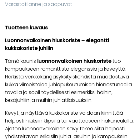
Varastotilanne ja saapuvat
Tuotteen kuvaus
Luonnonvalkoinen hiuskoriste – elegantti
kukkakoriste juhliin
Tämä kaunis
luonnonvalkoinen hiuskoriste
tuo
kampaukseen romanttista eleganssia ja keveyttä.
Herkistä verkkokangasyksityiskohdista muodostuva
kukka viimeistelee juhlapukeutumisen hienostuneella
tavalla ja sopii täydellisesti esimerkiksi häihin,
kesäjuhliin ja muihin juhlatilaisuuksiin.
Kevyt ja näyttävä kukkakoriste voidaan kiinnittää
helposti hiuksiin klipsillä tai vaatteeseen hakaneulalla.
Ajaton luonnonvalkoinen sävy tekee siitä helposti
yhdisteltävän erilaisiin juhla-asuihin ja kampauksiin.