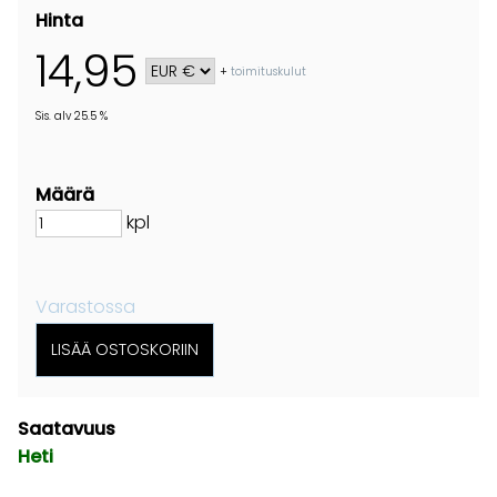
Hinta
14,95
+
toimituskulut
Sis. alv 25.5 %
Määrä
kpl
Varastossa
Saatavuus
Heti