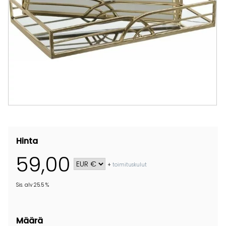
Hinta
59,00
+
toimituskulut
Sis. alv 25.5 %
Määrä