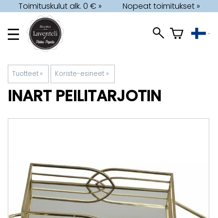
Toimituskulut alk. 0 € »
Nopeat toimitukset »
Tuotteet
‪»
Koriste-esineet
‪»
INART
PEILITARJOTIN