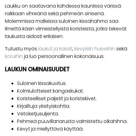
Laukku on saatavana kahdessa kauniissa värissä:
raikkaan vihreänä sekä pehmeän sinisenä.
Molemmissa malleissa suloinen kissahahmo saa
ilmettä käsin viimeistellyistä koristeista, jotka tekevät
laukusta aidosti erilaisen.
Tutustu myös
laukut ja kassit
,
kevyisiin huiveihin
sekä
koruihin
ja luo persoonallinen kokonaisuus.
LAUKUN OMINAISUUDET
Suloinen kissakuvitus.
Kolmiulotteiset kangaskukat.
Koristeelliset paljetit ja koristekivet.
Kirjailtuja yksityiskohtia.
Vetoketjusuljenta.
Pehmeä puuvillanarusta valmistettu olkahihna.
Kevyt ja miellyttävä käyttää.