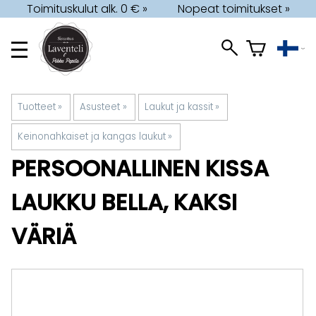
Toimituskulut alk. 0 € »
Nopeat toimitukset »
Tuotteet
‪»
Asusteet
‪»
Laukut ja kassit
‪»
Keinonahkaiset ja kangas laukut
‪»
PERSOONALLINEN KISSA
LAUKKU BELLA, KAKSI
VÄRIÄ