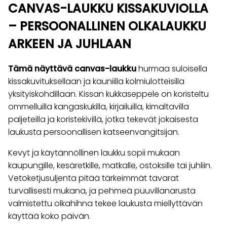
CANVAS-LAUKKU KISSAKUVIOLLA
– PERSOONALLINEN OLKALAUKKU
ARKEEN JA JUHLAAN
Tämä näyttävä canvas-laukku
hurmaa suloisella
kissakuvituksellaan ja kauniilla kolmiulotteisilla
yksityiskohdillaan. Kissan kukkaseppele on koristeltu
ommelluilla kangaskukilla, kirjailuilla, kimaltavilla
paljeteilla ja koristekivillä, jotka tekevät jokaisesta
laukusta persoonallisen katseenvangitsijan.
Kevyt ja käytännöllinen laukku sopii mukaan
kaupungille, kesäretkille, matkalle, ostoksille tai juhliin.
Vetoketjusuljenta pitää tärkeimmät tavarat
turvallisesti mukana, ja pehmeä puuvillanarusta
valmistettu olkahihna tekee laukusta miellyttävän
käyttää koko päivän.