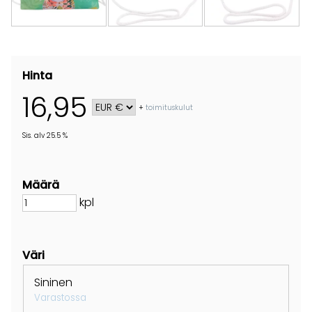
Hinta
16,95
+
toimituskulut
Sis. alv 25.5 %
Määrä
kpl
Väri
Sininen
Varastossa