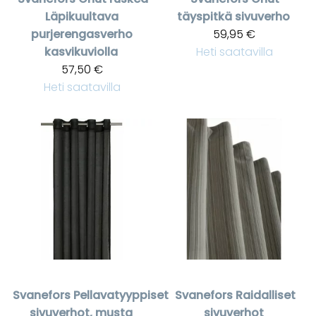
Läpikuultava
täyspitkä sivuverho
purjerengasverho
59,95 €
kasvikuviolla
Heti saatavilla
57,50 €
Heti saatavilla
Svanefors
Pellavatyyppiset
Svanefors
Raidalliset
sivuverhot, musta
sivuverhot