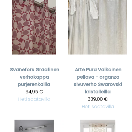
Svanefors
Graafinen
Arte Pura
Valkoinen
verhokappa
pellava - organza
purjerenkailla
sivuverho Swarovski
34,95 €
kristalleilla
Heti saatavilla
339,00 €
Heti saatavilla