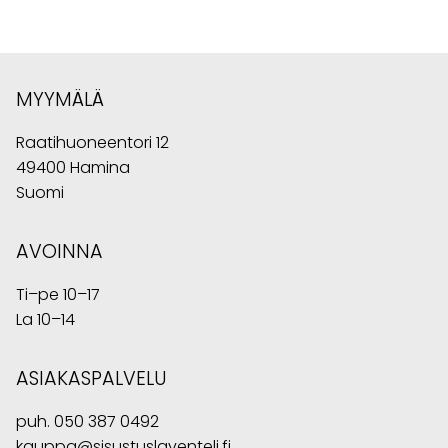
MYYMÄLÄ
Raatihuoneentori 12
49400 Hamina
Suomi
AVOINNA
Ti–pe 10–17
La 10–14
ASIAKASPALVELU
puh.
050 387 0492
kauppa@sisustuslaventeli.fi