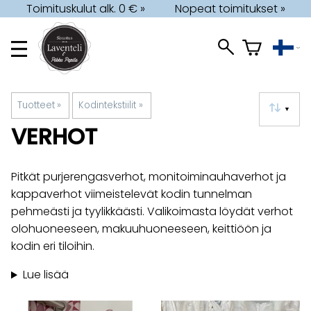
Toimituskulut alk. 0 € »
Nopeat toimitukset »
Tuotteet
‪»
Kodintekstiilit
‪»
▼
VERHOT
Pitkät purjerengasverhot, monitoiminauhaverhot ja
kappaverhot viimeistelevät kodin tunnelman
pehmeästi ja tyylikkäästi. Valikoimasta löydät verhot
olohuoneeseen, makuuhuoneeseen, keittiöön ja
kodin eri tiloihin.
Lue lisää