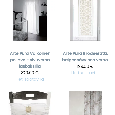
Arte Pura
Valkoinen
Arte Pura
Brodeerattu
pellava - sivuverho
beigensävyinen verho
laskoksilla
199,00 €
379,00 €
Heti saatavilla
Heti saatavilla