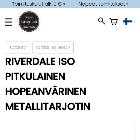
Toimituskulut alk. 0 € »
Nopeat toimitukset »
Tuotteet
‪»
Koriste-esineet
‪»
RIVERDALE
ISO
PITKULAINEN
HOPEANVÄRINEN
METALLITARJOTIN