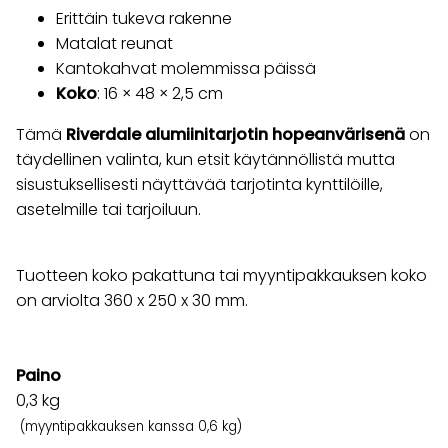
Erittäin tukeva rakenne
Matalat reunat
Kantokahvat molemmissa päissä
Koko
: 16 × 48 × 2,5 cm
Tämä
Riverdale alumiinitarjotin hopeanvärisenä
on
täydellinen valinta, kun etsit käytännöllistä mutta
sisustuksellisesti näyttävää tarjotinta kynttilöille,
asetelmille tai tarjoiluun.
Tuotteen koko pakattuna tai myyntipakkauksen koko
on arviolta 360 x 250 x 30 mm.
Paino
0,3
kg
(myyntipakkauksen kanssa 0,6 kg)