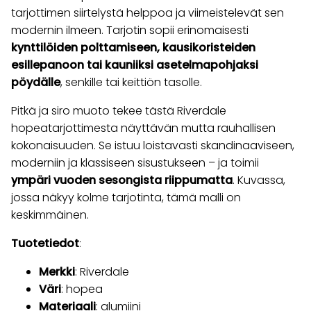
tarjottimen siirtelystä helppoa ja viimeistelevät sen
modernin ilmeen. Tarjotin sopii erinomaisesti
kynttilöiden polttamiseen, kausikoristeiden
esillepanoon tai kauniiksi asetelmapohjaksi
pöydälle
, senkille tai keittiön tasolle.
Pitkä ja siro muoto tekee tästä Riverdale
hopeatarjottimesta näyttävän mutta rauhallisen
kokonaisuuden. Se istuu loistavasti skandinaaviseen,
moderniin ja klassiseen sisustukseen – ja toimii
ympäri vuoden sesongista riippumatta
. Kuvassa,
jossa näkyy kolme tarjotinta, tämä malli on
keskimmäinen.
Tuotetiedot
:
Merkki
: Riverdale
Väri
: hopea
Materiaali
: alumiini