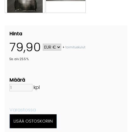
Hinta
79,90
+
toimituskulut
Sis. alv 25.5 %
Määrä
kpl
Varastossa