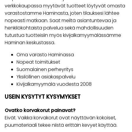
verkkokaupassa myytävät tuotteet löytyvät omasta
varastostamme Haminasta, joten tilauksesi lähtee
nopeasti matkaan. Saat meiltä asiantuntevaa ja
henkilökohtaista palvelua sekä mahdollisuuden
tutustua tuotteisiin myös kivijalkamyymälässämme
Haminan keskustassa.
Oma varasto Haminassa
Nopeat toimitukset
Suomalainen perheyritys
Yksilöllinen asiakaspalvelu
Kivijalkamyymälä vuodesta 2008
USEIN KYSYTYT KYSYMYKSET
Ovatko korvakorut painavat?
Eivät. Vaikka korvakorut ovat näyttävän kokoiset,
puumateriaali tekee niistä erittäin kevyet käyttää.