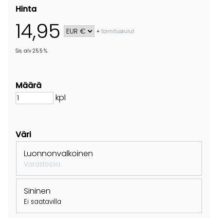
Hinta
14,95
+
toimituskulut
Sis. alv 25.5 %
Määrä
kpl
Väri
Luonnonvalkoinen
Varastossa
Sininen
Ei saatavilla