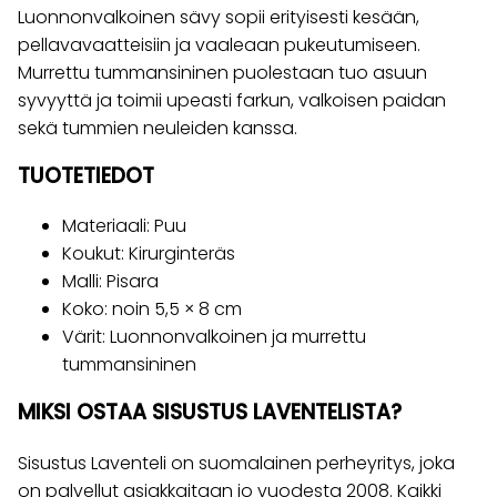
Luonnonvalkoinen sävy sopii erityisesti kesään,
pellavavaatteisiin ja vaaleaan pukeutumiseen.
Murrettu tummansininen puolestaan tuo asuun
syvyyttä ja toimii upeasti farkun, valkoisen paidan
sekä tummien neuleiden kanssa.
TUOTETIEDOT
Materiaali: Puu
Koukut: Kirurginteräs
Malli: Pisara
Koko: noin 5,5 × 8 cm
Värit: Luonnonvalkoinen ja murrettu
tummansininen
MIKSI OSTAA SISUSTUS LAVENTELISTA?
Sisustus Laventeli on suomalainen perheyritys, joka
on palvellut asiakkaitaan jo vuodesta 2008. Kaikki