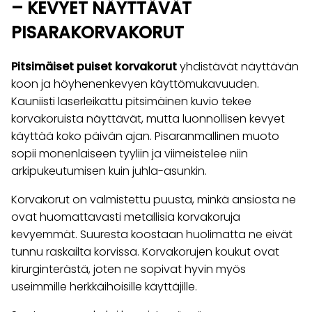
– KEVYET NÄYTTÄVÄT
PISARAKORVAKORUT
Pitsimäiset puiset korvakorut
yhdistävät näyttävän
koon ja höyhenenkevyen käyttömukavuuden.
Kauniisti laserleikattu pitsimäinen kuvio tekee
korvakoruista näyttävät, mutta luonnollisen kevyet
käyttää koko päivän ajan. Pisaranmallinen muoto
sopii monenlaiseen tyyliin ja viimeistelee niin
arkipukeutumisen kuin juhla-asunkin.
Korvakorut on valmistettu puusta, minkä ansiosta ne
ovat huomattavasti metallisia korvakoruja
kevyemmät. Suuresta koostaan huolimatta ne eivät
tunnu raskailta korvissa. Korvakorujen koukut ovat
kirurginterästä, joten ne sopivat hyvin myös
useimmille herkkäihoisille käyttäjille.