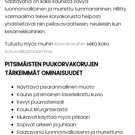
Saatavana on kaksi kaunista sävyä:
luonnonvalkoinen ja murrettu tummansininen. Hillitty
värimaailma tekee korvakoruista helposti
yhdisteltävät niin pellavavaatteisiin, neuleisiin kuin
kesämekkoihinkin.
Tutustu myös muihin
korvakoruihin
sekä koko
koruvalikoimaamme
.
PITSIMÄISTEN PUUKORVAKORUJEN
TÄRKEIMMÄT OMINAISUUDET
Näyttävä pisaranmallinen muoto
Kaunis pitsimäinen laserleikattu kuvio
Kevyt puumateriaali
Koukut kirurginterästä
Mukavat käyttää myös pitkään
Sopivat arkeen ja juhlaan
Saatavana luonnonvalkoisena ja murrettuna