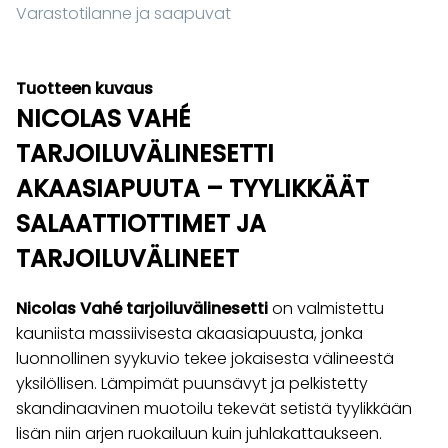
Varastotilanne ja saapuvat
Tuotteen kuvaus
NICOLAS VAHÉ
TARJOILUVÄLINESETTI
AKAASIAPUUTA – TYYLIKKÄÄT
SALAATTIOTTIMET JA
TARJOILUVÄLINEET
Nicolas Vahé tarjoiluvälinesetti
on valmistettu
kauniista massiivisesta akaasiapuusta, jonka
luonnollinen syykuvio tekee jokaisesta välineestä
yksilöllisen. Lämpimät puunsävyt ja pelkistetty
skandinaavinen muotoilu tekevät setistä tyylikkään
lisän niin arjen ruokailuun kuin juhlakattaukseen.