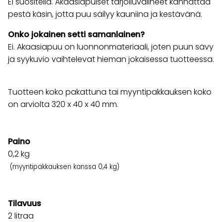
Ei suositella. Akaasiapuiset tarjoiluvälineet kannattaa
pestä käsin, jotta puu säilyy kauniina ja kestävänä.
Onko jokainen setti samanlainen?
Ei. Akaasiapuu on luonnonmateriaali, joten puun sävy
ja syykuvio vaihtelevat hieman jokaisessa tuotteessa.
Tuotteen koko pakattuna tai myyntipakkauksen koko
on arviolta 320 x 40 x 40 mm.
Paino
0,2
kg
(myyntipakkauksen kanssa 0,4 kg)
Tilavuus
2 litraa