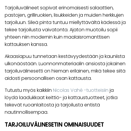
Tarjoiluvälineet sopivat erinomaisesti salaattien,
pastojen, grilliruokien, lisukkeiden ja muiden herkkujen
tarjoiluun. Sileä pinta tuntuu miellyttävältä kädessä ja
tekee tarjoilusta vaivatonta. Ajaton muotoilu sopii
yhteen niin modernin kuin maalaisromanttisen
kattauksen kanssa.
Akaasiapuu tunnetaan kestävyydestään ja kauniista
ulkonäöstään. Luonnonmateriaalin ansiosta jokainen
tarjoiluvälinesetti on hieman erilainen, mikä tekee siitä
aidosti persoonallisen osan kattausta.
Tutustu myös kaikkiin
Nicolas Vahé -tuotteisiin
ja
löydä laadukkaat keittiö- ja kattaustuotteet, jotka
tekevät ruoanlaitosta ja tarjoilusta entistä
nautinnollisempaa.
TARJOILUVÄLINESETIN OMINAISUUDET