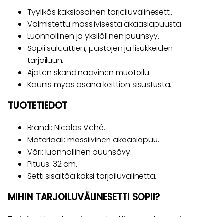
Tyylikäs kaksiosainen tarjoiluvälinesetti.
Valmistettu massiivisesta akaasiapuusta.
Luonnollinen ja yksilöllinen puunsyy.
Sopii salaattien, pastojen ja lisukkeiden
tarjoiluun.
Ajaton skandinaavinen muotoilu.
Kaunis myös osana keittiön sisustusta.
TUOTETIEDOT
Brändi: Nicolas Vahé.
Materiaali: massiivinen akaasiapuu.
Väri: luonnollinen puunsävy.
Pituus: 32 cm.
Setti sisältää kaksi tarjoiluvälinettä.
MIHIN TARJOILUVÄLINESETTI SOPII?