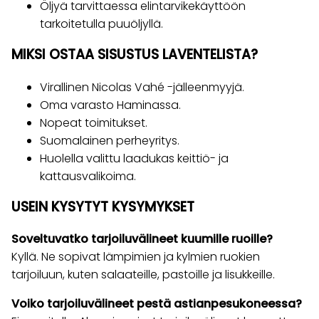
Öljyä tarvittaessa elintarvikekäyttöön
tarkoitetulla puuöljyllä.
MIKSI OSTAA SISUSTUS LAVENTELISTA?
Virallinen Nicolas Vahé -jälleenmyyjä.
Oma varasto Haminassa.
Nopeat toimitukset.
Suomalainen perheyritys.
Huolella valittu laadukas keittiö- ja
kattausvalikoima.
USEIN KYSYTYT KYSYMYKSET
Soveltuvatko tarjoiluvälineet kuumille ruoille?
Kyllä. Ne sopivat lämpimien ja kylmien ruokien
tarjoiluun, kuten salaateille, pastoille ja lisukkeille.
Voiko tarjoiluvälineet pestä astianpesukoneessa?