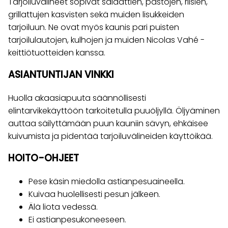
Tarjoiluvälineet sopivat salaattien, pastojen, riisien,
grillattujen kasvisten sekä muiden lisukkeiden
tarjoiluun. Ne ovat myös kaunis pari puisten
tarjoilulautojen, kulhojen ja muiden Nicolas Vahé -
keittiötuotteiden kanssa.
ASIANTUNTIJAN VINKKI
Huolla akaasiapuuta säännöllisesti
elintarvikekäyttöön tarkoitetulla puuöljyllä. Öljyäminen
auttaa säilyttämään puun kauniin sävyn, ehkäisee
kuivumista ja pidentää tarjoiluvälineiden käyttöikää.
HOITO-OHJEET
Pese käsin miedolla astianpesuaineella.
Kuivaa huolellisesti pesun jälkeen.
Älä liota vedessä.
Ei astianpesukoneeseen.