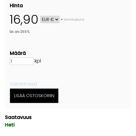
Hinta
16,90
+
toimituskulut
Sis. alv 25.5 %
Määrä
kpl
Varastossa
Saatavuus
Heti