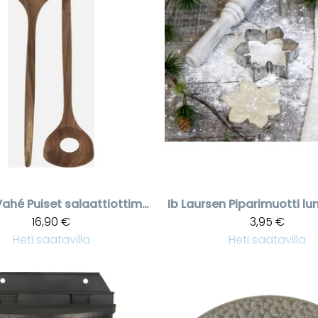
Vahé
Puiset salaattiottimet
Ib Laursen
Piparimuotti lu
16,90 €
3,95 €
Heti saatavilla
Heti saatavilla