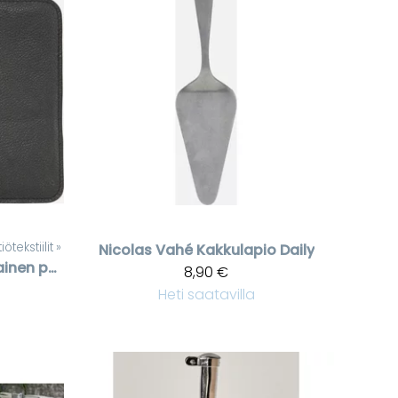
ötekstiilit
‪»
Nicolas Vahé
Kakkulapio Daily
Musta nahkainen patalappu
8,90 €
Heti saatavilla