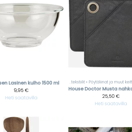
Tuotteet
‪»
Kodintekstiilit
‪»
Pöytäliinat ja muut keitti
rsen
Lasinen kulho 1500 ml
House Doctor
9,95 €
25,50 €
Heti saatavilla
Heti saatavilla