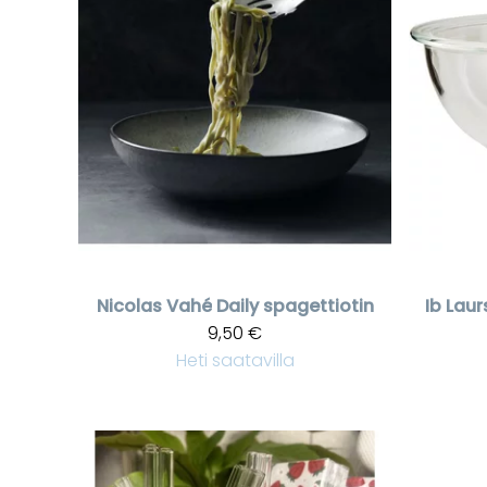
Nicolas Vahé
Daily spagettiotin
Ib Lau
9,50 €
Heti saatavilla