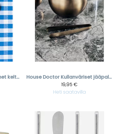
Salaattiottimet keltaisella päällä
House Doctor
Kullanväriset jääpalaottimet
19,95 €
Heti saatavilla