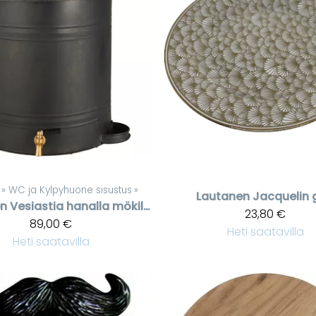
‪»
WC ja Kylpyhuone sisustus
‪»
Lautanen Jacquelin 
en
Vesiastia hanalla mökille – metallinen käsienpesuastia seinäkiinnityksellä
23,80 €
89,00 €
Heti saatavilla
Heti saatavilla