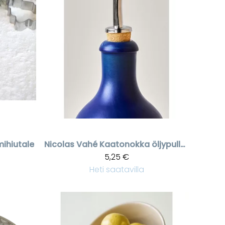
mihiutale
Nicolas Vahé
Kaatonokka öljypulloon
5,25 €
Heti saatavilla