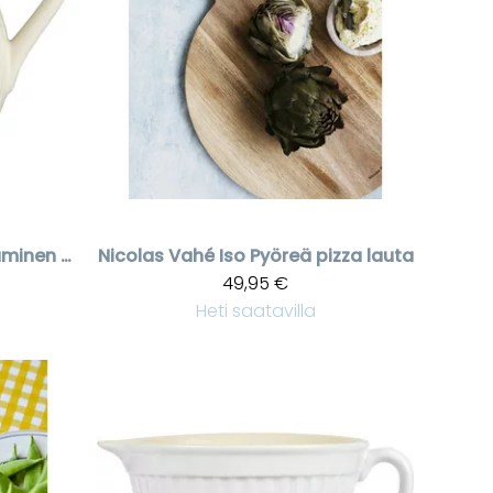
Valkoinen keraaminen kannu
Nicolas Vahé
Iso Pyöreä pizza lauta
49,95 €
Heti saatavilla