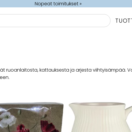
Nopeat toimitukset »
TUOT
evät ruoanlaitosta, kattauksesta ja arjesta viihtyisämpää. V
seen.