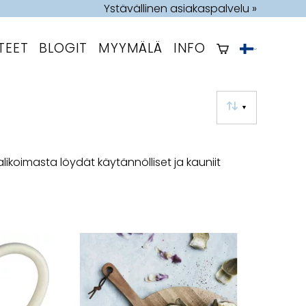
Ystävällinen asiakaspalvelu »
TEET
BLOGIT
MYYMÄLÄ
INFO
▼
alikoimasta löydät käytännölliset ja kauniit