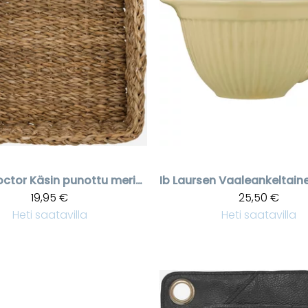
octor
Käsin punottu meriheinäkori
Ib Laursen
19,95 €
25,50 €
Heti saatavilla
Heti saatavilla