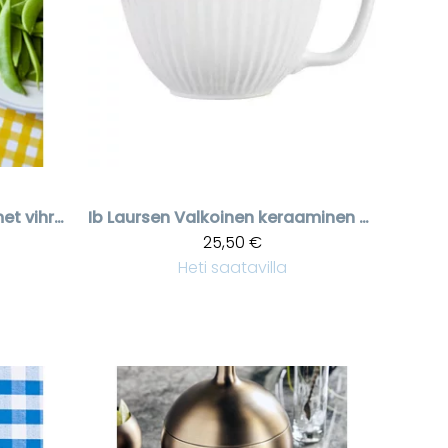
Salaattiottimet vihreällä päällä
Ib Laursen
Valkoinen keraaminen vatkauskulho
25,50 €
Heti saatavilla