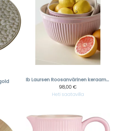
Ib Laursen
Roosanvärinen keraaminen kulho, kolmen setti
gold
98,00 €
Heti saatavilla