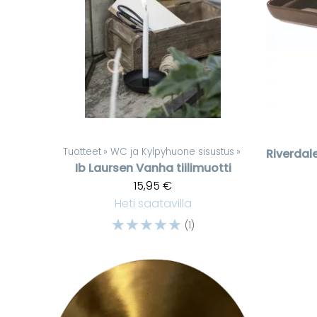
Tuotteet
‪»
WC ja Kylpyhuone sisustus
‪»
Riverdal
Ib Laursen
Vanha tiilimuotti
15,95 €
Heti saatavilla
☆
☆
☆
☆
☆
(1)