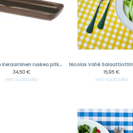
e
Keraaminen ruskea pitkänmallinen Granada tarjoiluastia
Nicolas Vahé
34,50 €
15,95 €
Heti saatavilla
Heti saatavilla