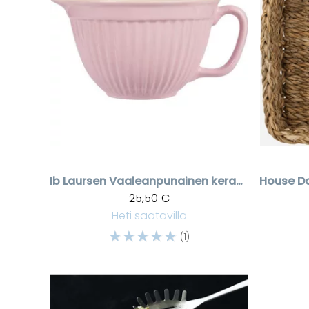
Ib Laursen
Vaaleanpunainen keraaminen vatkauskulho
House D
25,50 €
Heti saatavilla
☆
☆
☆
☆
☆
(1)