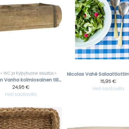
‪»
WC ja Kylpyhuone sisustus
‪»
Nicolas Vahé
en
Vanha kolmiosainen tiilimuotti
15,95 €
24,95 €
Heti saatavilla
Heti saatavilla