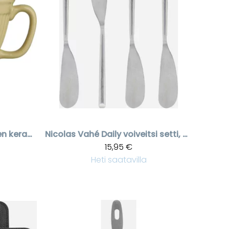
Vaaleankeltainen keraaminen vatkauskulho
Nicolas Vahé
Daily voiveitsi setti, 4 kpl
15,95 €
Heti saatavilla