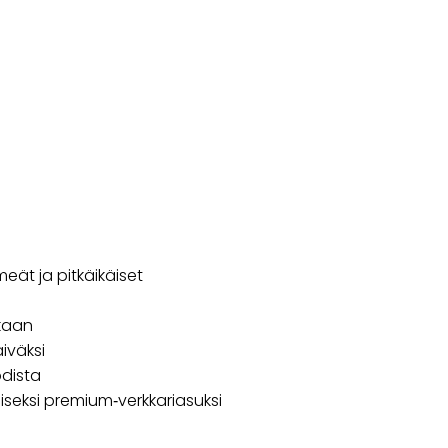
eät ja pitkäikäiset
ikaan
iväksi
dista
liseksi premium‑verkkariasuksi