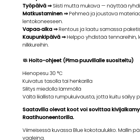
Työpäivä ⇒
Siisti mutta mukava — näyttää ryhdi
Matkustaminen ⇒
Pehmeä ja joustava materiaal
lentokoneeseen.
Vapaa‑aika ⇒
Rentous ja laatu samassa paketi
Kaupunkipäivä ⇒
Helppo yhdistää tennareihin, l
nilkkureihin.
🧼 Hoito-ohjeet (Pima‑puuvillalle suositeltu)
Hienopesu 30 °C
Kuivatus tasolla tai henkarilla
Silitys miedolla lämmöllä
Vältä liiallista rumpukuivausta, jotta kuitu säily
Saatavilla olevat koot voi sovittaa kivijal
Raatihuoneentorilla.
Viimeisessä kuvassa Blue kokotaulukko. Mallin p
vaaleina.