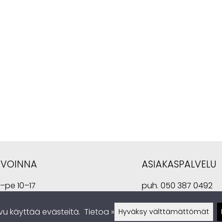
AVOINNA
ASIAKASPALVELU
i–pe 10–17
puh.
050 387 0492
a 10–14
kauppa@sisustuslaven
vu käyttää evästeitä.
Tietoa »
Hyväksy välttämättömät