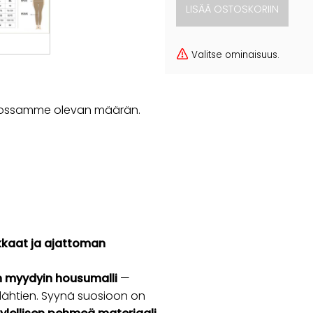
Valitse ominaisuus.
rastossamme olevan määrän.
ukkaat ja ajattoman
en myydyin housumalli
—
ähtien. Syynä suosioon on