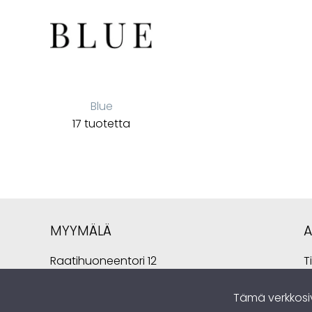
Blue
17 tuotetta
MYYMÄLÄ
Raatihuoneentori 12
T
49400 Hamina
L
Suomi
Tämä verkkosi