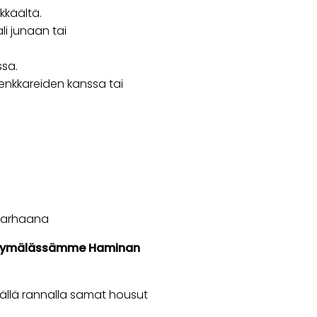
kkäältä.
i junaan tai
ssa.
enkkareiden kanssa tai
y parhaana
kamyymälässämme Haminan
äällä rannalla samat housut