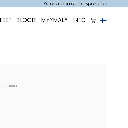
Ystävällinen asiakaspalvelu »
TEET
BLOGIT
MYYMÄLÄ
INFO
toimituskulut