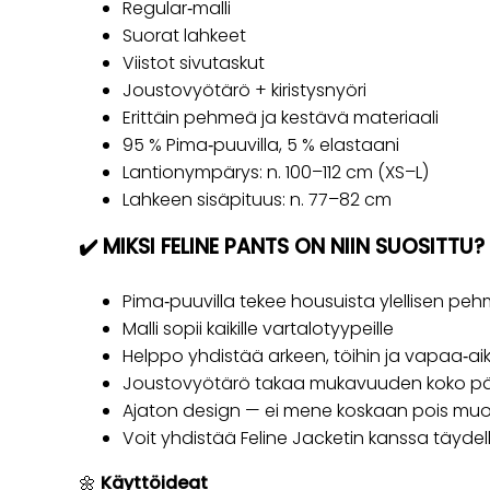
Regular‑malli
Suorat lahkeet
Viistot sivutaskut
Joustovyötärö + kiristysnyöri
Erittäin pehmeä ja kestävä materiaali
95 % Pima‑puuvilla, 5 % elastaani
Lantionympärys: n. 100–112 cm (XS–L)
Lahkeen sisäpituus: n. 77–82 cm
✔️ MIKSI FELINE PANTS ON NIIN SUOSITTU?
Pima‑puuvilla tekee housuista ylellisen pehm
Malli sopii kaikille vartalotyypeille
Helppo yhdistää arkeen, töihin ja vapaa‑a
Joustovyötärö takaa mukavuuden koko pä
Ajaton design — ei mene koskaan pois muo
Voit yhdistää Feline Jacketin kanssa täydel
🌼
Käyttöideat