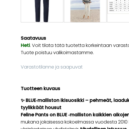
Saatavuus
Heti
. Voit tilata tätä tuotetta korkeintaan va
Tuote poistuu valikoimastamme.
Varastotilanne ja saapuvat
Tuotteen kuvaus
✨ BLUE‑malliston ikisuosikki – pehmeät, laad
tyylikkäät housut
Feline Pants on BLUE ‑malliston kaikkien aikoj
mukana jokaisessa kokoelmassa vuodesta 2010 l