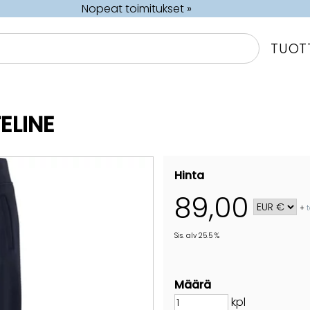
Nopeat toimitukset »
TUOT
ELINE
Hinta
89,00
+
Sis. alv 25.5 %
Määrä
kpl