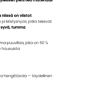
 ylellisen pehmeä materiaali
 niissä on viistot
a kiristysnyöri, jotka tekevät
n syvä, tumma
Pima‑puuvillaa, joka on 50 %
e housuista:
ja hengittävää — täydellinen