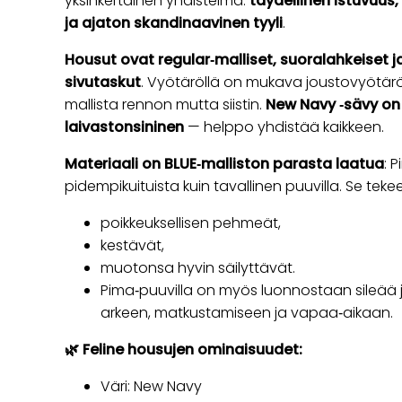
yksinkertainen yhdistelmä:
täydellinen istuvuus,
ja ajaton skandinaavinen tyyli
.
Housut ovat regular‑malliset, suoralahkeiset ja
sivutaskut
. Vyötäröllä on mukava joustovyötärö j
mallista rennon mutta siistin.
New Navy ‑sävy o
laivastonsininen
— helppo yhdistää kaikkeen.
Materiaali on BLUE‑malliston parasta laatua
: 
pidempikuituista kuin tavallinen puuvilla. Se teke
poikkeuksellisen pehmeät,
kestävät,
muotonsa hyvin säilyttävät.
Pima‑puuvilla on myös luonnostaan sileää 
arkeen, matkustamiseen ja vapaa‑aikaan.
🌿 Feline housujen ominaisuudet:
Väri: New Navy