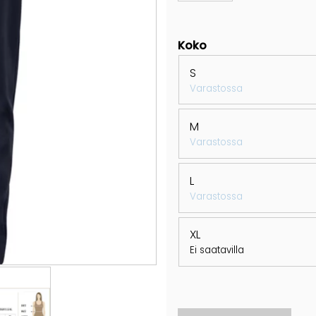
Koko
S
Varastossa
M
Varastossa
L
Varastossa
XL
Ei saatavilla