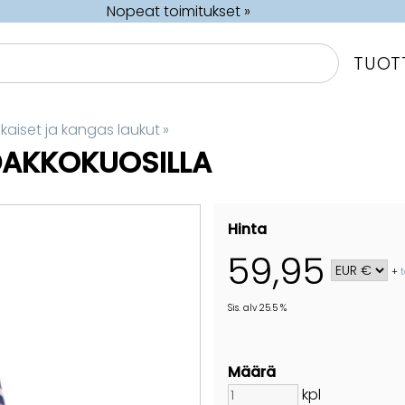
Nopeat toimitukset »
TUOT
aiset ja kangas laukut
‪»
IDAKKOKUOSILLA
Hinta
59,95
+
Sis. alv 25.5 %
Määrä
kpl