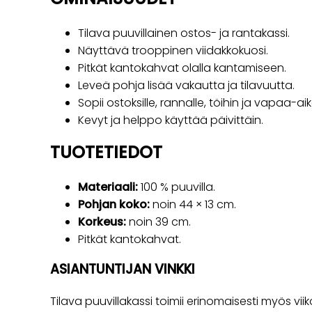
Tilava puuvillainen ostos- ja rantakassi.
Näyttävä trooppinen viidakkokuosi.
Pitkät kantokahvat olalla kantamiseen.
Leveä pohja lisää vakautta ja tilavuutta.
Sopii ostoksille, rannalle, töihin ja vapaa-ai
Kevyt ja helppo käyttää päivittäin.
TUOTETIEDOT
Materiaali:
100 % puuvilla.
Pohjan koko:
noin 44 × 13 cm.
Korkeus:
noin 39 cm.
Pitkät kantokahvat.
ASIANTUNTIJAN VINKKI
Tilava puuvillakassi toimii erinomaisesti myös vi