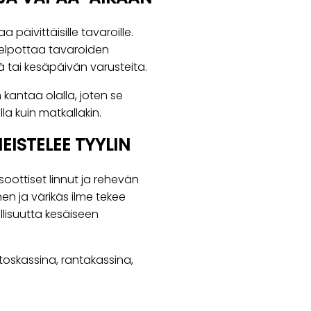
a päivittäisille tavaroille.
helpottaa tavaroiden
ä tai kesäpäivän varusteita.
 kantaa olalla, joten se
la kuin matkallakin.
ISTELEE TYYLIN
soottiset linnut ja rehevän
nen ja värikäs ilme tekee
lisuutta kesäiseen
stoskassina, rantakassina,