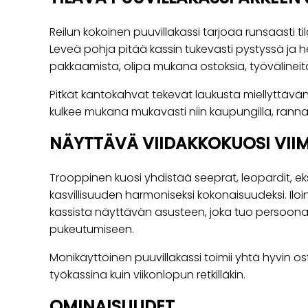
Reilun kokoinen puuvillakassi tarjoaa runsaasti tila
Leveä pohja pitää kassin tukevasti pystyssä ja 
pakkaamista, olipa mukana ostoksia, työvälineit
Pitkät kantokahvat tekevät laukusta miellyttävän
kulkee mukana mukavasti niin kaupungilla, rannal
NÄYTTÄVÄ VIIDAKKOKUOSI VIIME
Trooppinen kuosi yhdistää seeprat, leopardit, ek
kasvillisuuden harmoniseksi kokonaisuudeksi. Iloi
kassista näyttävän asusteen, joka tuo persoonal
pukeutumiseen.
Monikäyttöinen puuvillakassi toimii yhtä hyvin o
työkassina kuin viikonlopun retkilläkin.
OMINAISUUDET