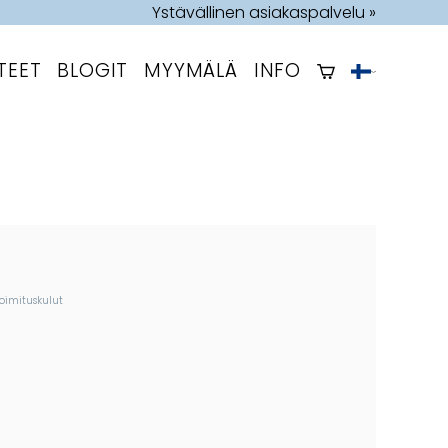
Ystävällinen asiakaspalvelu »
TEET
BLOGIT
MYYMÄLÄ
INFO
toimituskulut