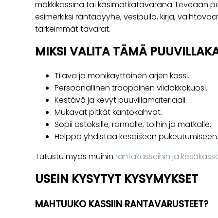
mökkikassina tai käsimatkatavarana. Leveään p
esimerkiksi rantapyyhe, vesipullo, kirja, vaihtov
tärkeimmät tavarat.
MIKSI VALITA TÄMÄ PUUVILLAKA
Tilava ja monikäyttöinen arjen kassi.
Persoonallinen trooppinen viidakkokuosi.
Kestävä ja kevyt puuvillamateriaali.
Mukavat pitkät kantokahvat.
Sopii ostoksille, rannalle, töihin ja matkalle.
Helppo yhdistää kesäiseen pukeutumiseen
Tutustu myös muihin
rantakasseihin ja kesäkasse
USEIN KYSYTYT KYSYMYKSET
MAHTUUKO KASSIIN RANTAVARUSTEET?