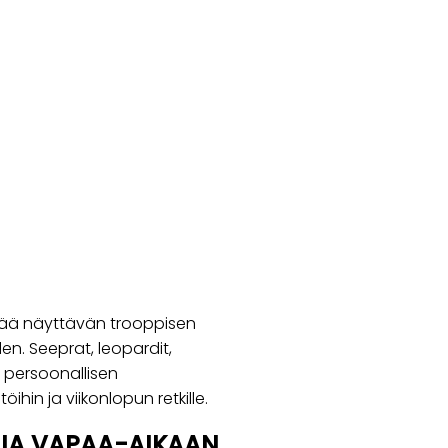
ää näyttävän trooppisen
en. Seeprat, leopardit,
a persoonallisen
öihin ja viikonlopun retkille.
 JA VAPAA-AIKAAN