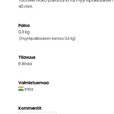
Tuotteen koko pakattuna tai myyntipakkauksen k
40 mm.
Paino
0,3
kg
(myyntipakkauksen kanssa 0,4 kg)
Tilavuus
6 litraa
Valmistusmaa
Intia
Kommentit