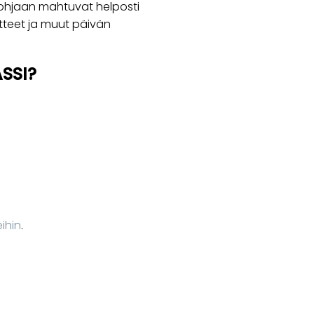
ohjaan mahtuvat helposti
aatteet ja muut päivän
SSI?
.
ihin
.