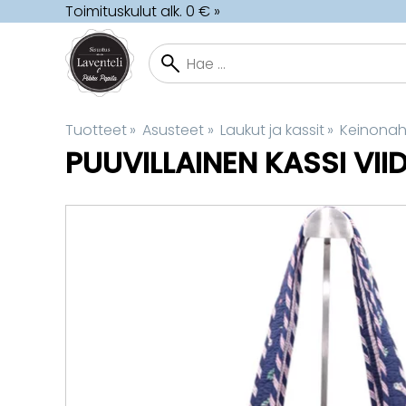
Toimituskulut alk. 0 € »
Tuotteet
‪»
Asusteet
‪»
Laukut ja kassit
‪»
Keinonahk
PUUVILLAINEN KASSI VI