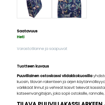
Saatavuus
Heti
Varastotilanne ja saapuvat
Tuotteen kuvaus
Puuvillainen ostoskassi viidakkokuosilla
yhdist
kuosin, tilavan rakenteen ja arjen käytännöllisyyd
värikkäät linnut ja vehreät kasvit tekevät kassist
katseenvangitsijan, joka sopii ostoksille, rannalle, t
TILAVA PUUVILLAKASSI ARKEEN