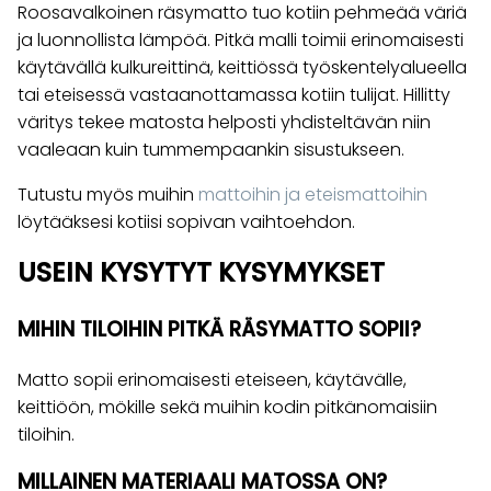
Roosavalkoinen räsymatto tuo kotiin pehmeää väriä
ja luonnollista lämpöä. Pitkä malli toimii erinomaisesti
käytävällä kulkureittinä, keittiössä työskentelyalueella
tai eteisessä vastaanottamassa kotiin tulijat. Hillitty
väritys tekee matosta helposti yhdisteltävän niin
vaaleaan kuin tummempaankin sisustukseen.
Tutustu myös muihin
mattoihin ja eteismattoihin
löytääksesi kotiisi sopivan vaihtoehdon.
USEIN KYSYTYT KYSYMYKSET
MIHIN TILOIHIN PITKÄ RÄSYMATTO SOPII?
Matto sopii erinomaisesti eteiseen, käytävälle,
keittiöön, mökille sekä muihin kodin pitkänomaisiin
tiloihin.
MILLAINEN MATERIAALI MATOSSA ON?