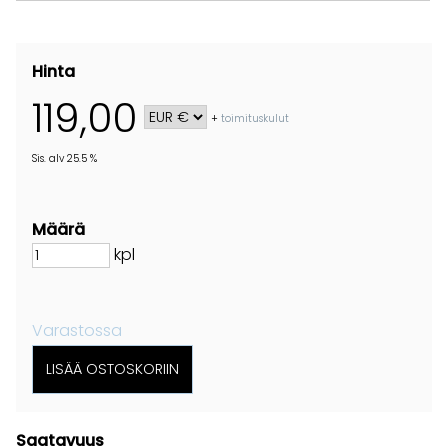
Hinta
119,00
+
toimituskulut
Sis. alv 25.5 %
Määrä
kpl
Varastossa
Saatavuus