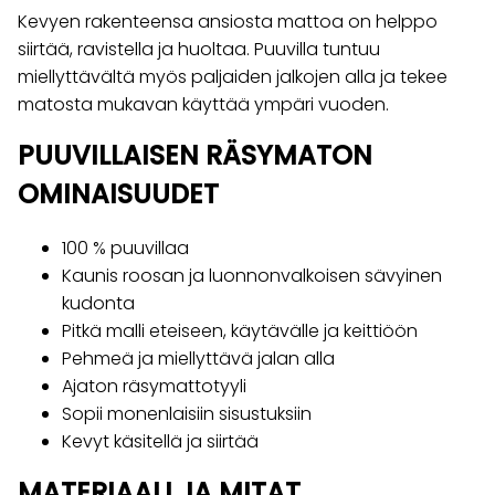
Kevyen rakenteensa ansiosta mattoa on helppo
siirtää, ravistella ja huoltaa. Puuvilla tuntuu
miellyttävältä myös paljaiden jalkojen alla ja tekee
matosta mukavan käyttää ympäri vuoden.
PUUVILLAISEN RÄSYMATON
OMINAISUUDET
100 % puuvillaa
Kaunis roosan ja luonnonvalkoisen sävyinen
kudonta
Pitkä malli eteiseen, käytävälle ja keittiöön
Pehmeä ja miellyttävä jalan alla
Ajaton räsymattotyyli
Sopii monenlaisiin sisustuksiin
Kevyt käsitellä ja siirtää
MATERIAALI JA MITAT