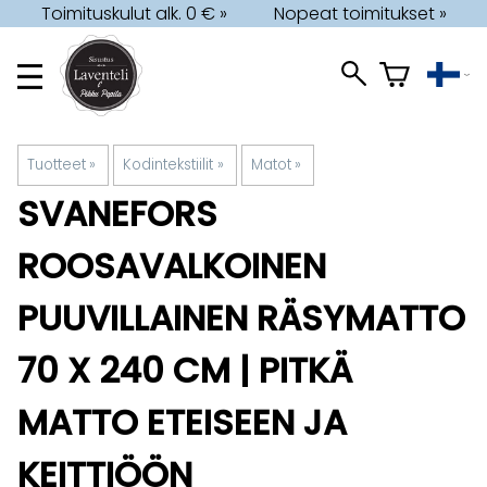
Toimituskulut alk. 0 € »
Nopeat toimitukset »
Tuotteet
‪»
Kodintekstiilit
‪»
Matot
‪»
SVANEFORS
ROOSAVALKOINEN
PUUVILLAINEN RÄSYMATTO
70 X 240 CM | PITKÄ
MATTO ETEISEEN JA
KEITTIÖÖN