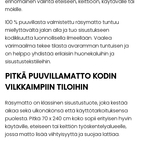
erinomainen valinta eteiseen, keittiöön, käytävälle tai
mökille.
100 % puuvillasta valmistettu räsymatto tuntuu
miellyttävältä jalan alla ja tuo sisustukseen
kodikkuutta luonnollisella ilmeellään. Vaalea
värimaailma tekee tilasta avaramman tuntuisen ja
on helppo yhdistää erilaisiin huonekaluihin ja
sisustustekstiileihin.
PITKÄ PUUVILLAMATTO KODIN
VILKKAIMPIIN TILOIHIN
Räsymatto on klassinen sisustustuote, joka kestää
aikaa sekä ulkonäkönsä että käyttötarkoituksensa
puolesta. Pitkä 70 x 240 cm koko sopii erityisen hyvin
käytäville, eteiseen tai keittiön työskentelyalueelle,
jossa matto lisää viihtyisyyttä ja suojaa lattiaa.