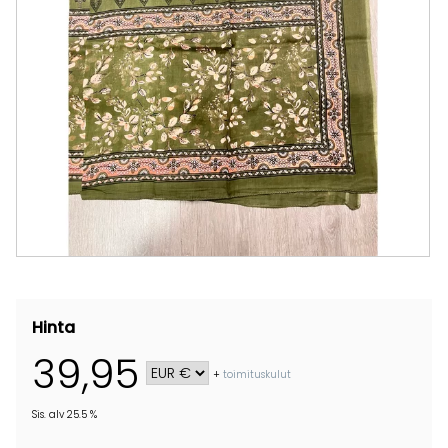
Hinta
39,95
+
toimituskulut
Sis. alv 25.5 %