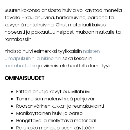
Suuren kokonsa ansiosta huivia voi käyttää monella
tavalla – kaulahuivina, hartiahuivina, pareona tai
kevyenä rantahuivina. Ohut materiaali kuivuu
nopeasti ja pakkautuu helposti mukaan matkalle tai
rantakassiin.
Yhdistä huivi esimerkiksi tyylikkäisiin
naisten
uimapukuihin ja bikineihin
sekä kesäisiin
rantahattuihin
ja viimeistele huoliteltu lomatyyli.
OMINAISUUDET
Erittäin ohut ja kevyt puuvillahuivi
Tumma sammalenvihreä pohjaväri
Roosanvärinen kukka- ja reunakuviointi
Monikäyttöinen huivi ja pareo
Hengittävä ja miellyttävä materiaali
Reilu koko monipuoliseen käyttöön