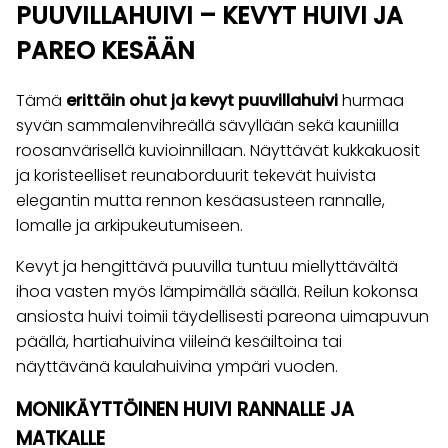
PUUVILLAHUIVI – KEVYT HUIVI JA
PAREO KESÄÄN
Tämä
erittäin ohut ja kevyt puuvillahuivi
hurmaa
syvän sammalenvihreällä sävyllään sekä kauniilla
roosanvärisellä kuvioinnillaan. Näyttävät kukkakuosit
ja koristeelliset reunaborduurit tekevät huivista
elegantin mutta rennon kesäasusteen rannalle,
lomalle ja arkipukeutumiseen.
Kevyt ja hengittävä puuvilla tuntuu miellyttävältä
ihoa vasten myös lämpimällä säällä. Reilun kokonsa
ansiosta huivi toimii täydellisesti pareona uimapuvun
päällä, hartiahuivina viileinä kesäiltoina tai
näyttävänä kaulahuivina ympäri vuoden.
MONIKÄYTTÖINEN HUIVI RANNALLE JA
MATKALLE