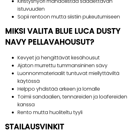
Kiristysnyöri mahdollistaa säädettävän
istuvuuden
Sopii rentoon mutta siistiin pukeutumiseen
MIKSI VALITA BLUE LUCA DUSTY
NAVY PELLAVAHOUSUT?
Kevyet ja hengittävät kesähousut
Ajaton murrettu tummansininen sävy
Luonnonmateriaalit tuntuvat miellyttäviltä
käytössä
Helppo yhdistää arkeen ja lomalle
Toimii sandaalien, tennareiden ja loafereiden
kanssa
Rento mutta huoliteltu tyyli
STAILAUSVINKIT