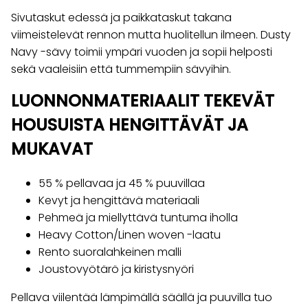
Sivutaskut edessä ja paikkataskut takana
viimeistelevät rennon mutta huolitellun ilmeen. Dusty
Navy -sävy toimii ympäri vuoden ja sopii helposti
sekä vaaleisiin että tummempiin sävyihin.
LUONNONMATERIAALIT TEKEVÄT
HOUSUISTA HENGITTÄVÄT JA
MUKAVAT
55 % pellavaa ja 45 % puuvillaa
Kevyt ja hengittävä materiaali
Pehmeä ja miellyttävä tuntuma iholla
Heavy Cotton/Linen woven -laatu
Rento suoralahkeinen malli
Joustovyötärö ja kiristysnyöri
Pellava viilentää lämpimällä säällä ja puuvilla tuo