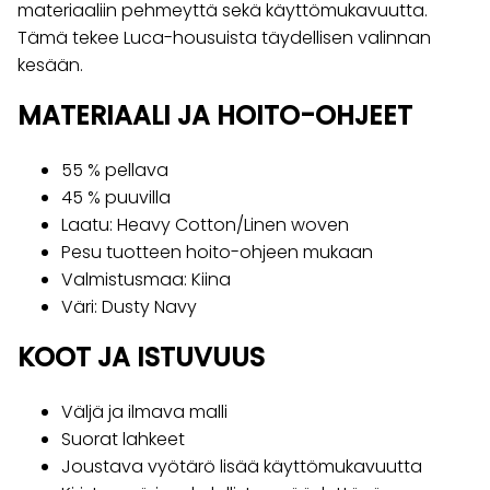
materiaaliin pehmeyttä sekä käyttömukavuutta.
Tämä tekee Luca-housuista täydellisen valinnan
kesään.
MATERIAALI JA HOITO-OHJEET
55 % pellava
45 % puuvilla
Laatu: Heavy Cotton/Linen woven
Pesu tuotteen hoito-ohjeen mukaan
Valmistusmaa: Kiina
Väri: Dusty Navy
KOOT JA ISTUVUUS
Väljä ja ilmava malli
Suorat lahkeet
Joustava vyötärö lisää käyttömukavuutta