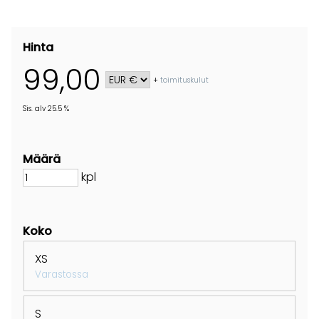
Hinta
99,00
+
toimituskulut
Sis. alv 25.5 %
Määrä
kpl
Koko
XS
Varastossa
S