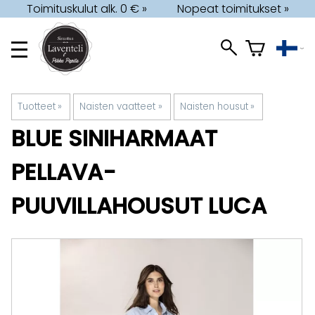
Toimituskulut alk. 0 € »
Nopeat toimitukset »
Tuotteet
‪»
Naisten vaatteet
‪»
Naisten housut
‪»
BLUE
SINIHARMAAT
PELLAVA-
PUUVILLAHOUSUT LUCA