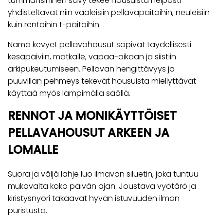
tummansininen sävy tekee housuista helposti
yhdisteltävät niin vaaleisiin pellavapaitoihin, neuleisiin
kuin rentoihin t-paitoihin.
Nämä kevyet pellavahousut sopivat täydellisesti
kesäpäiviin, matkalle, vapaa-aikaan ja siistiin
arkipukeutumiseen. Pellavan hengittävyys ja
puuvillan pehmeys tekevät housuista miellyttävät
käyttää myös lämpimällä säällä.
RENNOT JA MONIKÄYTTÖISET
PELLAVAHOUSUT ARKEEN JA
LOMALLE
Suora ja väljä lahje luo ilmavan siluetin, joka tuntuu
mukavalta koko päivän ajan. Joustava vyötärö ja
kiristysnyöri takaavat hyvän istuvuuden ilman
puristusta.