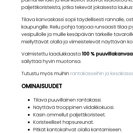
paljettikoristeista, jotka tekevät jokaisesta lauk
Tilava kanvaskassi sopii täydellisesti rannalle, osto
kaupungille. Reilu pohja tarjoaa runsaasti tilaa py
vesipullolle ja muille kesäpäivän tärkeille tavaro
miellyttävät olalla ja viimeistelevät näyttävän 
Valmistettu laadukkaasta
100 % puuvillakanvaa
säilyttää hyvin muotonsa.
Tutustu myös muihin
rantakasseihin ja kesäkasse
OMINAISUUDET
Tilava puuvillainen rantakassi.
Näyttävä trooppinen viidakkokuosi.
Käsin ommellut paljettikoristeet.
Koristeelliset hapsureunat.
Pitkät kantokahvat olalla kantamiseen.