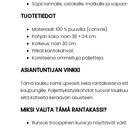
Sopii rannalle, ostoksille, matkalle ja vapaa
TUOTETIEDOT
Materiaali: 100 % puuvilla (canvas).
Pohjan koko: noin 36 × 24 cm.
Korkeus: noin 30 cm.
Pitkät kantokahvat.
Koristeena ommeltuja paljetteja.
ASIANTUNTIJAN VINKKI
Tämä laukku toimii upeasti sekä rantakassina e
kaupungille. Paljettiyksityiskohdat tuovat laukkuun
siitä katseita keräävän asusteen.
MIKSI VALITA TÄMÄ RANTAKASSI?
Runsas trooppinen kuosi ja näyttävät värit.