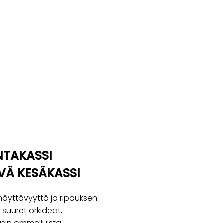
NTAKASSI
VÄ KESÄKASSI
 näyttävyyttä ja ripauksen
 suuret orkideat,
äsin ommelluista