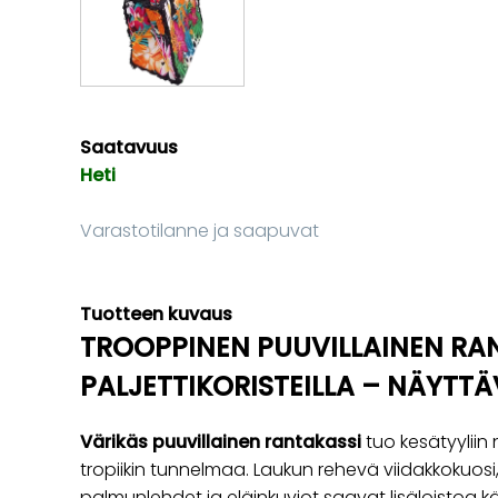
Saatavuus
Heti
Varastotilanne ja saapuvat
Tuotteen kuvaus
TROOPPINEN PUUVILLAINEN RA
PALJETTIKORISTEILLA – NÄYTTÄ
Värikäs puuvillainen rantakassi
tuo kesätyyliin
tropiikin tunnelmaa. Laukun rehevä viidakkokuosi,
palmunlehdet ja eläinkuviot saavat lisäloistoa k