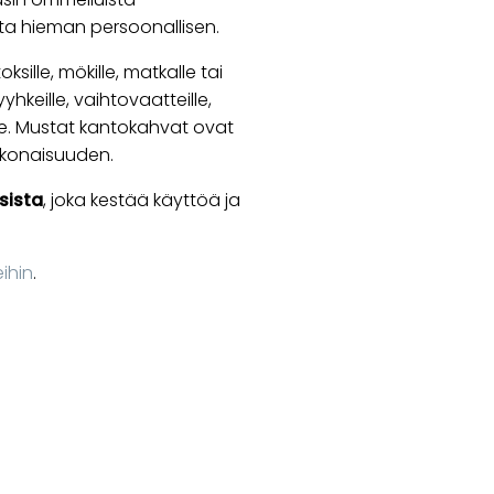
usta hieman persoonallisen.
ksille, mökille, matkalle tai
yhkeille, vaihtovaatteille,
ille. Mustat kantokahvat ovat
kokonaisuuden.
sista
, joka kestää käyttöä ja
ihin
.