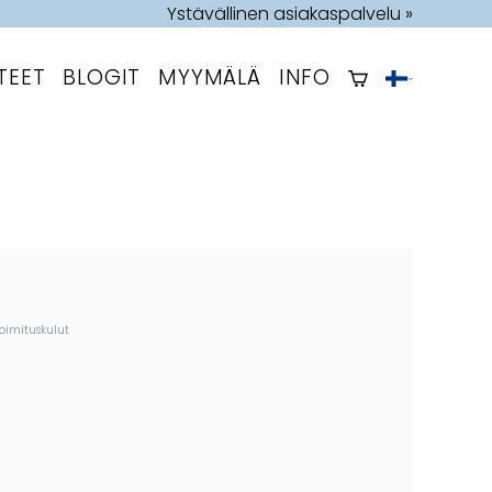
Ystävällinen asiakaspalvelu »
TEET
BLOGIT
MYYMÄLÄ
INFO
toimituskulut