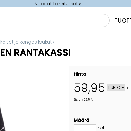
Nopeat toimitukset »
TUOT
aiset ja kangas laukut
‪»
NEN RANTAKASSI
Hinta
59,95
+
Sis. alv 25.5 %
Määrä
kpl