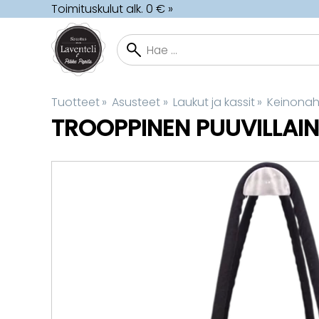
Toimituskulut alk. 0 € »
Tuotteet
‪»
Asusteet
‪»
Laukut ja kassit
‪»
Keinonahk
TROOPPINEN PUUVILLAI