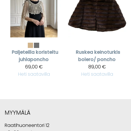
Paljeteilla koristeltu
Ruskea keinoturkis
juhlaponcho
bolero/ poncho
69,00 €
89,00 €
Heti saatavilla
Heti saatavilla
MYYMÄLÄ
Raatihuoneentori 12