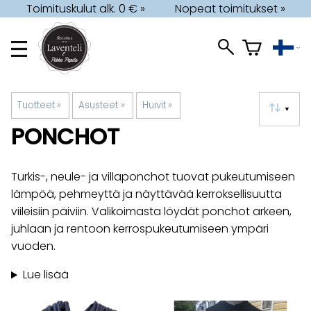
Toimituskulut alk. 0 € »
Nopeat toimitukset »
Tuotteet
‪»
Asusteet
‪»
Huivit
‪»
▼
PONCHOT
Turkis-, neule- ja villaponchot tuovat pukeutumiseen
lämpöä, pehmeyttä ja näyttävää kerroksellisuutta
viileisiin päiviin. Valikoimasta löydät ponchot arkeen,
juhlaan ja rentoon kerrospukeutumiseen ympäri
vuoden.
Lue lisää