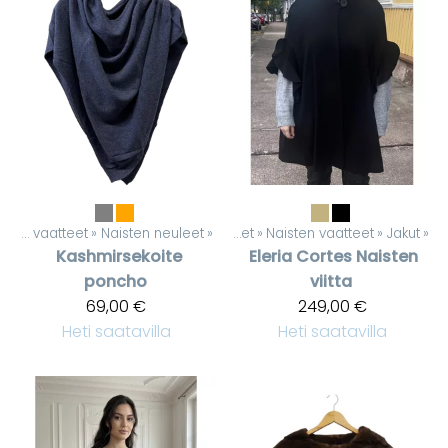
Naisten vaatteet
‪»
Naisten neuleet
‪»
Tuotteet
‪»
Naisten vaatteet
‪»
Jakut
‪»
Kashmirsekoite
Eleria Cortes
Naisten
poncho
viitta
69,00 €
249,00 €
Heti saatavilla
Heti saatavilla