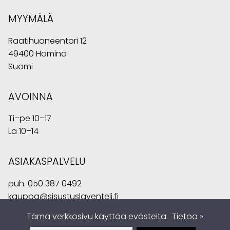
MYYMÄLÄ
Raatihuoneentori 12
49400 Hamina
Suomi
AVOINNA
Ti–pe 10–17
La 10–14
ASIAKASPALVELU
puh.
050 387 0492
kauppa@sisustuslaventeli.fi
Tämä verkkosivu käyttää evästeitä.
Tietoa »