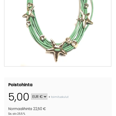
Poistohinta
5,00
+
toimituskulut
Normaalihinta 22,50 €
Sis. alv 25.5 %