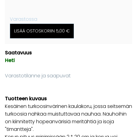
Varastossa
Saatavuus
Heti
Varastotilanne ja saapuvat
Tuotteen kuvaus
Kesäinen turkoosinvärinen kaulakoru, jossa seitsemän
turkoosia nahkaa muistuttavaa nauhaa. Nauhoihin
on kiinnitetty hopeanvärisiä meritähtiä ja isoja
"timantteja".
Korun pituus minimissään 2 * 20 cm ja korua voi