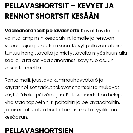
PELLAVASHORTSIT – KEVYET JA
RENNOT SHORTSIT KESÄÄN
Vaaleanoranssit pellavashortsit
ovat täydellinen
valinta lämpimiin kesäpäiviin, lomalle ja rentoon
vapaa-ajan pukeutumiseen. Kevyt pellavamateriaali
tuntuu hengittävältä ja miellyttävältä myös kuumalla
säällä, ja raikas vaaleanoranssi sävy tuo asuun
kesäistä ilmettä.
Rento malli, joustava kuminauhavyötärö ja
käytännölliset taskut tekevät shortseista mukavat
käyttää koko päivän ajan. Pellavashortsit on helppo
yhdistää toppeihin, t-paitoihin ja pellavapaitoihin,
jolloin saat luotua huolettoman mutta tyylikkään
kesäasun.
PELLAVASHORTSIEN