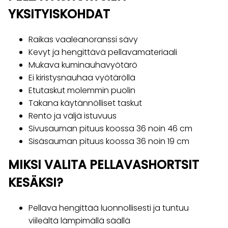
YKSITYISKOHDAT
Raikas vaaleanoranssi sävy
Kevyt ja hengittävä pellavamateriaali
Mukava kuminauhavyötärö
Ei kiristysnauhaa vyötäröllä
Etutaskut molemmin puolin
Takana käytännölliset taskut
Rento ja väljä istuvuus
Sivusauman pituus koossa 36 noin 46 cm
Sisäsauman pituus koossa 36 noin 19 cm
MIKSI VALITA PELLAVASHORTSIT
KESÄKSI?
Pellava hengittää luonnollisesti ja tuntuu
viileältä lämpimällä säällä