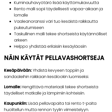
Kuminauhavyötärö lisää käyttömukavuutta
Rento malli sopii täydellisesti vapaa-aikaan ja
lomalle
Vaaleanoranssi väri tuo kesäistä raikkautta
pukeutumiseen
Taskullinen malli tekee shortseista käytännölliset
arkeen
Helppo yhdistää erilaisiin kesäyläosiin
NÄIN KÄYTÄT PELLAVASHORTSEJA
Kesäpäivään:
Yhdistä kevyeen toppiin ja
sandaaleihin raikkaan kesälookin luomiseksi.
Lomalle:
Hengittävä materiaali tekee shortseista
täydelliset matkalle ja lämpimiin kohteisiin.
Kaupunkiin:
Lisää pellavapaita tai rento t-paita
huolitellun mutta rennon tyylin viimeistelyyn.