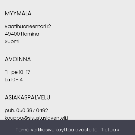
MYYMÄLÄ
Raatihuoneentori 12
49400 Hamina
Suomi
AVOINNA
Ti–pe 10–17
La 10–14
ASIAKASPALVELU
puh.
050 387 0492
kauppa@sisustuslaventeli.fi
Tämä verkkosivu käyttää evästeitä.
Tietoa »