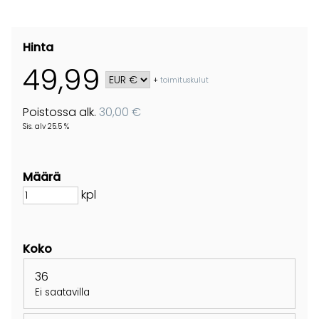
Hinta
49,99
+
toimituskulut
Poistossa alk.
30,00 €
Sis. alv 25.5 %
Määrä
kpl
Koko
36
Ei saatavilla