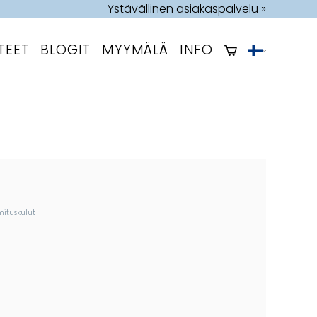
Ystävällinen asiakaspalvelu »
TEET
BLOGIT
MYYMÄLÄ
INFO
mituskulut