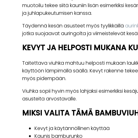
muotoilu tekee siitä kauniin lisän esimerkiksi ke
ja juhlapukeutumisen kanssa.
Täydennä kesän asusteet myös tyylikkäillä
aurin
jotka suojaavat auringolta ja viimeistelevät kesä
KEVYT JA HELPOSTI MUKANA K
Taitettava viuhka mahtuu helposti mukaan lauk
käyttöön lämpimällä säällä. Kevyt rakenne tekee 
myös pidempään.
Viuhka sopii hyvin myös lahjaksi esimerkiksi kesäjuhl
asusteita arvostavalle.
MIKSI VALITA TÄMÄ BAMBUVIU
Kevyt ja käytännöllinen käyttää
Kaunis bamburunko