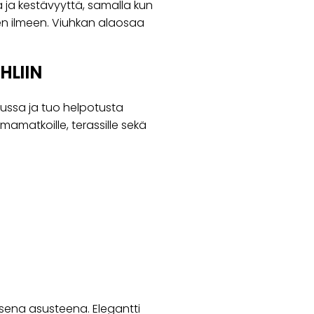
ja kestävyyttä, samalla kun
isen ilmeen. Viuhkan alaosaa
HLIIN
ussa ja tuo helpotusta
lomamatkoille, terassille sekä
lisena asusteena. Elegantti