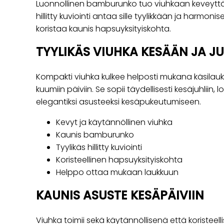
Luonnollinen bamburunko tuo viuhkaan keveyttä 
hillitty kuviointi antaa sille tyylikkään ja harmon
koristaa kaunis hapsuyksityiskohta.
TYYLIKÄS VIUHKA KESÄÄN JA JU
Kompakti viuhka kulkee helposti mukana käsilauk
kuumiin päiviin. Se sopii täydellisesti kesäjuhliin, 
elegantiksi asusteeksi kesäpukeutumiseen.
Kevyt ja käytännöllinen viuhka
Kaunis bamburunko
Tyylikäs hillitty kuviointi
Koristeellinen hapsuyksityiskohta
Helppo ottaa mukaan laukkuun
KAUNIS ASUSTE KESÄPÄIVIIN
Viuhka toimii sekä käytännöllisenä että koristeel