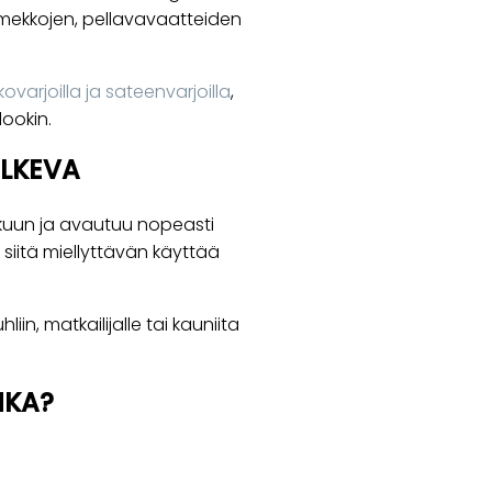
sämekkojen, pellavavaatteiden
kovarjoilla ja sateenvarjoilla
,
lookin.
ULKEVA
kuun ja avautuu nopeasti
siitä miellyttävän käyttää
iin, matkailijalle tai kauniita
HKA?