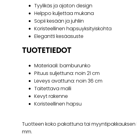
Tyylikäs ja ajaton design
Helppo kuljettaa mukana
Sopii kesään ja juhliin
Koristeellinen hapsuyksityiskohta
Elegantti kesäasuste
TUOTETIEDOT
Materiaali: bamburunko
Pituus suljettuna: noin 21 cm
Leveys avattuna: noin 36 cm
Taitettava malli
Kevyt rakenne
Koristeellinen hapsu
Tuotteen koko pakattuna tai myyntipakkauksen ko
mm.