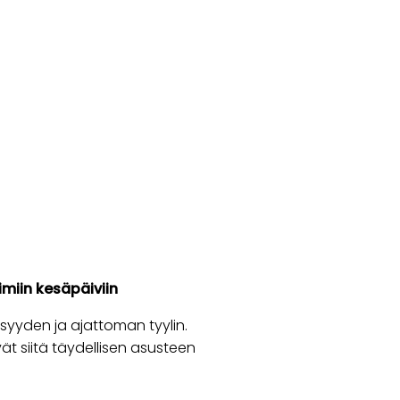
miin kesäpäiviin
syyden ja ajattoman tyylin.
vät siitä täydellisen asusteen