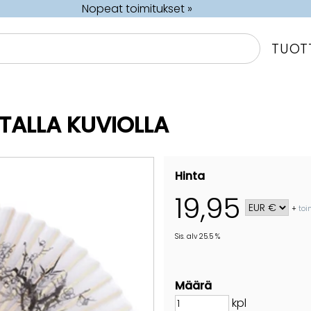
Nopeat toimitukset »
TUOT
TALLA KUVIOLLA
Hinta
19,95
+
toi
Sis. alv 25.5 %
Määrä
kpl