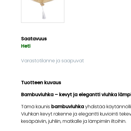
Saatavuus
Heti
Varastotilanne ja saapuvat
Tuotteen kuvaus
Bambuviuhka – kevyt ja elegantti viuhka lämpi
Tämä kaunis
bambuviuhka
yhdistää käytännölli
Viuhkan kevyt rakenne ja elegantti kuviointi teke
kesäpäiviin, juhliin, matkalle ja lämpimiin iltoihin.