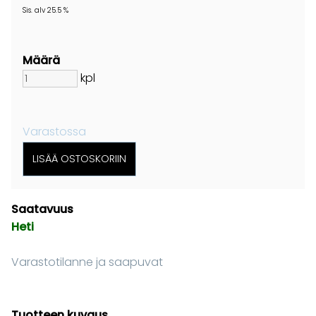
Sis. alv 25.5 %
Määrä
kpl
Varastossa
Saatavuus
Heti
Varastotilanne ja saapuvat
Tuotteen kuvaus