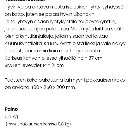
Hyvin valoa antava musta isolasinen lyhty. Lyhdyssä
on katto, joten se palaa hyvin ulkonakin.
Laita lyhtyyn sisään lyhtykynttilä tai pöytäkynttilä,
jolloin saat paljon paloaikaa. Voit myös laittaa sisälle
pieniä kynttilänjalkoja, jolloin sisään voi laittaa
kruunukynttilöitä. Kruunukynttilöistä liekki ja valo näkyy
hienosti, paremmin kuin muista kynttilöistä.
Korkeus kahvan ollessa ylhäällä noin 37 cm
Sivujen leveydet 14 * 21 cm
Tuotteen koko pakattuna tai myyntipakkauksen koko
on arviolta 400 x 250 x 200 mm.
Paino
0,6
kg
(myyntipakkauksen kanssa 0,8 kg)