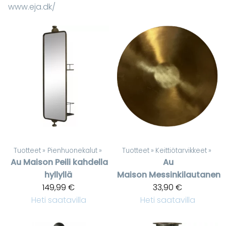
www.eja.dk/
Tuotteet
‪»
Pienhuonekalut
‪»
Tuotteet
‪»
Keittiötarvikkeet
‪»
Au Maison
Peili kahdella
Au
hyllyllä
Maison
Messinkilautanen
149,99 €
33,90 €
Heti saatavilla
Heti saatavilla