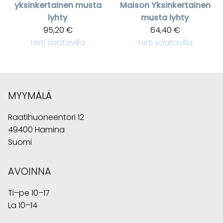
yksinkertainen musta
Maison
Yksinkertainen
lyhty
musta lyhty
95,20 €
64,40 €
Heti saatavilla
Heti saatavilla
MYYMÄLÄ
Raatihuoneentori 12
49400 Hamina
Suomi
AVOINNA
Ti–pe 10–17
La 10–14