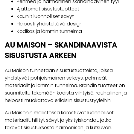
Pehmeä ja harmoninen skandinaavinen tyyli
Ajattomat sisustustuotteet
Kauniit luonnolliset sävyt
Helposti yhdisteltävä design
Kodikas ja lämmin tunnelma
AU MAISON – SKANDINAAVISTA
SISUSTUSTA ARKEEN
Au Maison tunnetaan sisustustuotteista, joissa
yhdistyvät pohjoismainen selkeys, pehmeät
materiaalit ja lämmin tunnelma. Brändin tuotteet on
suunniteltu tekemään kodista viihtyisä, rauhallinen ja
helposti muokattava erilaisiin sisustustyyleihin.
Au Maisonin mallistossa korostuvat luonnolliset
materiaalit, hillityt sävyt ja yksityiskohdat, jotka
tekevät sisustuksesta harmonisen ja kutsuvan.