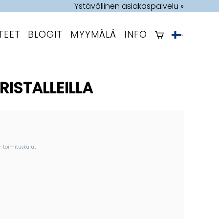
Ystävällinen asiakaspalvelu »
TEET
BLOGIT
MYYMÄLÄ
INFO
ISTALLEILLA
+
toimituskulut