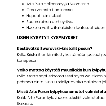
Arte Pura -jälleenmyyjä Suomessa.
Oma varasto Haminassa.
Nopeat toimitukset.
Suomalainen perheyritys.
Huolella valittu italialaisten laatutuotteiden
USEIN KYSYTYT KYSYMYKSET
Kestävätkö Swarovski-kristallit pesun?
Kyllä. Kristallit on kiinnitetty kestämään pesuoh
konepesun.
Voiko mattoa käyttää muuallakin kuin kylpy
Kyllä. Matto sopii erinomaisesti myös wc-tilaan t
pehmeä pinta tuntuu miellyttävältä paljaiden jalk
Missä Arte Puran kylpyhuonematot valmistet
Kaikki Arte Puran kylpyhuonetekstiilit valmiste
Italiassa.