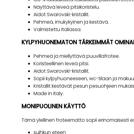
Näyttävä leveä pitsikoristelu.
Aidot Swarovski-kristallit.
Pehmeä, imukykyinen ja kestävä.
Valmistettu Italiassa.
KYLPYHUONEMATON TÄRKEIMMÄT OMINA
Pehmeä ja miellyttävä puuvillafrotee.
Koristeellinen leveä pitsi.
Aidot Swarovski-kristallit.
Sopii kylpyhuoneeseen, wc-tilaan ja mak
Kristallit kestävät pesun pesuohjeen mukais
Made in Italy.
MONIPUOLINEN KÄYTTÖ
Tämä ylellinen froteematto sopii erinomaisesti es
suihkun eteen