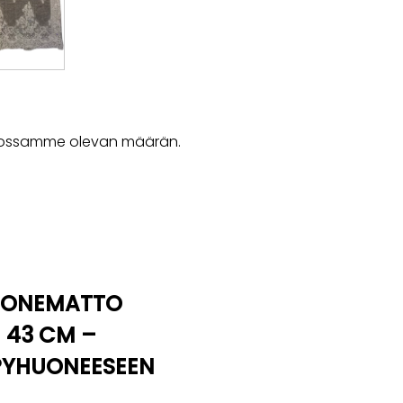
rastossamme olevan määrän.
HUONEMATTO
 43 CM –
LPYHUONEESEEN