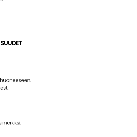
ISUUDET
uuhuoneeseen.
esti.
imerkiksi: