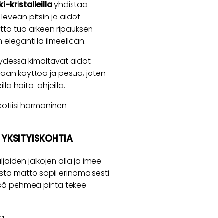
-kristalleilla
yhdistää
leveän pitsin ja aidot
atto tuo arkeen ripauksen
 elegantilla ilmeellään.
eydessä kimaltavat aidot
tämään käyttöä ja pesua, joten
la hoito-ohjeilla.
 kotiisi harmoninen
 YKSITYISKOHTIA
jaiden jalkojen alla ja imee
ta matto sopii erinomaisesti
issä pehmeä pinta tekee
a.