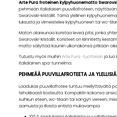
Arte Pura froteinen kylpyhuonematto Swarovski
pehmeän italialaisen puuvillafroteen, näyttävän 
Swarovski-kristallit. Tämä ylellinen kylpyhuonem
luksusta ja viimeistelee kylpyhuoneen tai wc-tilan
Maton alareunaa koristaa leveä pitsi, jonka yht
Swarovski-kristallit. Koristeet on kiinnitetty kes
matto säilyttää kauniin ulkonäkönsä pitkään oikeil
Tutustu myös muihin
Arte Pura -tuotteisiin
ja luo
italialainen spa-tunnelma.
PEHMEÄÄ PUUVILLAFROTEETA JA YLELLISIÄ
Laadukas puuvillafrotee tuntuu miellyttävältä pal
tehokkaasti kosteutta. Kompaktin kokonsa ansios
suihkun eteen, wc-tilaan tai sängyn viereen, m
aamuista ja illoista entistä mukavampia.
100 % laadukasta italialaista puuvillafroteet