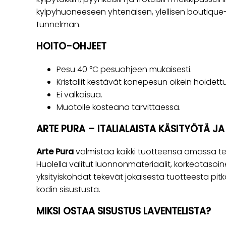
kylpyhuoneeseen yhtenäisen, ylellisen boutique-ho
tunnelman.
HOITO-OHJEET
Pesu 40 °C pesuohjeen mukaisesti.
Kristallit kestävät konepesun oikein hoidett
Ei valkaisua.
Muotoile kosteana tarvittaessa.
ARTE PURA – ITALIALAISTA KÄSITYÖTÄ J
Arte Pura
valmistaa kaikki tuotteensa omassa te
Huolella valitut luonnonmateriaalit, korkeatasoine
yksityiskohdat tekevät jokaisesta tuotteesta pitkä
kodin sisustusta.
MIKSI OSTAA SISUSTUS LAVENTELISTA?