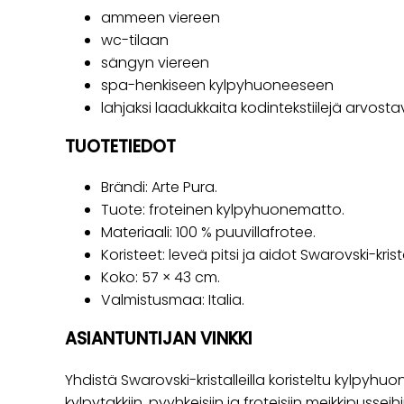
ammeen viereen
wc-tilaan
sängyn viereen
spa-henkiseen kylpyhuoneeseen
lahjaksi laadukkaita kodintekstiilejä arvostav
TUOTETIEDOT
Brändi: Arte Pura.
Tuote: froteinen kylpyhuonematto.
Materiaali: 100 % puuvillafrotee.
Koristeet: leveä pitsi ja aidot Swarovski-kristal
Koko: 57 × 43 cm.
Valmistusmaa: Italia.
ASIANTUNTIJAN VINKKI
Yhdistä Swarovski-kristalleilla koristeltu kylpyh
kylpytakkiin, pyyhkeisiin ja froteisiin meikkipusseih