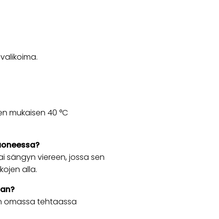
 valikoima.
jeen mukaisen 40 °C
huoneessa?
ai sängyn viereen, jossa sen
ojen alla.
aan?
taan omassa tehtaassa