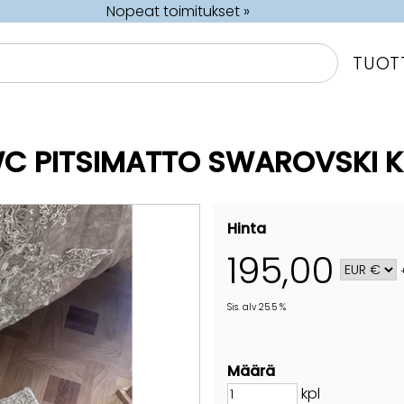
Nopeat toimitukset »
TUOT
C PITSIMATTO SWAROVSKI KR
Hinta
195,00
Sis. alv 25.5 %
Määrä
kpl