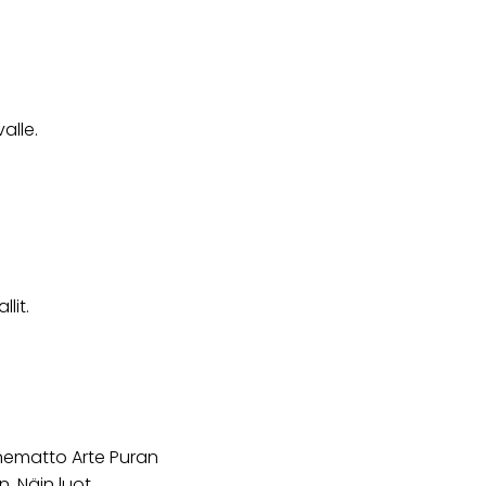
alle.
lit.
uonematto Arte Puran
in. Näin luot