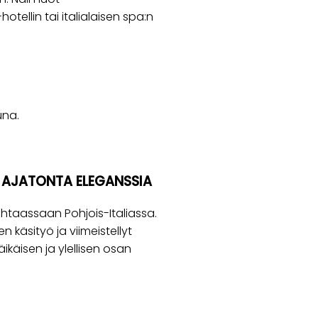
tellin tai italialaisen spa:n
una.
A AJATONTA ELEGANSSIA
htaassaan Pohjois-Italiassa.
n käsityö ja viimeistellyt
ikäisen ja ylellisen osan