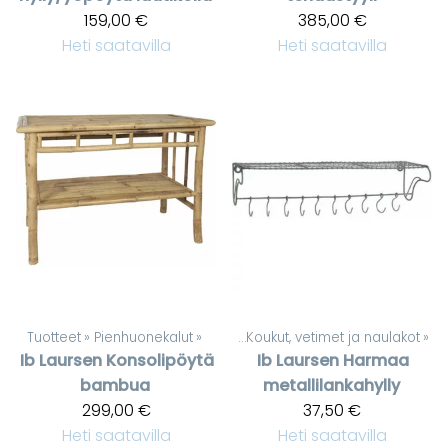
159,00 €
385,00 €
Heti saatavilla
Heti saatavilla
Tuotteet
‪»
Pienhuonekalut
Tuotteet
‪»
‪»
Koukut, vetimet ja naulakot
‪»
Ib Laursen
Konsolipöytä
Ib Laursen
Harmaa
bambua
metallilankahylly
299,00 €
37,50 €
Heti saatavilla
Heti saatavilla