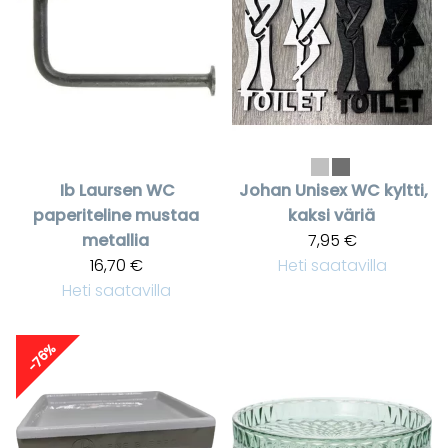
Ib Laursen
WC
Johan
Unisex WC kyltti,
paperiteline mustaa
kaksi väriä
metallia
7,95 €
16,70 €
Heti saatavilla
Heti saatavilla
-76%