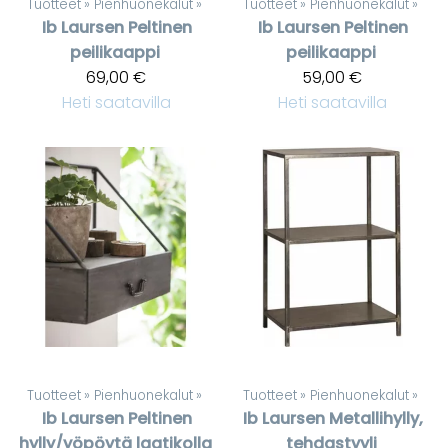
Tuotteet
‪»
Pienhuonekalut
‪»
Tuotteet
‪»
Pienhuonekalut
‪»
Ib Laursen
Peltinen
Ib Laursen
Peltinen
peilikaappi
peilikaappi
69,00 €
59,00 €
Heti saatavilla
Heti saatavilla
Tuotteet
‪»
Pienhuonekalut
‪»
Tuotteet
‪»
Pienhuonekalut
‪»
Ib Laursen
Peltinen
Ib Laursen
Metallihylly,
hylly/yöpöytä laatikolla
tehdastyyli