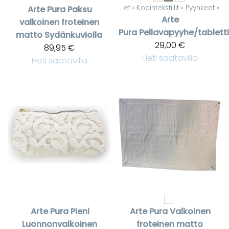
Tuotteet
‪»
Kodintekstiilit
‪»
Pyyhkeet
‪»
Arte Pura
Paksu
Arte
valkoinen froteinen
Pura
Pellavapyyhe/tabletti
matto Sydänkuviolla
29,00 €
89,95 €
Heti saatavilla
Heti saatavilla
Arte Pura
Pieni
Arte Pura
Valkoinen
Luonnonvalkoinen
froteinen matto