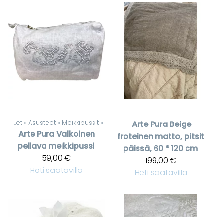
Tuotteet
‪»
Asusteet
‪»
Meikkipussit
‪»
Arte Pura
Beige
Arte Pura
Valkoinen
froteinen matto, pitsit
pellava meikkipussi
päissä, 60 * 120 cm
59,00 €
199,00 €
Heti saatavilla
Heti saatavilla