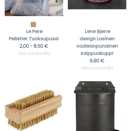
Le Pere
Lene Bjerre
Pelletier
Tuoksupussi
design
Lasinen
2,00 - 8,50 €
vaaleanpunainen
Heti saatavilla
saippuakuppi
6,90 €
Heti saatavilla