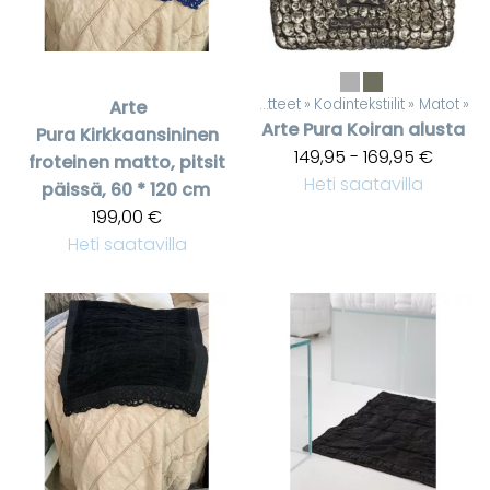
Tuotteet
‪»
Kodintekstiilit
‪»
Matot
‪»
Arte
Arte Pura
Koiran alusta
Pura
Kirkkaansininen
149,95 - 169,95 €
froteinen matto, pitsit
Heti saatavilla
päissä, 60 * 120 cm
199,00 €
Heti saatavilla