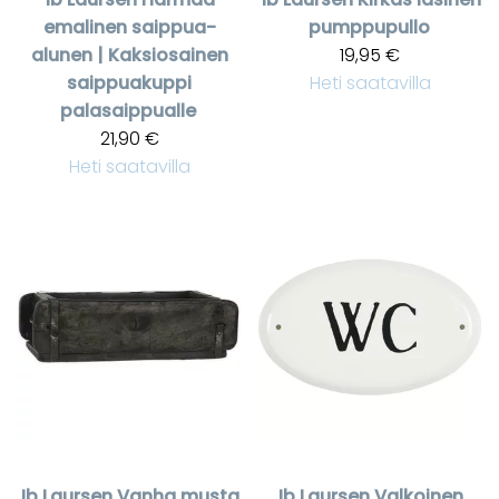
emalinen saippua-
pumppupullo
alunen | Kaksiosainen
19,95 €
saippuakuppi
Heti saatavilla
palasaippualle
21,90 €
Heti saatavilla
Ib Laursen
Vanha musta
Ib Laursen
Valkoinen