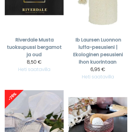
Riverdale
Musta
Ib Laursen
Luonnon
tuoksupussi bergamot
luffa-pesusieni |
ja oud
Ekologinen pesusieni
8,50 €
ihon kuorintaan
Heti saatavilla
6,95 €
Heti saatavilla
-76%