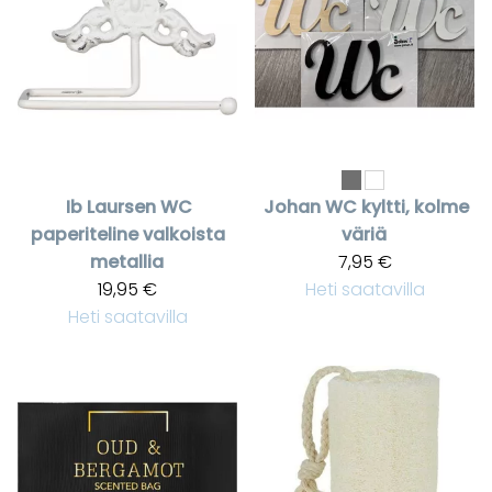
Ib Laursen
WC
Johan
WC kyltti, kolme
paperiteline valkoista
väriä
metallia
7,95 €
19,95 €
Heti saatavilla
Heti saatavilla