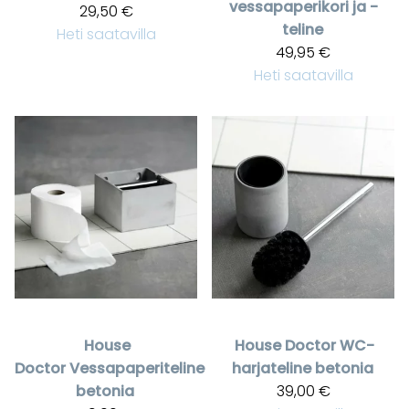
vessapaperikori ja -
29,50 €
teline
Heti saatavilla
49,95 €
Heti saatavilla
House
House Doctor
WC-
Doctor
Vessapaperiteline
harjateline betonia
betonia
39,00 €