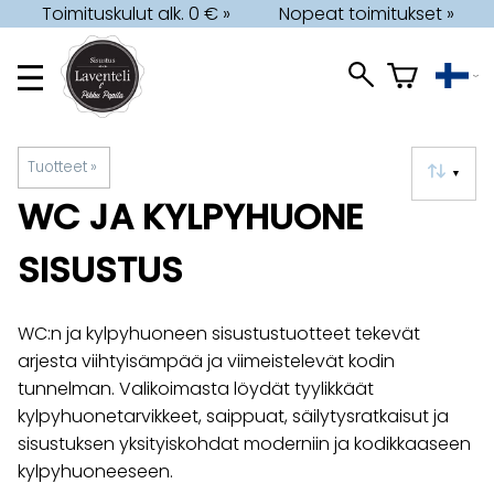
Toimituskulut alk. 0 € »
Nopeat toimitukset »
Tuotteet
‪»
▼
WC JA KYLPYHUONE
SISUSTUS
WC:n ja kylpyhuoneen sisustustuotteet tekevät
arjesta viihtyisämpää ja viimeistelevät kodin
tunnelman. Valikoimasta löydät tyylikkäät
kylpyhuonetarvikkeet, saippuat, säilytysratkaisut ja
sisustuksen yksityiskohdat moderniin ja kodikkaaseen
kylpyhuoneeseen.