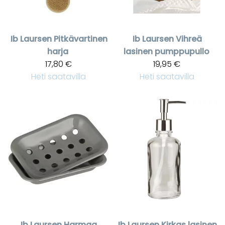
Ib Laursen
Pitkävartinen
Ib Laursen
Vihreä
harja
lasinen pumppupullo
17,80 €
19,95 €
Heti saatavilla
Heti saatavilla
Ib Laursen
Harmaa
Ib Laursen
Kirkas lasinen