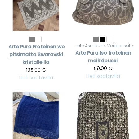
Tuotteet
‪»
Asusteet
‪»
Meikkipussit
‪»
Arte Pura
Froteinen wc
Arte Pura
Iso froteinen
pitsimatto Swarovski
meikkipussi
kristalleilla
59,00 €
195,00 €
Heti saatavilla
Heti saatavilla