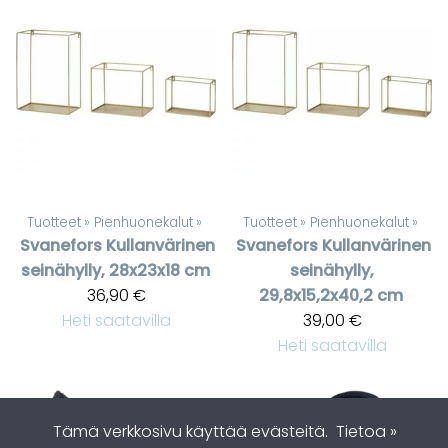
Tuotteet
‪»
Pienhuonekalut
‪»
Tuotteet
‪»
Pienhuonekalut
‪»
Svanefors
Kullanvärinen
Svanefors
Kullanvärinen
seinähylly, 28x23x18 cm
seinähylly,
36,90 €
29,8x15,2x40,2 cm
Heti saatavilla
39,00 €
Heti saatavilla
Tämä verkkosivu käyttää evästeitä.
Tietoa »