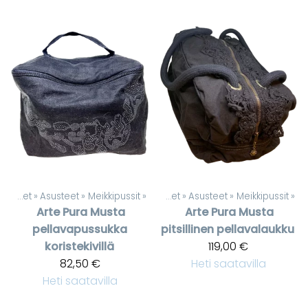
Tuotteet
‪»
Asusteet
‪»
Meikkipussit
‪»
Tuotteet
‪»
Asusteet
‪»
Meikkipussit
‪»
Arte Pura
Musta
Arte Pura
Musta
pellavapussukka
pitsillinen pellavalaukku
koristekivillä
119,00 €
82,50 €
Heti saatavilla
Heti saatavilla