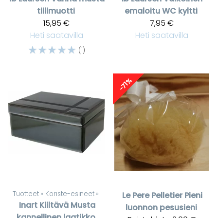
tiilimuotti
emaloitu WC kyltti
15,95 €
7,95 €
Heti saatavilla
Heti saatavilla
☆
☆
☆
☆
☆
(1)
-71%
Tuotteet
‪»
Koriste-esineet
‪»
Le Pere Pelletier
Pieni
Inart
Kiiltävä Musta
luonnon pesusieni
kannellinen laatikko