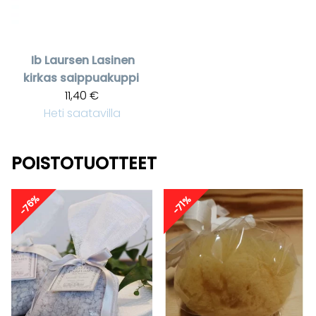
Ib Laursen
Lasinen
kirkas saippuakuppi
11,40 €
Heti saatavilla
POISTOTUOTTEET
-76%
-71%