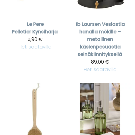
Le Pere
Ib Laursen
Vesiastia
Pelletier
Kynsiharja
hanalla mökille –
5,90 €
metallinen
Heti saatavilla
käsienpesuastia
seinäkiinnityksellä
89,00 €
Heti saatavilla