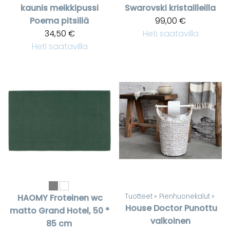
kaunis meikkipussi
Swarovski kristailleilla
Poema pitsillä
99,00 €
34,50 €
Heti saatavilla
Heti saatavilla
Tuotteet
‪»
Pienhuonekalut
‪»
HAOMY
Froteinen wc
House Doctor
Punottu
matto Grand Hotel, 50 *
valkoinen
85 cm