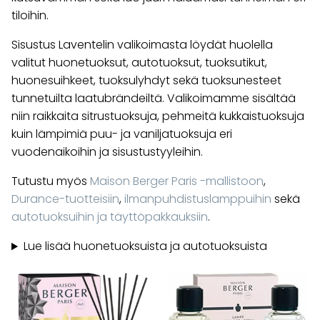
tiloihin.
Sisustus Laventelin valikoimasta löydät huolella
valitut huonetuoksut, autotuoksut, tuoksutikut,
huonesuihkeet, tuoksulyhdyt sekä tuoksunesteet
tunnetuilta laatubrändeiltä. Valikoimamme sisältää
niin raikkaita sitrustuoksuja, pehmeitä kukkaistuoksuja
kuin lämpimiä puu- ja vaniljatuoksuja eri
vuodenaikoihin ja sisustustyyleihin.
Tutustu myös
Maison Berger Paris -mallistoon
,
Durance-tuotteisiin
,
ilmanpuhdistuslamppuihin
sekä
autotuoksuihin ja täyttöpakkauksiin
.
Lue lisää huonetuoksuista ja autotuoksuista