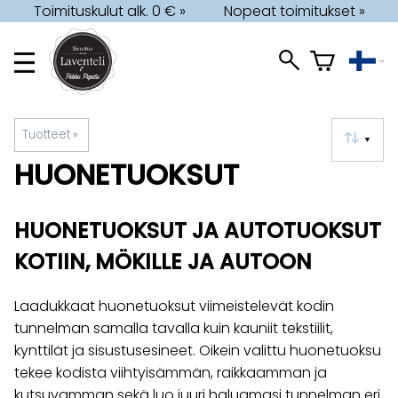
Toimituskulut alk. 0 € »
Nopeat toimitukset »
Tuotteet
‪»
▼
HUONETUOKSUT
HUONETUOKSUT JA AUTOTUOKSUT
KOTIIN, MÖKILLE JA AUTOON
Laadukkaat huonetuoksut viimeistelevät kodin
tunnelman samalla tavalla kuin kauniit tekstiilit,
kynttilät ja sisustusesineet. Oikein valittu huonetuoksu
tekee kodista viihtyisämmän, raikkaamman ja
kutsuvamman sekä luo juuri haluamasi tunnelman eri