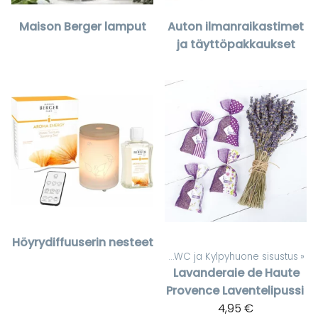
Maison Berger lamput
Auton ilmanraikastimet
ja täyttöpakkaukset
Höyrydiffuuserin nesteet
Tuotteet
‪»
WC ja Kylpyhuone sisustus
‪»
Lavanderaie de Haute
Provence
Laventelipussi
4,95 €