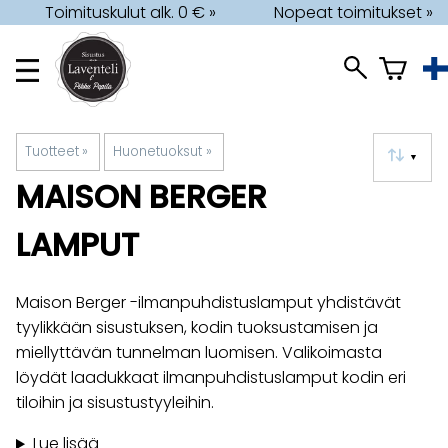
Toimituskulut alk. 0 € »
Nopeat toimitukset »
Tuotteet
‪»
Huonetuoksut
‪»
▼
MAISON BERGER
LAMPUT
Maison Berger -ilmanpuhdistuslamput yhdistävät
tyylikkään sisustuksen, kodin tuoksustamisen ja
miellyttävän tunnelman luomisen. Valikoimasta
löydät laadukkaat ilmanpuhdistuslamput kodin eri
tiloihin ja sisustustyyleihin.
Lue lisää