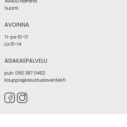
49400 Hamina
Suomi
AVOINNA
Ti–pe 10–17
La 10–14
ASIAKASPALVELU
puh.
050 387 0492
kauppa@sisustuslaventeli.fi