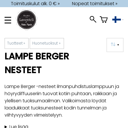
Toimituskulut alk. 0 € »
Nopeat toimitukset »
Tuotteet
‪»
Huonetuoksut
‪»
▼
LAMPE BERGER
NESTEET
Lampe Berger -nesteet ilmanpuhdistuslamppuun ja
höyrydiffuuseriin tuovat kotiin puhtaan, raikkaan ja
ylellisen tuoksumaailman. Valikoimasta löydät
laadukkaat tuoksunesteet kodin tunnelman ja
viihtyvyyden viimeistelyyn.
Lue lisää