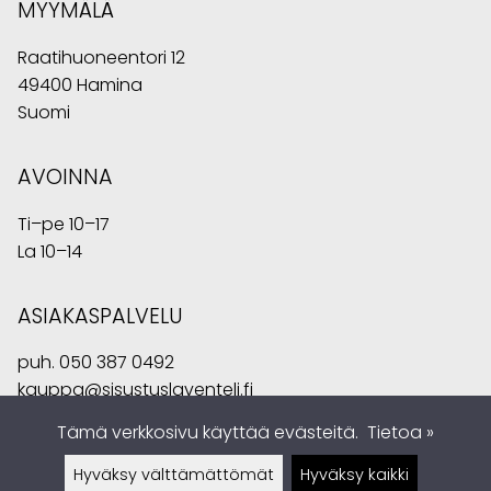
MYYMÄLÄ
Raatihuoneentori 12
49400 Hamina
Suomi
AVOINNA
Ti–pe 10–17
La 10–14
ASIAKASPALVELU
puh.
050 387 0492
kauppa@sisustuslaventeli.fi
Tämä verkkosivu käyttää evästeitä.
Tietoa »
Hyväksy välttämättömät
Hyväksy kaikki