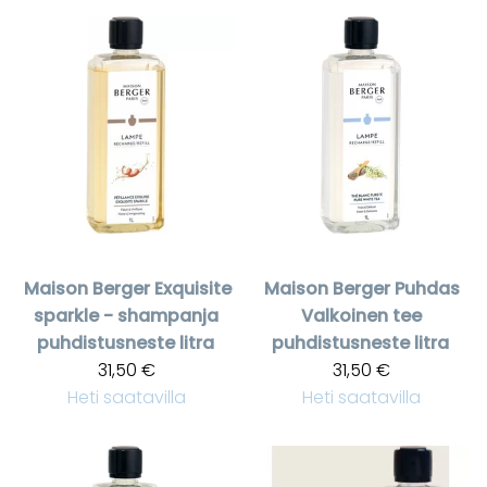
Maison Berger
Exquisite
Maison Berger
Puhdas
sparkle - shampanja
Valkoinen tee
puhdistusneste litra
puhdistusneste litra
31,50 €
31,50 €
Heti saatavilla
Heti saatavilla