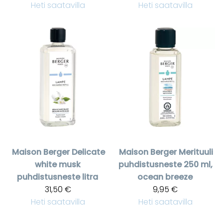
Heti saatavilla
Heti saatavilla
Maison Berger
Delicate
Maison Berger
Merituuli
white musk
puhdistusneste 250 ml,
puhdistusneste litra
ocean breeze
31,50 €
9,95 €
Heti saatavilla
Heti saatavilla