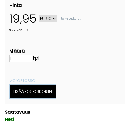
Hinta
19,95
+
toimituskulut
Sis. alv 25.5 %
Määrä
kpl
Varastossa
Saatavuus
Heti