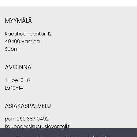
MYYMÄLÄ
Raatihuoneentori 12
49400 Hamina
Suomi
AVOINNA
Ti–pe 10–17
La 10–14
ASIAKASPALVELU
puh.
050 387 0492
kauppa@sisustuslaventeli.fi