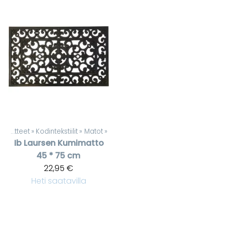
Tuotteet
‪»
Kodintekstiilit
‪»
Matot
‪»
Ib Laursen
Kumimatto
45 * 75 cm
22,95 €
Heti saatavilla