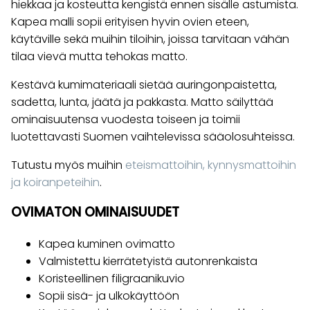
hiekkaa ja kosteutta kengistä ennen sisälle astumista.
Kapea malli sopii erityisen hyvin ovien eteen,
käytäville sekä muihin tiloihin, joissa tarvitaan vähän
tilaa vievä mutta tehokas matto.
Kestävä kumimateriaali sietää auringonpaistetta,
sadetta, lunta, jäätä ja pakkasta. Matto säilyttää
ominaisuutensa vuodesta toiseen ja toimii
luotettavasti Suomen vaihtelevissa sääolosuhteissa.
Tutustu myös muihin
eteismattoihin, kynnysmattoihin
ja koiranpeteihin
.
OVIMATON OMINAISUUDET
Kapea kuminen ovimatto
Valmistettu kierrätetyistä autonrenkaista
Koristeellinen filigraanikuvio
Sopii sisä- ja ulkokäyttöön