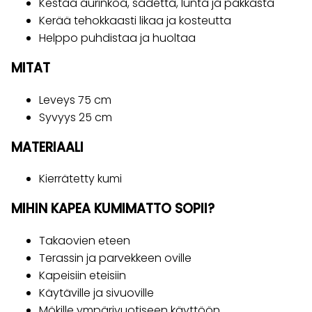
Kestää aurinkoa, sadetta, lunta ja pakkasta
Kerää tehokkaasti likaa ja kosteutta
Helppo puhdistaa ja huoltaa
MITAT
Leveys 75 cm
Syvyys 25 cm
MATERIAALI
Kierrätetty kumi
MIHIN KAPEA KUMIMATTO SOPII?
Takaovien eteen
Terassin ja parvekkeen oville
Kapeisiin eteisiin
Käytäville ja sivuoville
Mökille ympärivuotiseen käyttöön