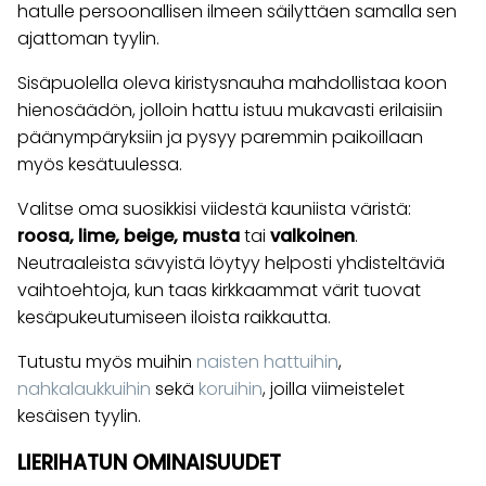
hatulle persoonallisen ilmeen säilyttäen samalla sen
ajattoman tyylin.
Sisäpuolella oleva kiristysnauha mahdollistaa koon
hienosäädön, jolloin hattu istuu mukavasti erilaisiin
päänympäryksiin ja pysyy paremmin paikoillaan
myös kesätuulessa.
Valitse oma suosikkisi viidestä kauniista väristä:
roosa, lime, beige, musta
tai
valkoinen
.
Neutraaleista sävyistä löytyy helposti yhdisteltäviä
vaihtoehtoja, kun taas kirkkaammat värit tuovat
kesäpukeutumiseen iloista raikkautta.
Tutustu myös muihin
naisten hattuihin
,
nahkalaukkuihin
sekä
koruihin
, joilla viimeistelet
kesäisen tyylin.
LIERIHATUN OMINAISUUDET