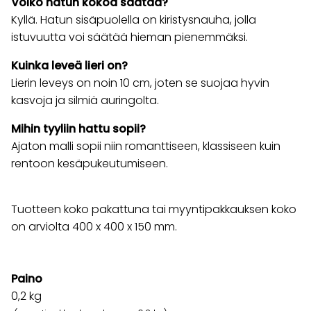
Voiko hatun kokoa säätää?
Kyllä. Hatun sisäpuolella on kiristysnauha, jolla
istuvuutta voi säätää hieman pienemmäksi.
Kuinka leveä lieri on?
Lierin leveys on noin 10 cm, joten se suojaa hyvin
kasvoja ja silmiä auringolta.
Mihin tyyliin hattu sopii?
Ajaton malli sopii niin romanttiseen, klassiseen kuin
rentoon kesäpukeutumiseen.
Tuotteen koko pakattuna tai myyntipakkauksen koko
on arviolta 400 x 400 x 150 mm.
Paino
0,2
kg