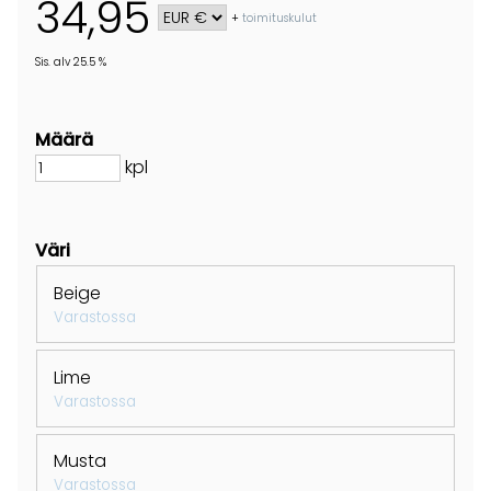
34,95
+
toimituskulut
Sis. alv 25.5 %
Määrä
kpl
Väri
Beige
Varastossa
Lime
Varastossa
Musta
Varastossa