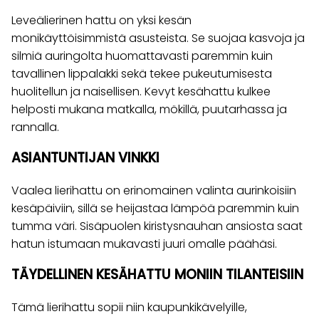
Leveälierinen hattu on yksi kesän
monikäyttöisimmistä asusteista. Se suojaa kasvoja ja
silmiä auringolta huomattavasti paremmin kuin
tavallinen lippalakki sekä tekee pukeutumisesta
huolitellun ja naisellisen. Kevyt kesähattu kulkee
helposti mukana matkalla, mökillä, puutarhassa ja
rannalla.
ASIANTUNTIJAN VINKKI
Vaalea lierihattu on erinomainen valinta aurinkoisiin
kesäpäiviin, sillä se heijastaa lämpöä paremmin kuin
tumma väri. Sisäpuolen kiristysnauhan ansiosta saat
hatun istumaan mukavasti juuri omalle päähäsi.
TÄYDELLINEN KESÄHATTU MONIIN TILANTEISIIN
Tämä lierihattu sopii niin kaupunkikävelyille,