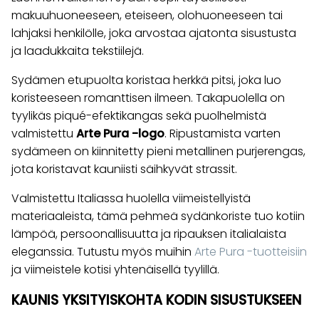
makuuhuoneeseen, eteiseen, olohuoneeseen tai
lahjaksi henkilölle, joka arvostaa ajatonta sisustusta
ja laadukkaita tekstiilejä.
Sydämen etupuolta koristaa herkkä pitsi, joka luo
koristeeseen romanttisen ilmeen. Takapuolella on
tyylikäs piqué-efektikangas sekä puolhelmistä
valmistettu
Arte Pura -logo
. Ripustamista varten
sydämeen on kiinnitetty pieni metallinen purjerengas,
jota koristavat kauniisti säihkyvät strassit.
Valmistettu Italiassa huolella viimeistellyistä
materiaaleista, tämä pehmeä sydänkoriste tuo kotiin
lämpöä, persoonallisuutta ja ripauksen italialaista
eleganssia. Tutustu myös muihin
Arte Pura -tuotteisiin
ja viimeistele kotisi yhtenäisellä tyylillä.
KAUNIS YKSITYISKOHTA KODIN SISUSTUKSEEN