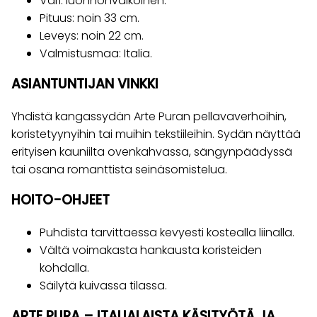
Väri: luonnonvalkoinen.
Pituus: noin 33 cm.
Leveys: noin 22 cm.
Valmistusmaa: Italia.
ASIANTUNTIJAN VINKKI
Yhdistä kangassydän Arte Puran pellavaverhoihin,
koristetyynyihin tai muihin tekstiileihin. Sydän näyttää
erityisen kauniilta ovenkahvassa, sängynpäädyssä
tai osana romanttista seinäsomistelua.
HOITO-OHJEET
Puhdista tarvittaessa kevyesti kostealla liinalla.
Vältä voimakasta hankausta koristeiden
kohdalla.
Säilytä kuivassa tilassa.
ARTE PURA – ITALIALAISTA KÄSITYÖTÄ JA