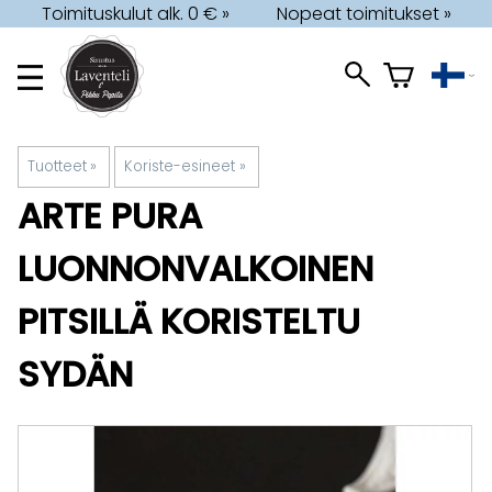
Toimituskulut alk. 0 € »
Nopeat toimitukset »
Tuotteet
‪»
Koriste-esineet
‪»
ARTE PURA
LUONNONVALKOINEN
PITSILLÄ KORISTELTU
SYDÄN