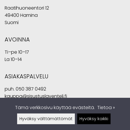
Raatihuoneentori 12
49400 Hamina
Suomi
AVOINNA
Ti–pe 10–17
La 10–14
ASIAKASPALVELU
puh.
050 387 0492
kauppa@sisustuslaventeli.fi
Tämä verkkosivu käyttää evästeitä.
Tietoa »
Hyväksy välttämättömät
Hyväksy kaikki