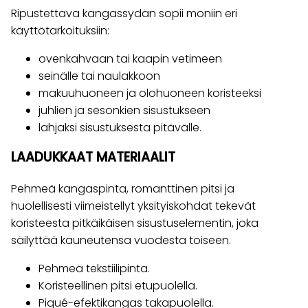
Ripustettava kangassydän sopii moniin eri
käyttötarkoituksiin:
ovenkahvaan tai kaapin vetimeen
seinälle tai naulakkoon
makuuhuoneen ja olohuoneen koristeeksi
juhlien ja sesonkien sisustukseen
lahjaksi sisustuksesta pitävälle.
LAADUKKAAT MATERIAALIT
Pehmeä kangaspinta, romanttinen pitsi ja
huolellisesti viimeistellyt yksityiskohdat tekevät
koristeesta pitkäikäisen sisustuselementin, joka
säilyttää kauneutensa vuodesta toiseen.
Pehmeä tekstiilipinta.
Koristeellinen pitsi etupuolella.
Piqué-efektikangas takapuolella.