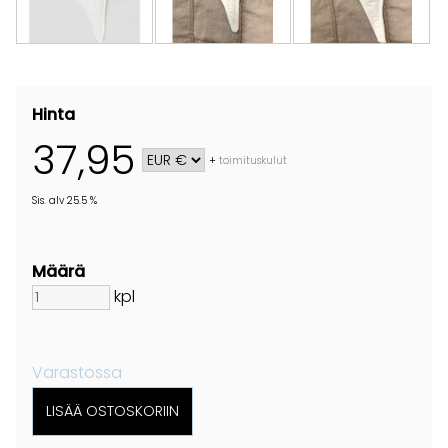
Hinta
37,95
+
toimituskulut
Sis. alv 25.5 %
Määrä
kpl
Varastossa