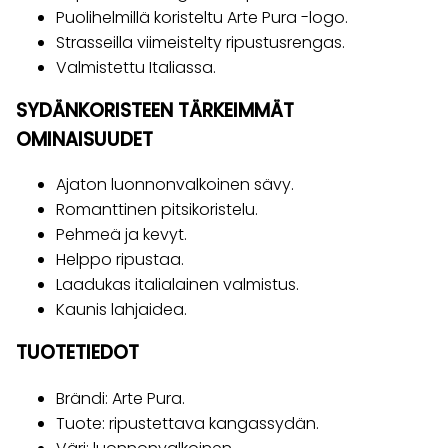
Puolihelmillä koristeltu Arte Pura -logo.
Strasseilla viimeistelty ripustusrengas.
Valmistettu Italiassa.
SYDÄNKORISTEEN TÄRKEIMMÄT
OMINAISUUDET
Ajaton luonnonvalkoinen sävy.
Romanttinen pitsikoristelu.
Pehmeä ja kevyt.
Helppo ripustaa.
Laadukas italialainen valmistus.
Kaunis lahjaidea.
TUOTETIEDOT
Brändi: Arte Pura.
Tuote: ripustettava kangassydän.