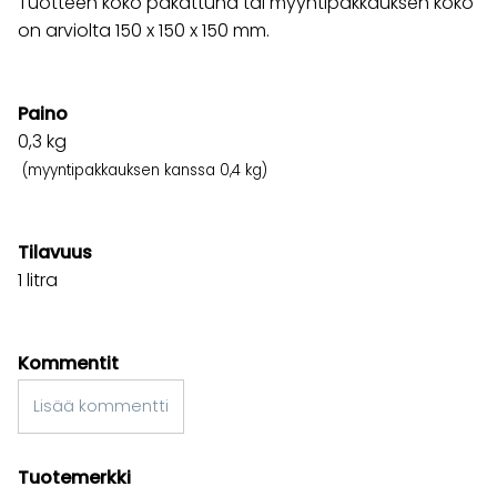
Tuotteen koko pakattuna tai myyntipakkauksen koko
on arviolta 150 x 150 x 150 mm.
Paino
0,3
kg
(myyntipakkauksen kanssa 0,4 kg)
Tilavuus
1 litra
Kommentit
Lisää kommentti
Tuotemerkki