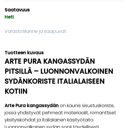
Saatavuus
Heti
Varastotilanne ja saapuvat
Tuotteen kuvaus
ARTE PURA KANGASSYDÄN
PITSILLÄ – LUONNONVALKOINEN
SYDÄNKORISTE ITALIALAISEEN
KOTIIN
Arte Pura kangassydän
on kaunis sisustuskoriste,
jossa yhdistyvät pehmeät materiaalit, romanttiset
yksityiskohdat ja italialainen käsityötaito.
Luonnonvalkoinen sydän sopii täydellisesti